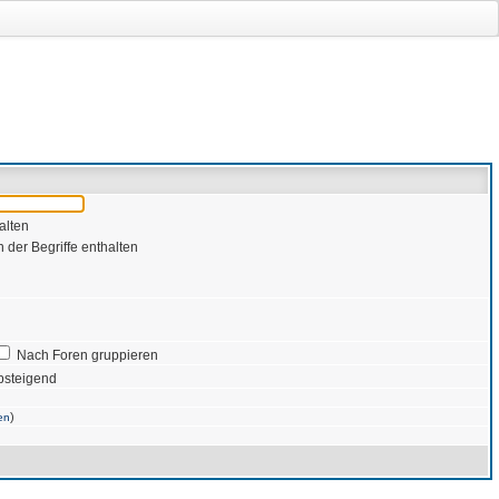
alten
 der Begriffe enthalten
Nach Foren gruppieren
bsteigend
)
en