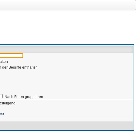
alten
 der Begriffe enthalten
Nach Foren gruppieren
bsteigend
)
en