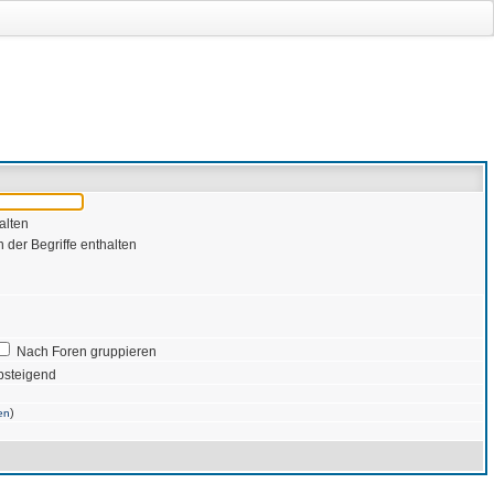
alten
 der Begriffe enthalten
Nach Foren gruppieren
bsteigend
)
en