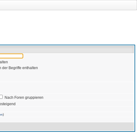
alten
 der Begriffe enthalten
Nach Foren gruppieren
bsteigend
)
en