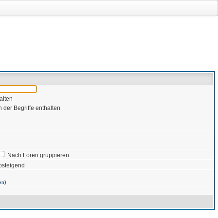
alten
 der Begriffe enthalten
Nach Foren gruppieren
bsteigend
)
en