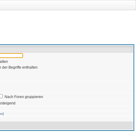
alten
 der Begriffe enthalten
Nach Foren gruppieren
bsteigend
)
en