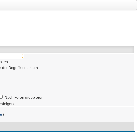
alten
 der Begriffe enthalten
Nach Foren gruppieren
bsteigend
)
en