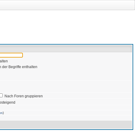
alten
 der Begriffe enthalten
Nach Foren gruppieren
bsteigend
)
en