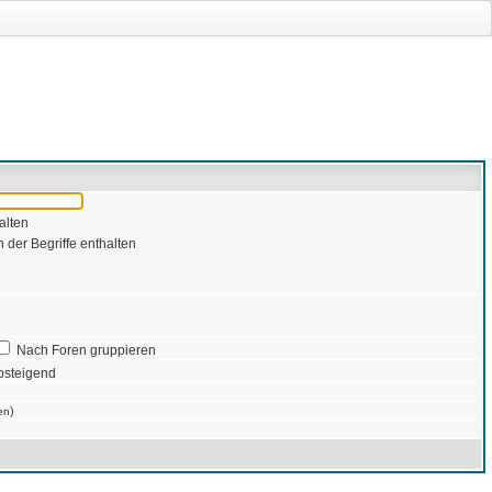
alten
 der Begriffe enthalten
Nach Foren gruppieren
bsteigend
)
en