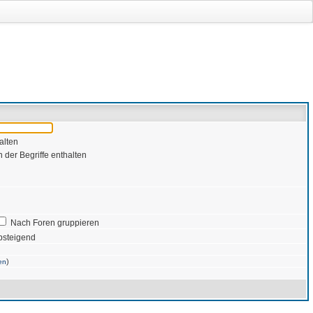
alten
 der Begriffe enthalten
Nach Foren gruppieren
bsteigend
)
en