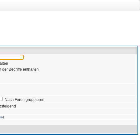
alten
 der Begriffe enthalten
Nach Foren gruppieren
bsteigend
)
en