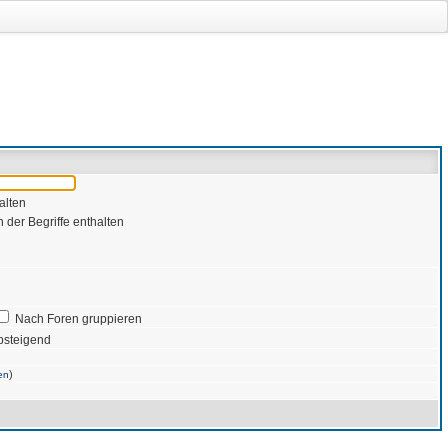
alten
 der Begriffe enthalten
Nach Foren gruppieren
bsteigend
)
en