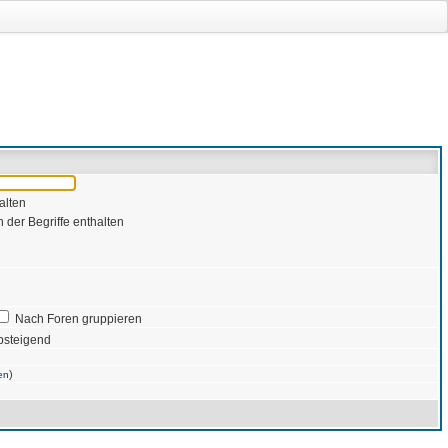
alten
 der Begriffe enthalten
Nach Foren gruppieren
bsteigend
)
en