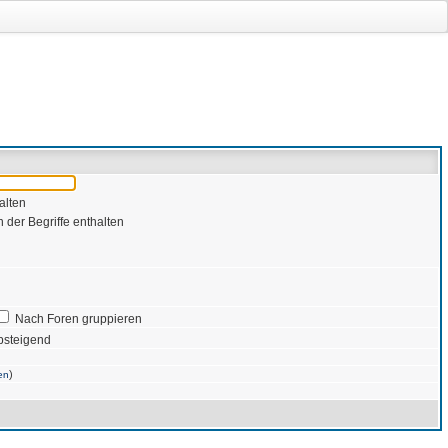
alten
 der Begriffe enthalten
Nach Foren gruppieren
bsteigend
)
en