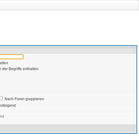
alten
 der Begriffe enthalten
Nach Foren gruppieren
bsteigend
)
en