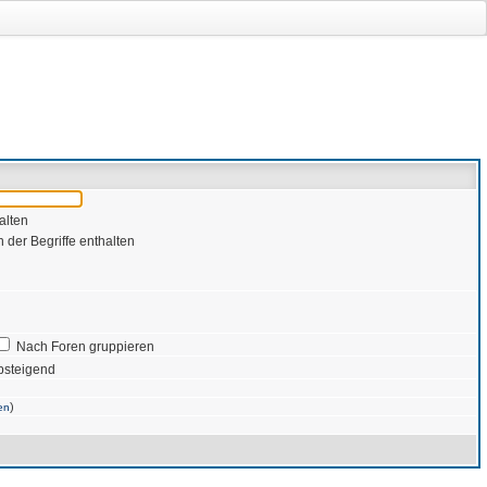
alten
 der Begriffe enthalten
Nach Foren gruppieren
bsteigend
)
en