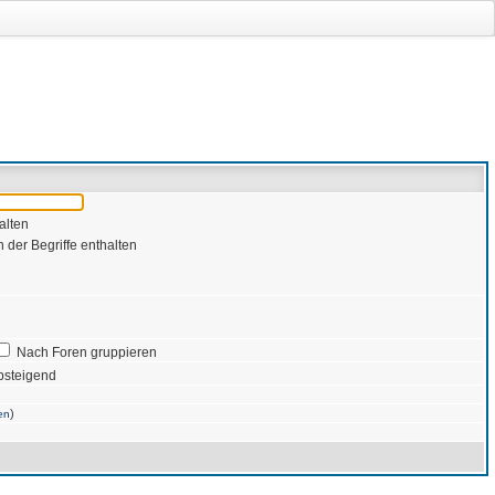
alten
 der Begriffe enthalten
Nach Foren gruppieren
bsteigend
)
en