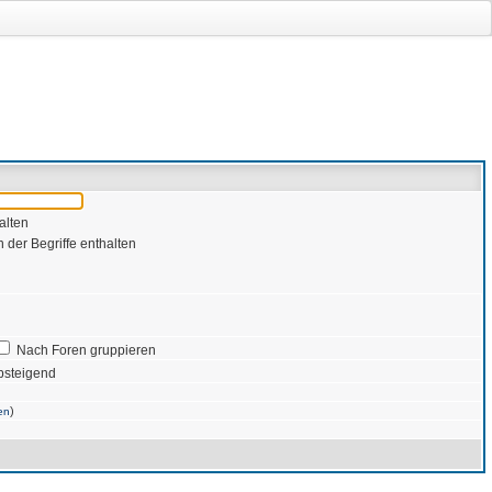
alten
 der Begriffe enthalten
Nach Foren gruppieren
bsteigend
)
en