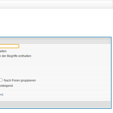
alten
 der Begriffe enthalten
Nach Foren gruppieren
bsteigend
)
en