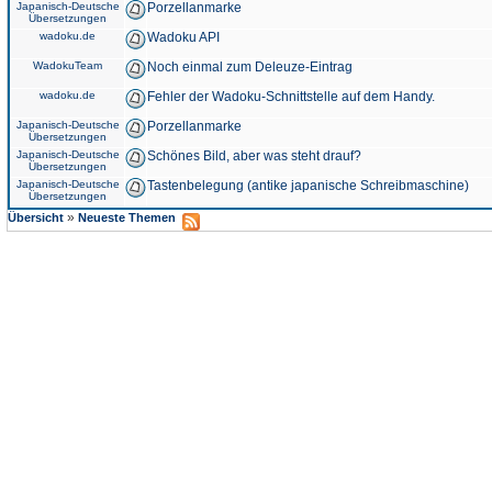
Japanisch-Deutsche
Porzellanmarke
Übersetzungen
wadoku.de
Wadoku API
WadokuTeam
Noch einmal zum Deleuze-Eintrag
wadoku.de
Fehler der Wadoku-Schnittstelle auf dem Handy.
Japanisch-Deutsche
Porzellanmarke
Übersetzungen
Japanisch-Deutsche
Schönes Bild, aber was steht drauf?
Übersetzungen
Japanisch-Deutsche
Tastenbelegung (antike japanische Schreibmaschine)
Übersetzungen
»
Übersicht
Neueste Themen