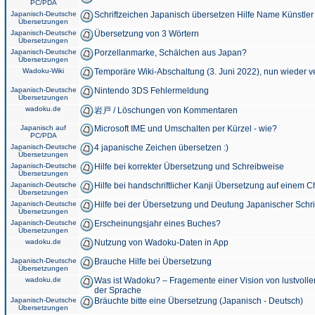
PC/PDA
Japanisch-Deutsche
Schriftzeichen Japanisch übersetzen Hilfe Name Künstler
Übersetzungen
Japanisch-Deutsche
Übersetzung von 3 Wörtern
Übersetzungen
Japanisch-Deutsche
Porzellanmarke, Schälchen aus Japan?
Übersetzungen
Wadoku-Wiki
Temporäre Wiki-Abschaltung (3. Juni 2022), nun wieder v
Japanisch-Deutsche
Nintendo 3DS Fehlermeldung
Übersetzungen
wadoku.de
岩戸 / Löschungen von Kommentaren
Japanisch auf
Microsoft IME und Umschalten per Kürzel - wie?
PC/PDA
Japanisch-Deutsche
4 japanische Zeichen übersetzen :)
Übersetzungen
Japanisch-Deutsche
Hilfe bei korrekter Übersetzung und Schreibweise
Übersetzungen
Japanisch-Deutsche
Hilfe bei handschriftlicher Kanji Übersetzung auf einem 
Übersetzungen
Japanisch-Deutsche
Hilfe bei der Übersetzung und Deutung Japanischer Schri
Übersetzungen
Japanisch-Deutsche
Erscheinungsjahr eines Buches?
Übersetzungen
wadoku.de
Nutzung von Wadoku-Daten in App
Japanisch-Deutsche
Brauche Hilfe bei Übersetzung
Übersetzungen
wadoku.de
Was ist Wadoku? – Fragemente einer Vision von lustvoll
der Sprache
Japanisch-Deutsche
Bräuchte bitte eine Übersetzung (Japanisch - Deutsch)
Übersetzungen