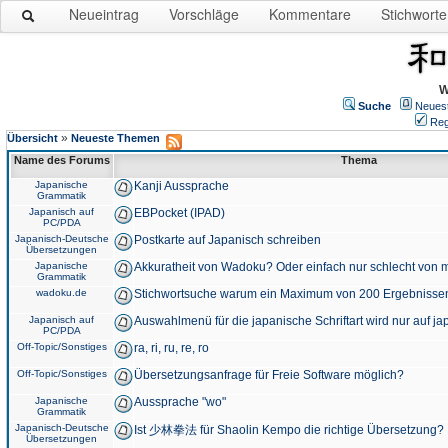
Neueintrag
Vorschläge
Kommentare
Stichworte
W
Suche
Neues
Reg
»
Übersicht
Neueste Themen
Name des Forums
Thema
Japanische
Kanji Aussprache
Grammatik
Japanisch auf
EBPocket (IPAD)
PC/PDA
Japanisch-Deutsche
Postkarte auf Japanisch schreiben
Übersetzungen
Japanische
Akkuratheit von Wadoku? Oder einfach nur schlecht von m
Grammatik
wadoku.de
Stichwortsuche warum ein Maximum von 200 Ergebnisse
Japanisch auf
Auswahlmenü für die japanische Schriftart wird nur auf j
PC/PDA
Off-Topic/Sonstiges
ra, ri, ru, re, ro
Off-Topic/Sonstiges
Übersetzungsanfrage für Freie Software möglich?
Japanische
Aussprache "wo"
Grammatik
Japanisch-Deutsche
Ist 少林拳法 für Shaolin Kempo die richtige Übersetzung?
Übersetzungen