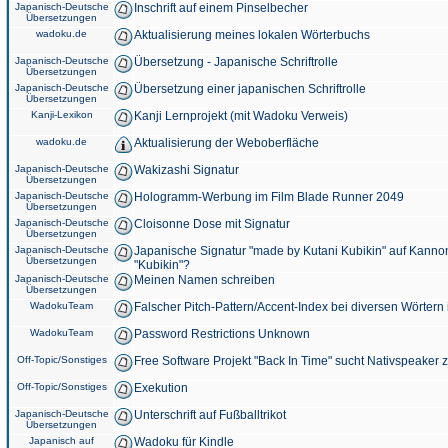
Japanisch-Deutsche
Inschrift auf einem Pinselbecher
Übersetzungen
wadoku.de
Aktualisierung meines lokalen Wörterbuchs
Japanisch-Deutsche
Übersetzung - Japanische Schriftrolle
Übersetzungen
Japanisch-Deutsche
Übersetzung einer japanischen Schriftrolle
Übersetzungen
Kanji-Lexikon
Kanji Lernprojekt (mit Wadoku Verweis)
wadoku.de
Aktualisierung der Weboberfläche
Japanisch-Deutsche
Wakizashi Signatur
Übersetzungen
Japanisch-Deutsche
Hologramm-Werbung im Film Blade Runner 2049
Übersetzungen
Japanisch-Deutsche
Cloisonne Dose mit Signatur
Übersetzungen
Japanisch-Deutsche
Japanische Signatur "made by Kutani Kubikin" auf Kanno
Übersetzungen
"Kubikin"?
Japanisch-Deutsche
Meinen Namen schreiben
Übersetzungen
WadokuTeam
Falscher Pitch-Pattern/Accent-Index bei diversen Wörtern
WadokuTeam
Password Restrictions Unknown
Off-Topic/Sonstiges
Free Software Projekt "Back In Time" sucht Nativspeaker
Off-Topic/Sonstiges
Exekution
Japanisch-Deutsche
Unterschrift auf Fußballtrikot
Übersetzungen
Japanisch auf
Wadoku für Kindle