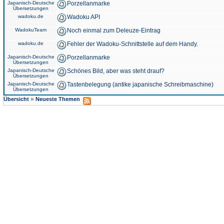
Japanisch-Deutsche
Porzellanmarke
Übersetzungen
wadoku.de
Wadoku API
WadokuTeam
Noch einmal zum Deleuze-Eintrag
wadoku.de
Fehler der Wadoku-Schnittstelle auf dem Handy.
Japanisch-Deutsche
Porzellanmarke
Übersetzungen
Japanisch-Deutsche
Schönes Bild, aber was steht drauf?
Übersetzungen
Japanisch-Deutsche
Tastenbelegung (antike japanische Schreibmaschine)
Übersetzungen
»
Übersicht
Neueste Themen