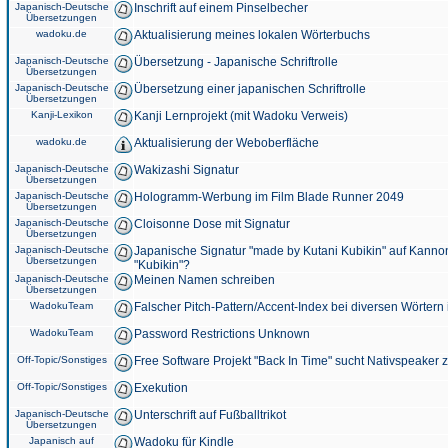
Japanisch-Deutsche
Inschrift auf einem Pinselbecher
Übersetzungen
wadoku.de
Aktualisierung meines lokalen Wörterbuchs
Japanisch-Deutsche
Übersetzung - Japanische Schriftrolle
Übersetzungen
Japanisch-Deutsche
Übersetzung einer japanischen Schriftrolle
Übersetzungen
Kanji-Lexikon
Kanji Lernprojekt (mit Wadoku Verweis)
wadoku.de
Aktualisierung der Weboberfläche
Japanisch-Deutsche
Wakizashi Signatur
Übersetzungen
Japanisch-Deutsche
Hologramm-Werbung im Film Blade Runner 2049
Übersetzungen
Japanisch-Deutsche
Cloisonne Dose mit Signatur
Übersetzungen
Japanisch-Deutsche
Japanische Signatur "made by Kutani Kubikin" auf Kanno
Übersetzungen
"Kubikin"?
Japanisch-Deutsche
Meinen Namen schreiben
Übersetzungen
WadokuTeam
Falscher Pitch-Pattern/Accent-Index bei diversen Wörtern
WadokuTeam
Password Restrictions Unknown
Off-Topic/Sonstiges
Free Software Projekt "Back In Time" sucht Nativspeaker
Off-Topic/Sonstiges
Exekution
Japanisch-Deutsche
Unterschrift auf Fußballtrikot
Übersetzungen
Japanisch auf
Wadoku für Kindle