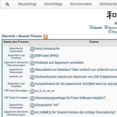
Neueintrag
Vorschläge
Kommentare
Stichworte
W
Suche
Neues
Reg
»
Übersicht
Neueste Themen
Name des Forums
Thema
Japanische
Kanji Aussprache
Grammatik
Japanisch auf
EBPocket (IPAD)
PC/PDA
Japanisch-Deutsche
Postkarte auf Japanisch schreiben
Übersetzungen
Japanische
Akkuratheit von Wadoku? Oder einfach nur schlecht von m
Grammatik
wadoku.de
Stichwortsuche warum ein Maximum von 200 Ergebnisse
Japanisch auf
Auswahlmenü für die japanische Schriftart wird nur auf j
PC/PDA
Off-Topic/Sonstiges
ra, ri, ru, re, ro
Off-Topic/Sonstiges
Übersetzungsanfrage für Freie Software möglich?
Japanische
Aussprache "wo"
Grammatik
Japanisch-Deutsche
Ist 少林拳法 für Shaolin Kempo die richtige Übersetzung?
Übersetzungen