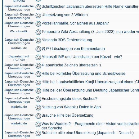
PC/PDA
Japanisch-Deutsche
Schriftzeichen Japanisch übersetzen Hilfe Name Künstler
Übersetzungen
Japanisch-Deutsche
Übersetzung von 3 Wörtern
Übersetzungen
Japanisch-Deutsche
Porzellanmarke, Schälchen aus Japan?
Übersetzungen
Wadoku-Wiki
Temporäre Wiki-Abschaltung (3. Juni 2022), nun wieder v
Japanisch-Deutsche
Nintendo 3DS Fehlermeldung
Übersetzungen
wadoku.de
岩戸 / Löschungen von Kommentaren
Japanisch auf
Microsoft IME und Umschalten per Kürzel - wie?
PC/PDA
Japanisch-Deutsche
4 japanische Zeichen übersetzen :)
Übersetzungen
Japanisch-Deutsche
Hilfe bei korrekter Übersetzung und Schreibweise
Übersetzungen
Japanisch-Deutsche
Hilfe bei handschriftlicher Kanji Übersetzung auf einem 
Übersetzungen
Japanisch-Deutsche
Hilfe bei der Übersetzung und Deutung Japanischer Schri
Übersetzungen
Japanisch-Deutsche
Erscheinungsjahr eines Buches?
Übersetzungen
wadoku.de
Nutzung von Wadoku-Daten in App
Japanisch-Deutsche
Brauche Hilfe bei Übersetzung
Übersetzungen
wadoku.de
Was ist Wadoku? – Fragemente einer Vision von lustvoll
der Sprache
Japanisch-Deutsche
Bräuchte bitte eine Übersetzung (Japanisch - Deutsch)
Übersetzungen