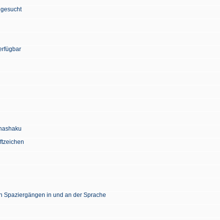
 gesucht
erfügbar
Chashaku
ftzeichen
en Spaziergängen in und an der Sprache