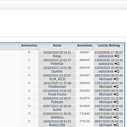
Antworten
Autor
Ansichten
Letzter Beitrag
8
11/08/2018 15:14:31
499957
12/10/2025 17:36:07
Kequ
suboceva
1
19/02/2018 10:52:47
489645
13/09/2025 18:23:41
PeterGe
suboceva
2
12/10/2022 13:01:38
635616
12/09/2025 20:06:51
Sumire
suboceva
3
03/05/2014 20:32:07
280467
18/07/2025 08:24:44
XLM_KCD
Michaelr
2
19/11/2020 21:37:08
666646
17/07/2025 08:57:31
Floriboman
Michaelr
1
21/10/2018 15:55:53
301923
16/07/2025 09:31:04
Ferdi Fuchs
Michaelr
2
02/08/2018 18:38:07
514575
15/07/2025 10:16:50
Pytroxis
Michaelr
5
03/07/2023 16:26:34
514529
14/07/2025 08:45:00
buhtz
Michaelr
3
01/09/2019 21:38:35
731642
12/07/2025 09:22:53
b4mbus
Michaelr
2
18/06/2019 08:41:52
275126
08/07/2025 08:56:19
Budo1208
Michaelr