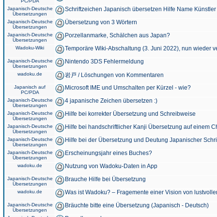
PC/PDA
Japanisch-Deutsche
Schriftzeichen Japanisch übersetzen Hilfe Name Künstler
Übersetzungen
Japanisch-Deutsche
Übersetzung von 3 Wörtern
Übersetzungen
Japanisch-Deutsche
Porzellanmarke, Schälchen aus Japan?
Übersetzungen
Wadoku-Wiki
Temporäre Wiki-Abschaltung (3. Juni 2022), nun wieder v
Japanisch-Deutsche
Nintendo 3DS Fehlermeldung
Übersetzungen
wadoku.de
岩戸 / Löschungen von Kommentaren
Japanisch auf
Microsoft IME und Umschalten per Kürzel - wie?
PC/PDA
Japanisch-Deutsche
4 japanische Zeichen übersetzen :)
Übersetzungen
Japanisch-Deutsche
Hilfe bei korrekter Übersetzung und Schreibweise
Übersetzungen
Japanisch-Deutsche
Hilfe bei handschriftlicher Kanji Übersetzung auf einem 
Übersetzungen
Japanisch-Deutsche
Hilfe bei der Übersetzung und Deutung Japanischer Schri
Übersetzungen
Japanisch-Deutsche
Erscheinungsjahr eines Buches?
Übersetzungen
wadoku.de
Nutzung von Wadoku-Daten in App
Japanisch-Deutsche
Brauche Hilfe bei Übersetzung
Übersetzungen
wadoku.de
Was ist Wadoku? – Fragemente einer Vision von lustvoll
Japanisch-Deutsche
Bräuchte bitte eine Übersetzung (Japanisch - Deutsch)
Übersetzungen