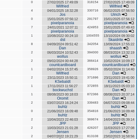
0
27/02/2025 17:49:09
318154
27/02/2025 17:49:09
Wilfried
Wilfried
4
04/01/2025 18:32:28
330716
06/02/2025 07:56:50
Jos
Ulrich
0
15/01/2025 07:56:12
291797
15/01/2025 07:56:12
pixelparanoia
pixelparanoia
7
24/01/2021 12:07:11
424953
15/01/2025 07:49:43
pixelparanoia
pixelparanoia
1
10/08/2022 00:24:10
1004555
13/10/2024 09:30:02
dst
Skaidrite
8
04/09/2024 09:51:42
342054
13/09/2024 17:55:22
Dan
shaash
2
06/03/2024 10:52:43
394000
08/03/2024 13:32:19
wollus
wollus
2
09/02/2024 00:44:28
366414
10/02/2024 10:09:17
countcardboard
countcardboard
1
04/02/2024 15:37:45
358926
05/02/2024 11:14:40
Wilfried
Dan
2
23/11/2023 15:50:11
371696
23/11/2023 19:41:00
KSebaldt
KSebaldt
1
17/11/2023 11:56:27
372855
18/11/2023 05:03:10
bockwuchst
Dan
1
08/08/2023 00:18:03
872366
08/08/2023 20:37:14
Oromit
Dan
2
03/07/2023 16:24:24
339483
04/07/2023 09:08:44
buhtz
buhtz
0
21/06/2023 16:09:48
354816
21/06/2023 16:09:48
buhtz
buhtz
2
10/04/2023 22:46:03
369674
14/04/2023 05:39:14
JPP
JPP
2
10/03/2023 21:01:28
426207
11/03/2023 17:27:08
Jensen
Jensen
2
04/07/2022 19:21:29
813108
23/02/2023 16:58:56