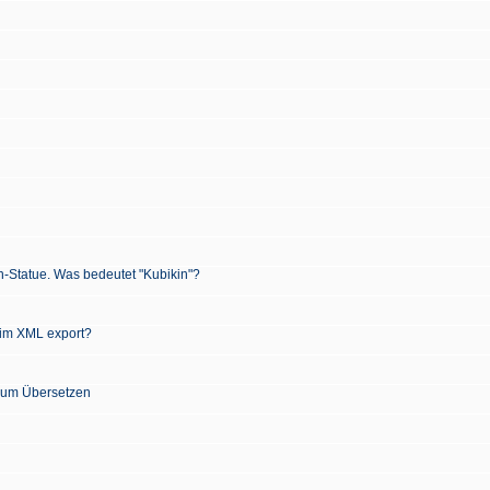
n-Statue. Was bedeutet "Kubikin"?
 im XML export?
 zum Übersetzen