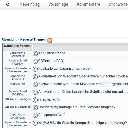
Neueintrag
Vorschläge
Kommentare
Stichworte
»
Übersicht
Neueste Themen
Name des Forums
Japanische
Kanji Aussprache
Grammatik
Japanisch auf
EBPocket (IPAD)
PC/PDA
Japanisch-Deutsche
Postkarte auf Japanisch schreiben
Übersetzungen
Japanische
Akkuratheit von Wadoku? Oder einfach nur schlecht von m
Grammatik
wadoku.de
Stichwortsuche warum ein Maximum von 200 Ergebnisse
Japanisch auf
Auswahlmenü für die japanische Schriftart wird nur auf j
PC/PDA
Off-Topic/Sonstiges
ra, ri, ru, re, ro
Off-Topic/Sonstiges
Übersetzungsanfrage für Freie Software möglich?
Japanische
Aussprache "wo"
Grammatik
Japanisch-Deutsche
Ist 少林拳法 für Shaolin Kempo die richtige Übersetzung?
Übersetzungen