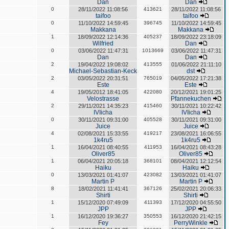
Dan
Dan
0
28/11/2022 11:08:56
413621
28/11/2022 11:08:56
taifoo
taifoo
0
11/10/2022 14:59:45
396745
11/10/2022 14:59:45
Makkana
Makkana
1
18/09/2022 12:14:36
405237
18/09/2022 23:18:09
Wilfried
Dan
0
03/06/2022 11:47:31
1013669
03/06/2022 11:47:31
Dan
Dan
2
19/04/2022 19:08:02
413555
01/06/2022 21:11:10
Michael-Sebastian-Keck
dst
2
03/05/2022 20:31:51
765019
04/05/2022 17:21:38
Este
Este
4
19/05/2012 18:41:05
422080
20/12/2021 19:01:25
Velostrasse
Pfannekuchen
2
29/11/2021 14:35:23
415460
30/11/2021 10:22:42
IVIicha
IVIicha
0
30/11/2021 09:31:00
405528
30/11/2021 09:31:00
Juice
Juice
4
02/08/2021 15:33:55
419217
23/08/2021 16:06:55
1k4ru5
1k4ru5
1
16/04/2021 08:40:55
411953
16/04/2021 08:43:28
Oliver85
Oliver85
1
06/04/2021 20:05:18
368101
08/04/2021 12:12:54
Haiku
Haiku
0
13/03/2021 01:41:07
423082
13/03/2021 01:41:07
Martin P
Martin P
8
18/02/2021 11:41:41
367126
25/02/2021 20:06:33
Shirti
Shirti
1
15/12/2020 07:49:09
411393
17/12/2020 04:55:50
JPP
JPP
1
16/12/2020 19:36:27
350553
16/12/2020 21:42:15
Fey
PerryWinkle