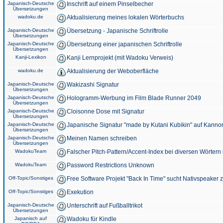
Japanisch-Deutsche
Inschrift auf einem Pinselbecher
Übersetzungen
wadoku.de
Aktualisierung meines lokalen Wörterbuchs
Japanisch-Deutsche
Übersetzung - Japanische Schriftrolle
Übersetzungen
Japanisch-Deutsche
Übersetzung einer japanischen Schriftrolle
Übersetzungen
Kanji-Lexikon
Kanji Lernprojekt (mit Wadoku Verweis)
wadoku.de
Aktualisierung der Weboberfläche
Japanisch-Deutsche
Wakizashi Signatur
Übersetzungen
Japanisch-Deutsche
Hologramm-Werbung im Film Blade Runner 2049
Übersetzungen
Japanisch-Deutsche
Cloisonne Dose mit Signatur
Übersetzungen
Japanisch-Deutsche
Japanische Signatur "made by Kutani Kubikin" auf Kanno
Übersetzungen
Japanisch-Deutsche
Meinen Namen schreiben
Übersetzungen
WadokuTeam
Falscher Pitch-Pattern/Accent-Index bei diversen Wörtern
WadokuTeam
Password Restrictions Unknown
Off-Topic/Sonstiges
Free Software Projekt "Back In Time" sucht Nativspeaker
Off-Topic/Sonstiges
Exekution
Japanisch-Deutsche
Unterschrift auf Fußballtrikot
Übersetzungen
Japanisch auf
Wadoku für Kindle