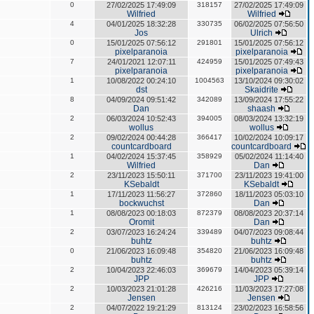
0
27/02/2025 17:49:09
318157
27/02/2025 17:49:09
Wilfried
Wilfried
4
04/01/2025 18:32:28
330735
06/02/2025 07:56:50
Jos
Ulrich
0
15/01/2025 07:56:12
291801
15/01/2025 07:56:12
pixelparanoia
pixelparanoia
7
24/01/2021 12:07:11
424959
15/01/2025 07:49:43
pixelparanoia
pixelparanoia
1
10/08/2022 00:24:10
1004563
13/10/2024 09:30:02
dst
Skaidrite
8
04/09/2024 09:51:42
342089
13/09/2024 17:55:22
Dan
shaash
2
06/03/2024 10:52:43
394005
08/03/2024 13:32:19
wollus
wollus
2
09/02/2024 00:44:28
366417
10/02/2024 10:09:17
countcardboard
countcardboard
1
04/02/2024 15:37:45
358929
05/02/2024 11:14:40
Wilfried
Dan
2
23/11/2023 15:50:11
371700
23/11/2023 19:41:00
KSebaldt
KSebaldt
1
17/11/2023 11:56:27
372860
18/11/2023 05:03:10
bockwuchst
Dan
1
08/08/2023 00:18:03
872379
08/08/2023 20:37:14
Oromit
Dan
2
03/07/2023 16:24:24
339489
04/07/2023 09:08:44
buhtz
buhtz
0
21/06/2023 16:09:48
354820
21/06/2023 16:09:48
buhtz
buhtz
2
10/04/2023 22:46:03
369679
14/04/2023 05:39:14
JPP
JPP
2
10/03/2023 21:01:28
426216
11/03/2023 17:27:08
Jensen
Jensen
2
04/07/2022 19:21:29
813124
23/02/2023 16:58:56