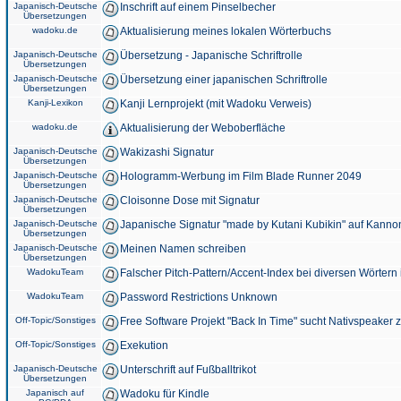
Japanisch-Deutsche
Inschrift auf einem Pinselbecher
Übersetzungen
wadoku.de
Aktualisierung meines lokalen Wörterbuchs
Japanisch-Deutsche
Übersetzung - Japanische Schriftrolle
Übersetzungen
Japanisch-Deutsche
Übersetzung einer japanischen Schriftrolle
Übersetzungen
Kanji-Lexikon
Kanji Lernprojekt (mit Wadoku Verweis)
wadoku.de
Aktualisierung der Weboberfläche
Japanisch-Deutsche
Wakizashi Signatur
Übersetzungen
Japanisch-Deutsche
Hologramm-Werbung im Film Blade Runner 2049
Übersetzungen
Japanisch-Deutsche
Cloisonne Dose mit Signatur
Übersetzungen
Japanisch-Deutsche
Japanische Signatur "made by Kutani Kubikin" auf Kanno
Übersetzungen
Japanisch-Deutsche
Meinen Namen schreiben
Übersetzungen
WadokuTeam
Falscher Pitch-Pattern/Accent-Index bei diversen Wörtern
WadokuTeam
Password Restrictions Unknown
Off-Topic/Sonstiges
Free Software Projekt "Back In Time" sucht Nativspeaker
Off-Topic/Sonstiges
Exekution
Japanisch-Deutsche
Unterschrift auf Fußballtrikot
Übersetzungen
Japanisch auf
Wadoku für Kindle