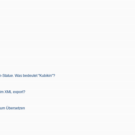
n-Statue. Was bedeutet "Kubikin"?
 im XML export?
 zum Übersetzen