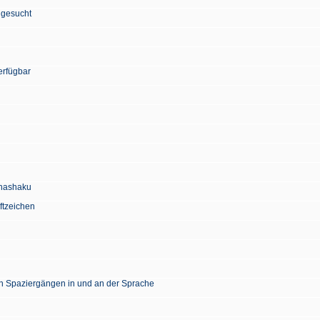
 gesucht
erfügbar
Chashaku
ftzeichen
en Spaziergängen in und an der Sprache