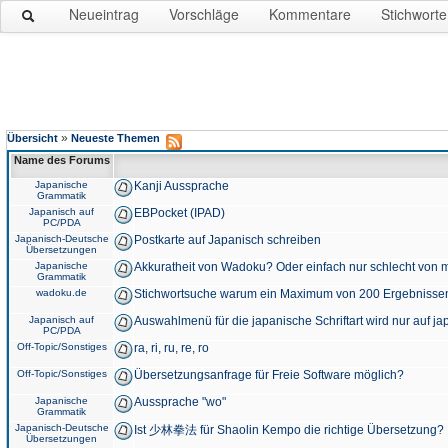
Neueintrag
Vorschläge
Kommentare
Stichworte
»
Übersicht
Neueste Themen
Name des Forums
Japanische
Kanji Aussprache
Grammatik
Japanisch auf
EBPocket (IPAD)
PC/PDA
Japanisch-Deutsche
Postkarte auf Japanisch schreiben
Übersetzungen
Japanische
Akkuratheit von Wadoku? Oder einfach nur schlecht von m
Grammatik
wadoku.de
Stichwortsuche warum ein Maximum von 200 Ergebnisse
Japanisch auf
Auswahlmenü für die japanische Schriftart wird nur auf j
PC/PDA
Off-Topic/Sonstiges
ra, ri, ru, re, ro
Off-Topic/Sonstiges
Übersetzungsanfrage für Freie Software möglich?
Japanische
Aussprache "wo"
Grammatik
Japanisch-Deutsche
Ist 少林拳法 für Shaolin Kempo die richtige Übersetzung?
Übersetzungen