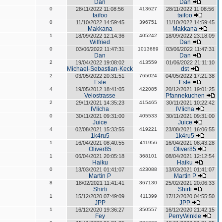
Dan
Dan
0
28/11/2022 11:08:56
413627
28/11/2022 11:08:56
taifoo
taifoo
0
11/10/2022 14:59:45
396751
11/10/2022 14:59:45
Makkana
Makkana
1
18/09/2022 12:14:36
405242
18/09/2022 23:18:09
Wilfried
Dan
0
03/06/2022 11:47:31
1013689
03/06/2022 11:47:31
Dan
Dan
2
19/04/2022 19:08:02
413559
01/06/2022 21:11:10
Michael-Sebastian-Keck
dst
2
03/05/2022 20:31:51
765024
04/05/2022 17:21:38
Este
Este
4
19/05/2012 18:41:05
422085
20/12/2021 19:01:25
Velostrasse
Pfannekuchen
2
29/11/2021 14:35:23
415465
30/11/2021 10:22:42
IVIicha
IVIicha
0
30/11/2021 09:31:00
405533
30/11/2021 09:31:00
Juice
Juice
4
02/08/2021 15:33:55
419221
23/08/2021 16:06:55
1k4ru5
1k4ru5
1
16/04/2021 08:40:55
411956
16/04/2021 08:43:28
Oliver85
Oliver85
1
06/04/2021 20:05:18
368101
08/04/2021 12:12:54
Haiku
Haiku
0
13/03/2021 01:41:07
423088
13/03/2021 01:41:07
Martin P
Martin P
8
18/02/2021 11:41:41
367130
25/02/2021 20:06:33
Shirti
Shirti
1
15/12/2020 07:49:09
411399
17/12/2020 04:55:50
JPP
JPP
1
16/12/2020 19:36:27
350557
16/12/2020 21:42:15
Fey
PerryWinkle