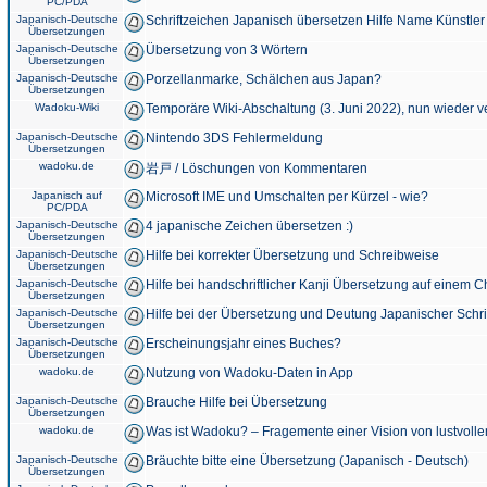
PC/PDA
Japanisch-Deutsche
Schriftzeichen Japanisch übersetzen Hilfe Name Künstler
Übersetzungen
Japanisch-Deutsche
Übersetzung von 3 Wörtern
Übersetzungen
Japanisch-Deutsche
Porzellanmarke, Schälchen aus Japan?
Übersetzungen
Wadoku-Wiki
Temporäre Wiki-Abschaltung (3. Juni 2022), nun wieder v
Japanisch-Deutsche
Nintendo 3DS Fehlermeldung
Übersetzungen
wadoku.de
岩戸 / Löschungen von Kommentaren
Japanisch auf
Microsoft IME und Umschalten per Kürzel - wie?
PC/PDA
Japanisch-Deutsche
4 japanische Zeichen übersetzen :)
Übersetzungen
Japanisch-Deutsche
Hilfe bei korrekter Übersetzung und Schreibweise
Übersetzungen
Japanisch-Deutsche
Hilfe bei handschriftlicher Kanji Übersetzung auf einem 
Übersetzungen
Japanisch-Deutsche
Hilfe bei der Übersetzung und Deutung Japanischer Schri
Übersetzungen
Japanisch-Deutsche
Erscheinungsjahr eines Buches?
Übersetzungen
wadoku.de
Nutzung von Wadoku-Daten in App
Japanisch-Deutsche
Brauche Hilfe bei Übersetzung
Übersetzungen
wadoku.de
Was ist Wadoku? – Fragemente einer Vision von lustvoll
Japanisch-Deutsche
Bräuchte bitte eine Übersetzung (Japanisch - Deutsch)
Übersetzungen