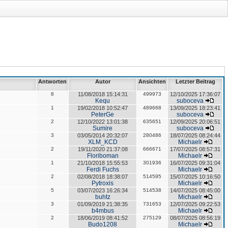
Antworten
Autor
Ansichten
Letzter Beitrag
8
11/08/2018 15:14:31
499973
12/10/2025 17:36:07
Kequ
suboceva
1
19/02/2018 10:52:47
489668
13/09/2025 18:23:41
PeterGe
suboceva
2
12/10/2022 13:01:38
635651
12/09/2025 20:06:51
Sumire
suboceva
3
03/05/2014 20:32:07
280486
18/07/2025 08:24:44
XLM_KCD
Michaelr
2
19/11/2020 21:37:08
666671
17/07/2025 08:57:31
Floriboman
Michaelr
1
21/10/2018 15:55:53
301936
16/07/2025 09:31:04
Ferdi Fuchs
Michaelr
2
02/08/2018 18:38:07
514595
15/07/2025 10:16:50
Pytroxis
Michaelr
5
03/07/2023 16:26:34
514538
14/07/2025 08:45:00
buhtz
Michaelr
3
01/09/2019 21:38:35
731653
12/07/2025 09:22:53
b4mbus
Michaelr
2
18/06/2019 08:41:52
275129
08/07/2025 08:56:19
Budo1208
Michaelr