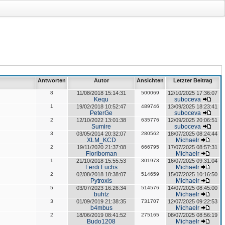
Antworten
Autor
Ansichten
Letzter Beitrag
8
11/08/2018 15:14:31
500069
12/10/2025 17:36:07
Kequ
suboceva
1
19/02/2018 10:52:47
489746
13/09/2025 18:23:41
PeterGe
suboceva
2
12/10/2022 13:01:38
635776
12/09/2025 20:06:51
Sumire
suboceva
3
03/05/2014 20:32:07
280562
18/07/2025 08:24:44
XLM_KCD
Michaelr
2
19/11/2020 21:37:08
666795
17/07/2025 08:57:31
Floriboman
Michaelr
1
21/10/2018 15:55:53
301973
16/07/2025 09:31:04
Ferdi Fuchs
Michaelr
2
02/08/2018 18:38:07
514659
15/07/2025 10:16:50
Pytroxis
Michaelr
5
03/07/2023 16:26:34
514576
14/07/2025 08:45:00
buhtz
Michaelr
3
01/09/2019 21:38:35
731707
12/07/2025 09:22:53
b4mbus
Michaelr
2
18/06/2019 08:41:52
275165
08/07/2025 08:56:19
Budo1208
Michaelr