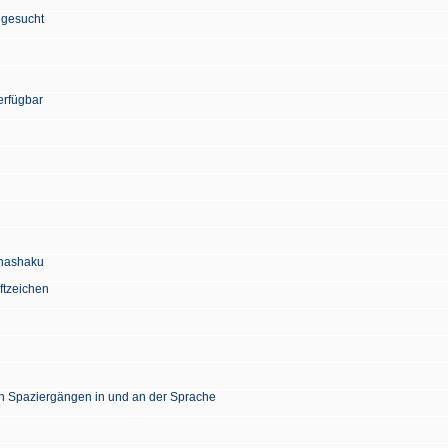
 gesucht
erfügbar
Chashaku
ftzeichen
en Spaziergängen in und an der Sprache