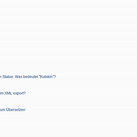
n-Statue. Was bedeutet "Kubikin"?
 im XML export?
 zum Übersetzen