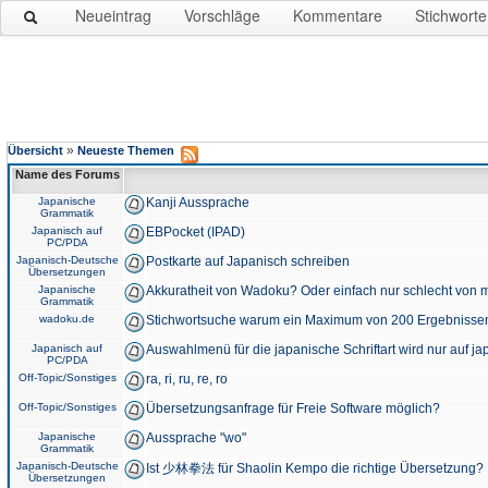
Neueintrag
Vorschläge
Kommentare
Stichworte
»
Übersicht
Neueste Themen
Name des Forums
Japanische
Kanji Aussprache
Grammatik
Japanisch auf
EBPocket (IPAD)
PC/PDA
Japanisch-Deutsche
Postkarte auf Japanisch schreiben
Übersetzungen
Japanische
Akkuratheit von Wadoku? Oder einfach nur schlecht von m
Grammatik
wadoku.de
Stichwortsuche warum ein Maximum von 200 Ergebnisse
Japanisch auf
Auswahlmenü für die japanische Schriftart wird nur auf j
PC/PDA
Off-Topic/Sonstiges
ra, ri, ru, re, ro
Off-Topic/Sonstiges
Übersetzungsanfrage für Freie Software möglich?
Japanische
Aussprache "wo"
Grammatik
Japanisch-Deutsche
Ist 少林拳法 für Shaolin Kempo die richtige Übersetzung?
Übersetzungen