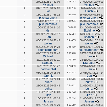
0
27/02/2025 17:49:09
318173
27/02/2025 17:49:09
Wilfried
Wilfried
4
04/01/2025 18:32:28
330786
06/02/2025 07:56:50
Jos
Ulrich
0
15/01/2025 07:56:12
291829
15/01/2025 07:56:12
pixelparanoia
pixelparanoia
7
24/01/2021 12:07:11
424991
15/01/2025 07:49:43
pixelparanoia
pixelparanoia
1
10/08/2022 00:24:10
1004641
13/10/2024 09:30:02
dst
Skaidrite
8
04/09/2024 09:51:42
342164
13/09/2024 17:55:22
Dan
shaash
2
06/03/2024 10:52:43
394035
08/03/2024 13:32:19
wollus
wollus
2
09/02/2024 00:44:28
366439
10/02/2024 10:09:17
countcardboard
countcardboard
1
04/02/2024 15:37:45
358948
05/02/2024 11:14:40
Wilfried
Dan
2
23/11/2023 15:50:11
371730
23/11/2023 19:41:00
KSebaldt
KSebaldt
1
17/11/2023 11:56:27
372889
18/11/2023 05:03:10
bockwuchst
Dan
1
08/08/2023 00:18:03
872443
08/08/2023 20:37:14
Oromit
Dan
2
03/07/2023 16:24:24
339516
04/07/2023 09:08:44
buhtz
buhtz
0
21/06/2023 16:09:48
354841
21/06/2023 16:09:48
buhtz
buhtz
2
10/04/2023 22:46:03
369702
14/04/2023 05:39:14
JPP
JPP
2
10/03/2023 21:01:28
426244
11/03/2023 17:27:08
Jensen
Jensen
2
04/07/2022 19:21:29
813169
23/02/2023 16:58:56