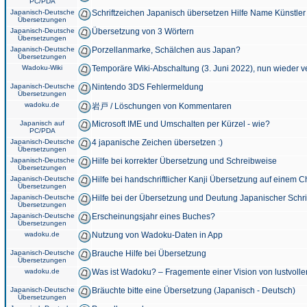
PC/PDA
Japanisch-Deutsche
Schriftzeichen Japanisch übersetzen Hilfe Name Künstler
Übersetzungen
Japanisch-Deutsche
Übersetzung von 3 Wörtern
Übersetzungen
Japanisch-Deutsche
Porzellanmarke, Schälchen aus Japan?
Übersetzungen
Wadoku-Wiki
Temporäre Wiki-Abschaltung (3. Juni 2022), nun wieder v
Japanisch-Deutsche
Nintendo 3DS Fehlermeldung
Übersetzungen
wadoku.de
岩戸 / Löschungen von Kommentaren
Japanisch auf
Microsoft IME und Umschalten per Kürzel - wie?
PC/PDA
Japanisch-Deutsche
4 japanische Zeichen übersetzen :)
Übersetzungen
Japanisch-Deutsche
Hilfe bei korrekter Übersetzung und Schreibweise
Übersetzungen
Japanisch-Deutsche
Hilfe bei handschriftlicher Kanji Übersetzung auf einem 
Übersetzungen
Japanisch-Deutsche
Hilfe bei der Übersetzung und Deutung Japanischer Schri
Übersetzungen
Japanisch-Deutsche
Erscheinungsjahr eines Buches?
Übersetzungen
wadoku.de
Nutzung von Wadoku-Daten in App
Japanisch-Deutsche
Brauche Hilfe bei Übersetzung
Übersetzungen
wadoku.de
Was ist Wadoku? – Fragemente einer Vision von lustvoll
Japanisch-Deutsche
Bräuchte bitte eine Übersetzung (Japanisch - Deutsch)
Übersetzungen