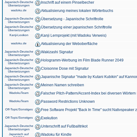
Japanisch-Deutsche
Inschrift auf einem Pinselbecher
Übersetzungen
wadoku.de
Aktualisierung meines lokalen Wörterbuchs
Japanisch-Deutsche
Übersetzung - Japanische Schriftrolle
Übersetzungen
Japanisch-Deutsche
Übersetzung einer japanischen Schriftrolle
Übersetzungen
Kanji-Lexikon
Kanji Lernprojekt (mit Wadoku Verweis)
wadoku.de
Aktualisierung der Weboberfläche
Japanisch-Deutsche
Wakizashi Signatur
Übersetzungen
Japanisch-Deutsche
Hologramm-Werbung im Film Blade Runner 2049
Übersetzungen
Japanisch-Deutsche
Cloisonne Dose mit Signatur
Übersetzungen
Japanisch-Deutsche
Japanische Signatur "made by Kutani Kubikin" auf Kanno
Übersetzungen
Japanisch-Deutsche
Meinen Namen schreiben
Übersetzungen
WadokuTeam
Falscher Pitch-Pattern/Accent-Index bei diversen Wörtern
WadokuTeam
Password Restrictions Unknown
Off-Topic/Sonstiges
Free Software Projekt "Back In Time" sucht Nativspeaker
Off-Topic/Sonstiges
Exekution
Japanisch-Deutsche
Unterschrift auf Fußballtrikot
Übersetzungen
Japanisch auf
Wadoku für Kindle