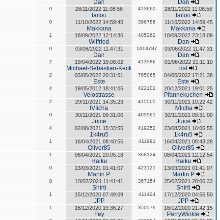
Dan
Dan
0
28/11/2022 11:08:56
413660
28/11/2022 11:08:56
taifoo
taifoo
0
11/10/2022 14:59:45
396786
11/10/2022 14:59:45
Makkana
Makkana
1
18/09/2022 12:14:36
405262
18/09/2022 23:18:09
Wilfried
Dan
0
03/06/2022 11:47:31
1013787
03/06/2022 11:47:31
Dan
Dan
2
19/04/2022 19:08:02
413586
01/06/2022 21:11:10
Michael-Sebastian-Keck
dst
2
03/05/2022 20:31:51
765065
04/05/2022 17:21:38
Este
Este
4
19/05/2012 18:41:05
422102
20/12/2021 19:01:25
Velostrasse
Pfannekuchen
2
29/11/2021 14:35:23
415505
30/11/2021 10:22:42
IVIicha
IVIicha
0
30/11/2021 09:31:00
405561
30/11/2021 09:31:00
Juice
Juice
4
02/08/2021 15:33:55
419252
23/08/2021 16:06:55
1k4ru5
1k4ru5
1
16/04/2021 08:40:55
411991
16/04/2021 08:43:28
Oliver85
Oliver85
1
06/04/2021 20:05:18
368124
08/04/2021 12:12:54
Haiku
Haiku
0
13/03/2021 01:41:07
423121
13/03/2021 01:41:07
Martin P
Martin P
8
18/02/2021 11:41:41
367154
25/02/2021 20:06:33
Shirti
Shirti
1
15/12/2020 07:49:09
411424
17/12/2020 04:55:50
JPP
JPP
1
16/12/2020 19:36:27
350579
16/12/2020 21:42:15
Fey
PerryWinkle