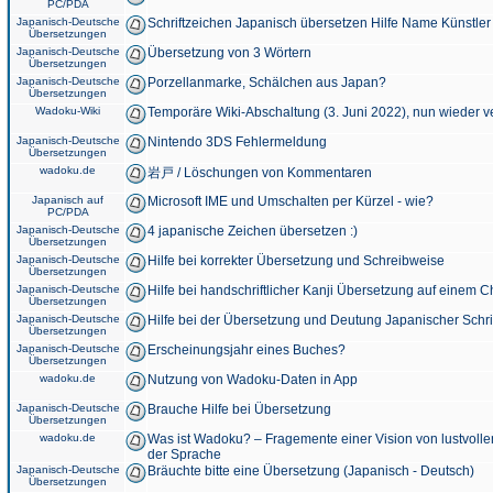
PC/PDA
Japanisch-Deutsche
Schriftzeichen Japanisch übersetzen Hilfe Name Künstler
Übersetzungen
Japanisch-Deutsche
Übersetzung von 3 Wörtern
Übersetzungen
Japanisch-Deutsche
Porzellanmarke, Schälchen aus Japan?
Übersetzungen
Wadoku-Wiki
Temporäre Wiki-Abschaltung (3. Juni 2022), nun wieder v
Japanisch-Deutsche
Nintendo 3DS Fehlermeldung
Übersetzungen
wadoku.de
岩戸 / Löschungen von Kommentaren
Japanisch auf
Microsoft IME und Umschalten per Kürzel - wie?
PC/PDA
Japanisch-Deutsche
4 japanische Zeichen übersetzen :)
Übersetzungen
Japanisch-Deutsche
Hilfe bei korrekter Übersetzung und Schreibweise
Übersetzungen
Japanisch-Deutsche
Hilfe bei handschriftlicher Kanji Übersetzung auf einem 
Übersetzungen
Japanisch-Deutsche
Hilfe bei der Übersetzung und Deutung Japanischer Schri
Übersetzungen
Japanisch-Deutsche
Erscheinungsjahr eines Buches?
Übersetzungen
wadoku.de
Nutzung von Wadoku-Daten in App
Japanisch-Deutsche
Brauche Hilfe bei Übersetzung
Übersetzungen
wadoku.de
Was ist Wadoku? – Fragemente einer Vision von lustvoll
der Sprache
Japanisch-Deutsche
Bräuchte bitte eine Übersetzung (Japanisch - Deutsch)
Übersetzungen