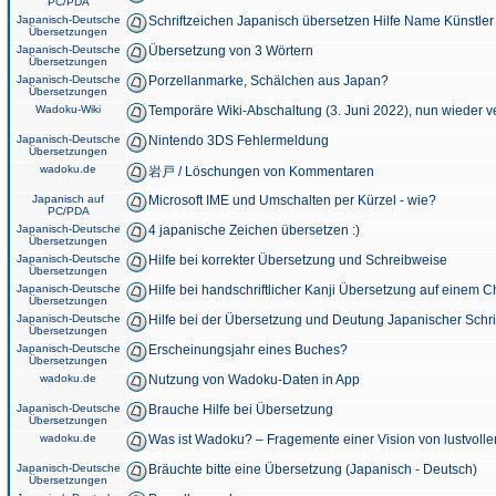
PC/PDA
Japanisch-Deutsche
Schriftzeichen Japanisch übersetzen Hilfe Name Künstler
Übersetzungen
Japanisch-Deutsche
Übersetzung von 3 Wörtern
Übersetzungen
Japanisch-Deutsche
Porzellanmarke, Schälchen aus Japan?
Übersetzungen
Wadoku-Wiki
Temporäre Wiki-Abschaltung (3. Juni 2022), nun wieder v
Japanisch-Deutsche
Nintendo 3DS Fehlermeldung
Übersetzungen
wadoku.de
岩戸 / Löschungen von Kommentaren
Japanisch auf
Microsoft IME und Umschalten per Kürzel - wie?
PC/PDA
Japanisch-Deutsche
4 japanische Zeichen übersetzen :)
Übersetzungen
Japanisch-Deutsche
Hilfe bei korrekter Übersetzung und Schreibweise
Übersetzungen
Japanisch-Deutsche
Hilfe bei handschriftlicher Kanji Übersetzung auf einem 
Übersetzungen
Japanisch-Deutsche
Hilfe bei der Übersetzung und Deutung Japanischer Schri
Übersetzungen
Japanisch-Deutsche
Erscheinungsjahr eines Buches?
Übersetzungen
wadoku.de
Nutzung von Wadoku-Daten in App
Japanisch-Deutsche
Brauche Hilfe bei Übersetzung
Übersetzungen
wadoku.de
Was ist Wadoku? – Fragemente einer Vision von lustvoll
Japanisch-Deutsche
Bräuchte bitte eine Übersetzung (Japanisch - Deutsch)
Übersetzungen