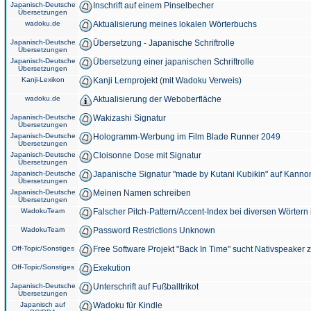
Japanisch-Deutsche
Inschrift auf einem Pinselbecher
Übersetzungen
wadoku.de
Aktualisierung meines lokalen Wörterbuchs
Japanisch-Deutsche
Übersetzung - Japanische Schriftrolle
Übersetzungen
Japanisch-Deutsche
Übersetzung einer japanischen Schriftrolle
Übersetzungen
Kanji-Lexikon
Kanji Lernprojekt (mit Wadoku Verweis)
wadoku.de
Aktualisierung der Weboberfläche
Japanisch-Deutsche
Wakizashi Signatur
Übersetzungen
Japanisch-Deutsche
Hologramm-Werbung im Film Blade Runner 2049
Übersetzungen
Japanisch-Deutsche
Cloisonne Dose mit Signatur
Übersetzungen
Japanisch-Deutsche
Japanische Signatur "made by Kutani Kubikin" auf Kanno
Übersetzungen
Japanisch-Deutsche
Meinen Namen schreiben
Übersetzungen
WadokuTeam
Falscher Pitch-Pattern/Accent-Index bei diversen Wörtern
WadokuTeam
Password Restrictions Unknown
Off-Topic/Sonstiges
Free Software Projekt "Back In Time" sucht Nativspeaker
Off-Topic/Sonstiges
Exekution
Japanisch-Deutsche
Unterschrift auf Fußballtrikot
Übersetzungen
Japanisch auf
Wadoku für Kindle