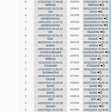
0
27/02/2025 17:49:09
318263
27/02/2025 17:49:09
Wilfried
Wilfried
4
04/01/2025 18:32:28
330941
06/02/2025 07:56:50
Jos
Ulrich
0
15/01/2025 07:56:12
291936
15/01/2025 07:56:12
pixelparanoia
pixelparanoia
7
24/01/2021 12:07:11
425115
15/01/2025 07:49:43
pixelparanoia
pixelparanoia
1
10/08/2022 00:24:10
1004897
13/10/2024 09:30:02
dst
Skaidrite
8
04/09/2024 09:51:42
342371
13/09/2024 17:55:22
Dan
shaash
2
06/03/2024 10:52:43
394146
08/03/2024 13:32:19
wollus
wollus
2
09/02/2024 00:44:28
366534
10/02/2024 10:09:17
countcardboard
countcardboard
1
04/02/2024 15:37:45
359051
05/02/2024 11:14:40
Wilfried
Dan
2
23/11/2023 15:50:11
371834
23/11/2023 19:41:00
KSebaldt
KSebaldt
1
17/11/2023 11:56:27
372999
18/11/2023 05:03:10
bockwuchst
Dan
1
08/08/2023 00:18:03
872691
08/08/2023 20:37:14
Oromit
Dan
2
03/07/2023 16:24:24
339605
04/07/2023 09:08:44
buhtz
buhtz
0
21/06/2023 16:09:48
354929
21/06/2023 16:09:48
buhtz
buhtz
2
10/04/2023 22:46:03
369818
14/04/2023 05:39:14
JPP
JPP
2
10/03/2023 21:01:28
426349
11/03/2023 17:27:08
Jensen
Jensen
2
04/07/2022 19:21:29
813369
23/02/2023 16:58:56