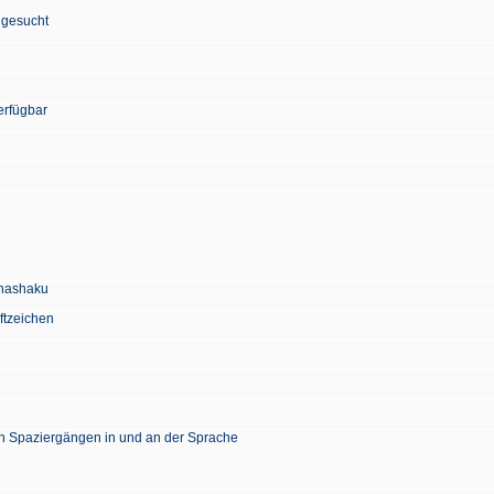
 gesucht
erfügbar
Chashaku
ftzeichen
en Spaziergängen in und an der Sprache