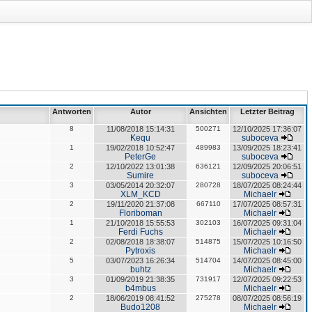
Antworten
Autor
Ansichten
Letzter Beitrag
8
11/08/2018 15:14:31
500271
12/10/2025 17:36:07
Kequ
suboceva
1
19/02/2018 10:52:47
489983
13/09/2025 18:23:41
PeterGe
suboceva
2
12/10/2022 13:01:38
636121
12/09/2025 20:06:51
Sumire
suboceva
3
03/05/2014 20:32:07
280728
18/07/2025 08:24:44
XLM_KCD
Michaelr
2
19/11/2020 21:37:08
667110
17/07/2025 08:57:31
Floriboman
Michaelr
1
21/10/2018 15:55:53
302103
16/07/2025 09:31:04
Ferdi Fuchs
Michaelr
2
02/08/2018 18:38:07
514875
15/07/2025 10:16:50
Pytroxis
Michaelr
5
03/07/2023 16:26:34
514704
14/07/2025 08:45:00
buhtz
Michaelr
3
01/09/2019 21:38:35
731917
12/07/2025 09:22:53
b4mbus
Michaelr
2
18/06/2019 08:41:52
275278
08/07/2025 08:56:19
Budo1208
Michaelr