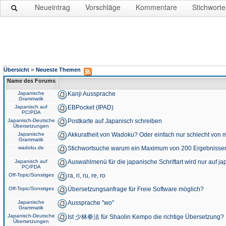
Neueintrag
Vorschläge
Kommentare
Stichworte
»
Übersicht
Neueste Themen
Name des Forums
Japanische
Kanji Aussprache
Grammatik
Japanisch auf
EBPocket (IPAD)
PC/PDA
Japanisch-Deutsche
Postkarte auf Japanisch schreiben
Übersetzungen
Japanische
Akkuratheit von Wadoku? Oder einfach nur schlecht von m
Grammatik
wadoku.de
Stichwortsuche warum ein Maximum von 200 Ergebnisse
Japanisch auf
Auswahlmenü für die japanische Schriftart wird nur auf j
PC/PDA
Off-Topic/Sonstiges
ra, ri, ru, re, ro
Off-Topic/Sonstiges
Übersetzungsanfrage für Freie Software möglich?
Japanische
Aussprache "wo"
Grammatik
Japanisch-Deutsche
Ist 少林拳法 für Shaolin Kempo die richtige Übersetzung?
Übersetzungen