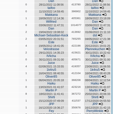
Dan
Dan
0
28/11/2022 11:08:56
413780
28/11/2022 11:08:56
taifoo
taifoo
0
11/10/2022 14:59:45
396902
11/10/2022 14:59:45
Makkana
Makkana
1
18/09/2022 12:14:36
405361
18/09/2022 23:18:09
Wilfried
Dan
0
03/06/2022 11:47:31
1014077
03/06/2022 11:47:31
Dan
Dan
2
19/04/2022 19:08:02
413692
01/06/2022 21:11:10
Michael-Sebastian-Keck
dst
2
03/05/2022 20:31:51
765255
04/05/2022 17:21:38
Este
Este
4
19/05/2012 18:41:05
422196
20/12/2021 19:01:25
Velostrasse
Pfannekuchen
2
29/11/2021 14:35:23
415621
30/11/2021 10:22:42
IVIicha
IVIicha
0
30/11/2021 09:31:00
405671
30/11/2021 09:31:00
Juice
Juice
4
02/08/2021 15:33:55
419357
23/08/2021 16:06:55
1k4ru5
1k4ru5
1
16/04/2021 08:40:55
412104
16/04/2021 08:43:28
Oliver85
Oliver85
1
06/04/2021 20:05:18
368208
08/04/2021 12:12:54
Haiku
Haiku
0
13/03/2021 01:41:07
423216
13/03/2021 01:41:07
Martin P
Martin P
8
18/02/2021 11:41:41
367272
25/02/2021 20:06:33
Shirti
Shirti
1
15/12/2020 07:49:09
411537
17/12/2020 04:55:50
JPP
JPP
1
16/12/2020 19:36:27
350676
16/12/2020 21:42:15
Fey
PerryWinkle