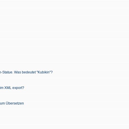
n-Statue. Was bedeutet "Kubikin"?
 im XML export?
 zum Übersetzen