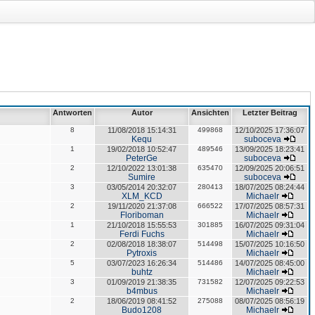
Antworten
Autor
Ansichten
Letzter Beitrag
8
11/08/2018 15:14:31
499868
12/10/2025 17:36:07
Kequ
suboceva
1
19/02/2018 10:52:47
489546
13/09/2025 18:23:41
PeterGe
suboceva
2
12/10/2022 13:01:38
635470
12/09/2025 20:06:51
Sumire
suboceva
3
03/05/2014 20:32:07
280413
18/07/2025 08:24:44
XLM_KCD
Michaelr
2
19/11/2020 21:37:08
666522
17/07/2025 08:57:31
Floriboman
Michaelr
1
21/10/2018 15:55:53
301885
16/07/2025 09:31:04
Ferdi Fuchs
Michaelr
2
02/08/2018 18:38:07
514498
15/07/2025 10:16:50
Pytroxis
Michaelr
5
03/07/2023 16:26:34
514486
14/07/2025 08:45:00
buhtz
Michaelr
3
01/09/2019 21:38:35
731582
12/07/2025 09:22:53
b4mbus
Michaelr
2
18/06/2019 08:41:52
275088
08/07/2025 08:56:19
Budo1208
Michaelr