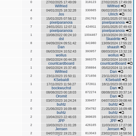
0
27/02/2025 17:49:09
318123
27/02/2025 17:49:09
Wilfried
Wilfried
4
04/01/2025 18:32:28
330665
06/02/2025 07:56:50
Jos
Ulrich
0
15/01/2025 07:56:12
291763
15/01/2025 07:56:12
pixelparanoia
pixelparanoia
7
24/01/2021 12:07:11
424911
15/01/2025 07:49:43
pixelparanoia
pixelparanoia
1
10/08/2022 00:24:10
1004467
13/10/2024 09:30:02
dst
Skaidrite
8
04/09/2024 09:51:42
341980
13/09/2024 17:55:22
Dan
shaash
2
06/03/2024 10:52:43
393957
08/03/2024 13:32:19
wollus
wollus
2
09/02/2024 00:44:28
366375
10/02/2024 10:09:17
countcardboard
countcardboard
1
04/02/2024 15:37:45
358894
05/02/2024 11:14:40
Wilfried
Dan
2
23/11/2023 15:50:11
371656
23/11/2023 19:41:00
KSebaldt
KSebaldt
1
17/11/2023 11:56:27
372811
18/11/2023 05:03:10
bockwuchst
Dan
1
08/08/2023 00:18:03
872274
08/08/2023 20:37:14
Oromit
Dan
2
03/07/2023 16:24:24
339457
04/07/2023 09:08:44
buhtz
buhtz
0
21/06/2023 16:09:48
354782
21/06/2023 16:09:48
buhtz
buhtz
2
10/04/2023 22:46:03
369635
14/04/2023 05:39:14
JPP
JPP
2
10/03/2023 21:01:28
426165
11/03/2023 17:27:08
Jensen
Jensen
2
04/07/2022 19:21:29
813043
23/02/2023 16:58:56