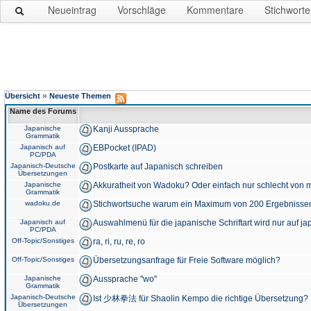
Neueintrag
Vorschläge
Kommentare
Stichworte
»
Übersicht
Neueste Themen
Name des Forums
Japanische
Kanji Aussprache
Grammatik
Japanisch auf
EBPocket (IPAD)
PC/PDA
Japanisch-Deutsche
Postkarte auf Japanisch schreiben
Übersetzungen
Japanische
Akkuratheit von Wadoku? Oder einfach nur schlecht von m
Grammatik
wadoku.de
Stichwortsuche warum ein Maximum von 200 Ergebnisse
Japanisch auf
Auswahlmenü für die japanische Schriftart wird nur auf j
PC/PDA
Off-Topic/Sonstiges
ra, ri, ru, re, ro
Off-Topic/Sonstiges
Übersetzungsanfrage für Freie Software möglich?
Japanische
Aussprache "wo"
Grammatik
Japanisch-Deutsche
Ist 少林拳法 für Shaolin Kempo die richtige Übersetzung?
Übersetzungen