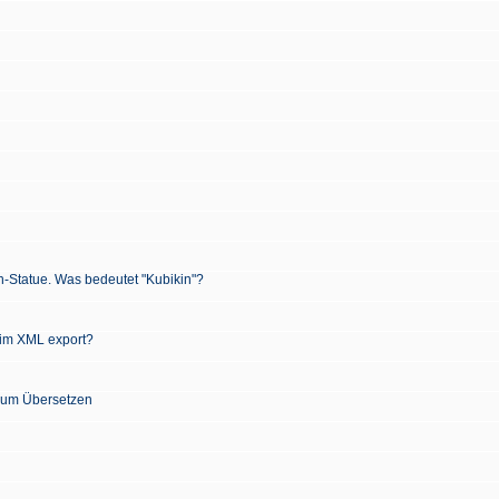
n-Statue. Was bedeutet "Kubikin"?
 im XML export?
 zum Übersetzen