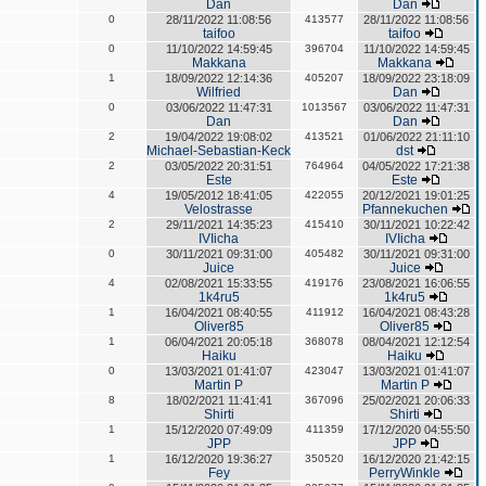
Dan
Dan
0
28/11/2022 11:08:56
413577
28/11/2022 11:08:56
taifoo
taifoo
0
11/10/2022 14:59:45
396704
11/10/2022 14:59:45
Makkana
Makkana
1
18/09/2022 12:14:36
405207
18/09/2022 23:18:09
Wilfried
Dan
0
03/06/2022 11:47:31
1013567
03/06/2022 11:47:31
Dan
Dan
2
19/04/2022 19:08:02
413521
01/06/2022 21:11:10
Michael-Sebastian-Keck
dst
2
03/05/2022 20:31:51
764964
04/05/2022 17:21:38
Este
Este
4
19/05/2012 18:41:05
422055
20/12/2021 19:01:25
Velostrasse
Pfannekuchen
2
29/11/2021 14:35:23
415410
30/11/2021 10:22:42
IVIicha
IVIicha
0
30/11/2021 09:31:00
405482
30/11/2021 09:31:00
Juice
Juice
4
02/08/2021 15:33:55
419176
23/08/2021 16:06:55
1k4ru5
1k4ru5
1
16/04/2021 08:40:55
411912
16/04/2021 08:43:28
Oliver85
Oliver85
1
06/04/2021 20:05:18
368078
08/04/2021 12:12:54
Haiku
Haiku
0
13/03/2021 01:41:07
423047
13/03/2021 01:41:07
Martin P
Martin P
8
18/02/2021 11:41:41
367096
25/02/2021 20:06:33
Shirti
Shirti
1
15/12/2020 07:49:09
411359
17/12/2020 04:55:50
JPP
JPP
1
16/12/2020 19:36:27
350520
16/12/2020 21:42:15
Fey
PerryWinkle