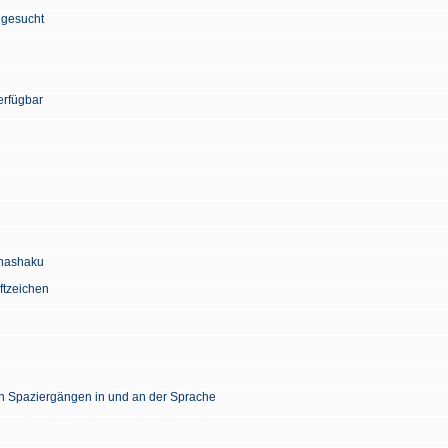
 gesucht
erfügbar
Chashaku
ftzeichen
en Spaziergängen in und an der Sprache