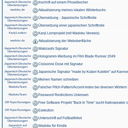
Japanisch-Deutsche
Inschrift auf einem Pinselbecher
Übersetzungen
wadoku.de
Aktualisierung meines lokalen Wörterbuchs
Japanisch-Deutsche
Übersetzung - Japanische Schriftrolle
Übersetzungen
Japanisch-Deutsche
Übersetzung einer japanischen Schriftrolle
Übersetzungen
Kanji-Lexikon
Kanji Lernprojekt (mit Wadoku Verweis)
wadoku.de
Aktualisierung der Weboberfläche
Japanisch-Deutsche
Wakizashi Signatur
Übersetzungen
Japanisch-Deutsche
Hologramm-Werbung im Film Blade Runner 2049
Übersetzungen
Japanisch-Deutsche
Cloisonne Dose mit Signatur
Übersetzungen
Japanisch-Deutsche
Japanische Signatur "made by Kutani Kubikin" auf Kanno
Übersetzungen
Japanisch-Deutsche
Meinen Namen schreiben
Übersetzungen
WadokuTeam
Falscher Pitch-Pattern/Accent-Index bei diversen Wörtern
WadokuTeam
Password Restrictions Unknown
Off-Topic/Sonstiges
Free Software Projekt "Back In Time" sucht Nativspeaker
Off-Topic/Sonstiges
Exekution
Japanisch-Deutsche
Unterschrift auf Fußballtrikot
Übersetzungen
Japanisch auf
Wadoku für Kindle