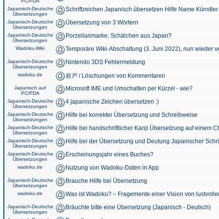
PC/PDA
Japanisch-Deutsche
Schriftzeichen Japanisch übersetzen Hilfe Name Künstler
Übersetzungen
Japanisch-Deutsche
Übersetzung von 3 Wörtern
Übersetzungen
Japanisch-Deutsche
Porzellanmarke, Schälchen aus Japan?
Übersetzungen
Wadoku-Wiki
Temporäre Wiki-Abschaltung (3. Juni 2022), nun wieder v
Japanisch-Deutsche
Nintendo 3DS Fehlermeldung
Übersetzungen
wadoku.de
岩戸 / Löschungen von Kommentaren
Japanisch auf
Microsoft IME und Umschalten per Kürzel - wie?
PC/PDA
Japanisch-Deutsche
4 japanische Zeichen übersetzen :)
Übersetzungen
Japanisch-Deutsche
Hilfe bei korrekter Übersetzung und Schreibweise
Übersetzungen
Japanisch-Deutsche
Hilfe bei handschriftlicher Kanji Übersetzung auf einem 
Übersetzungen
Japanisch-Deutsche
Hilfe bei der Übersetzung und Deutung Japanischer Schri
Übersetzungen
Japanisch-Deutsche
Erscheinungsjahr eines Buches?
Übersetzungen
wadoku.de
Nutzung von Wadoku-Daten in App
Japanisch-Deutsche
Brauche Hilfe bei Übersetzung
Übersetzungen
wadoku.de
Was ist Wadoku? – Fragemente einer Vision von lustvoll
Japanisch-Deutsche
Bräuchte bitte eine Übersetzung (Japanisch - Deutsch)
Übersetzungen