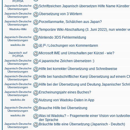
PC/PDA
Japanisch-Deutsche
Schriftzeichen Japanisch übersetzen Hilfe Name Künstler
Übersetzungen
Japanisch-Deutsche
Übersetzung von 3 Wörtern
Übersetzungen
Japanisch-Deutsche
Porzellanmarke, Schälchen aus Japan?
Übersetzungen
Wadoku-Wiki
Temporäre Wiki-Abschaltung (3. Juni 2022), nun wieder v
Japanisch-Deutsche
Nintendo 3DS Fehlermeldung
Übersetzungen
wadoku.de
岩戸 / Löschungen von Kommentaren
Japanisch auf
Microsoft IME und Umschalten per Kürzel - wie?
PC/PDA
Japanisch-Deutsche
4 japanische Zeichen übersetzen :)
Übersetzungen
Japanisch-Deutsche
Hilfe bei korrekter Übersetzung und Schreibweise
Übersetzungen
Japanisch-Deutsche
Hilfe bei handschriftlicher Kanji Übersetzung auf einem 
Übersetzungen
Japanisch-Deutsche
Hilfe bei der Übersetzung und Deutung Japanischer Schri
Übersetzungen
Japanisch-Deutsche
Erscheinungsjahr eines Buches?
Übersetzungen
wadoku.de
Nutzung von Wadoku-Daten in App
Japanisch-Deutsche
Brauche Hilfe bei Übersetzung
Übersetzungen
wadoku.de
Was ist Wadoku? – Fragemente einer Vision von lustvoll
der Sprache
Japanisch-Deutsche
Bräuchte bitte eine Übersetzung (Japanisch - Deutsch)
Übersetzungen