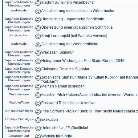
Japanisch-Deutsche
Inschrift auf einem Pinselbecher
Übersetzungen
wadoku.de
Aktualisierung meines lokalen Wörterbuchs
Japanisch-Deutsche
Übersetzung - Japanische Schriftrolle
Übersetzungen
Japanisch-Deutsche
Übersetzung einer japanischen Schriftrolle
Übersetzungen
Kanji-Lexikon
Kanji Lernprojekt (mit Wadoku Verweis)
wadoku.de
Aktualisierung der Weboberfläche
Japanisch-Deutsche
Wakizashi Signatur
Übersetzungen
Japanisch-Deutsche
Hologramm-Werbung im Film Blade Runner 2049
Übersetzungen
Japanisch-Deutsche
Cloisonne Dose mit Signatur
Übersetzungen
Japanisch-Deutsche
Japanische Signatur "made by Kutani Kubikin" auf Kanno
Übersetzungen
"Kubikin"?
Japanisch-Deutsche
Meinen Namen schreiben
Übersetzungen
WadokuTeam
Falscher Pitch-Pattern/Accent-Index bei diversen Wörtern
WadokuTeam
Password Restrictions Unknown
Off-Topic/Sonstiges
Free Software Projekt "Back In Time" sucht Nativspeaker
Off-Topic/Sonstiges
Exekution
Japanisch-Deutsche
Unterschrift auf Fußballtrikot
Übersetzungen
Japanisch auf
Wadoku für Kindle