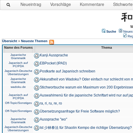
Neueintrag
Vorschläge
Kommentare
Stichworte
W
Suche
Neues
Reg
»
Übersicht
Neueste Themen
Name des Forums
Thema
Japanische
Kanji Aussprache
Grammatik
Japanisch auf
EBPocket (IPAD)
PC/PDA
Japanisch-Deutsche
Postkarte auf Japanisch schreiben
Übersetzungen
Japanische
Akkuratheit von Wadoku? Oder einfach nur schlecht von m
Grammatik
wadoku.de
Stichwortsuche warum ein Maximum von 200 Ergebnisse
Japanisch auf
Auswahlmenü für die japanische Schriftart wird nur auf j
PC/PDA
Off-Topic/Sonstiges
ra, ri, ru, re, ro
Off-Topic/Sonstiges
Übersetzungsanfrage für Freie Software möglich?
Japanische
Aussprache "wo"
Grammatik
Japanisch-Deutsche
Ist 少林拳法 für Shaolin Kempo die richtige Übersetzung?
Übersetzungen