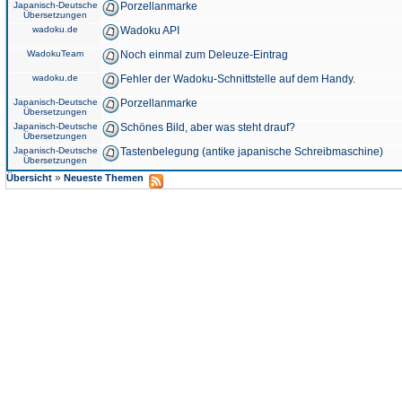
Japanisch-Deutsche
Porzellanmarke
Übersetzungen
wadoku.de
Wadoku API
WadokuTeam
Noch einmal zum Deleuze-Eintrag
wadoku.de
Fehler der Wadoku-Schnittstelle auf dem Handy.
Japanisch-Deutsche
Porzellanmarke
Übersetzungen
Japanisch-Deutsche
Schönes Bild, aber was steht drauf?
Übersetzungen
Japanisch-Deutsche
Tastenbelegung (antike japanische Schreibmaschine)
Übersetzungen
»
Übersicht
Neueste Themen