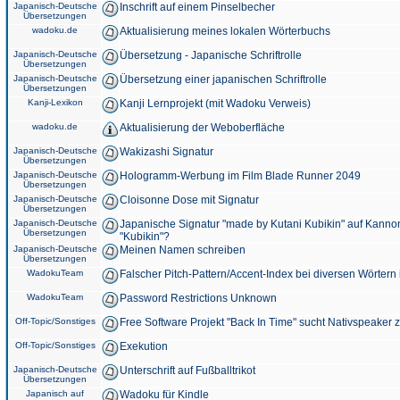
Japanisch-Deutsche
Inschrift auf einem Pinselbecher
Übersetzungen
wadoku.de
Aktualisierung meines lokalen Wörterbuchs
Japanisch-Deutsche
Übersetzung - Japanische Schriftrolle
Übersetzungen
Japanisch-Deutsche
Übersetzung einer japanischen Schriftrolle
Übersetzungen
Kanji-Lexikon
Kanji Lernprojekt (mit Wadoku Verweis)
wadoku.de
Aktualisierung der Weboberfläche
Japanisch-Deutsche
Wakizashi Signatur
Übersetzungen
Japanisch-Deutsche
Hologramm-Werbung im Film Blade Runner 2049
Übersetzungen
Japanisch-Deutsche
Cloisonne Dose mit Signatur
Übersetzungen
Japanisch-Deutsche
Japanische Signatur "made by Kutani Kubikin" auf Kanno
Übersetzungen
"Kubikin"?
Japanisch-Deutsche
Meinen Namen schreiben
Übersetzungen
WadokuTeam
Falscher Pitch-Pattern/Accent-Index bei diversen Wörtern
WadokuTeam
Password Restrictions Unknown
Off-Topic/Sonstiges
Free Software Projekt "Back In Time" sucht Nativspeaker
Off-Topic/Sonstiges
Exekution
Japanisch-Deutsche
Unterschrift auf Fußballtrikot
Übersetzungen
Japanisch auf
Wadoku für Kindle