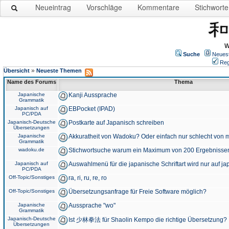
Neueintrag
Vorschläge
Kommentare
Stichworte
W
Suche
Neues
Reg
»
Übersicht
Neueste Themen
Name des Forums
Thema
Japanische
Kanji Aussprache
Grammatik
Japanisch auf
EBPocket (IPAD)
PC/PDA
Japanisch-Deutsche
Postkarte auf Japanisch schreiben
Übersetzungen
Japanische
Akkuratheit von Wadoku? Oder einfach nur schlecht von m
Grammatik
wadoku.de
Stichwortsuche warum ein Maximum von 200 Ergebnisse
Japanisch auf
Auswahlmenü für die japanische Schriftart wird nur auf j
PC/PDA
Off-Topic/Sonstiges
ra, ri, ru, re, ro
Off-Topic/Sonstiges
Übersetzungsanfrage für Freie Software möglich?
Japanische
Aussprache "wo"
Grammatik
Japanisch-Deutsche
Ist 少林拳法 für Shaolin Kempo die richtige Übersetzung?
Übersetzungen