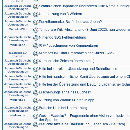
PC/PDA
Japanisch-Deutsche
Schriftzeichen Japanisch übersetzen Hilfe Name Künstler
Übersetzungen
Japanisch-Deutsche
Übersetzung von 3 Wörtern
Übersetzungen
Japanisch-Deutsche
Porzellanmarke, Schälchen aus Japan?
Übersetzungen
Wadoku-Wiki
Temporäre Wiki-Abschaltung (3. Juni 2022), nun wieder v
Japanisch-Deutsche
Nintendo 3DS Fehlermeldung
Übersetzungen
wadoku.de
岩戸 / Löschungen von Kommentaren
Japanisch auf
Microsoft IME und Umschalten per Kürzel - wie?
PC/PDA
Japanisch-Deutsche
4 japanische Zeichen übersetzen :)
Übersetzungen
Japanisch-Deutsche
Hilfe bei korrekter Übersetzung und Schreibweise
Übersetzungen
Japanisch-Deutsche
Hilfe bei handschriftlicher Kanji Übersetzung auf einem 
Übersetzungen
Japanisch-Deutsche
Hilfe bei der Übersetzung und Deutung Japanischer Schri
Übersetzungen
Japanisch-Deutsche
Erscheinungsjahr eines Buches?
Übersetzungen
wadoku.de
Nutzung von Wadoku-Daten in App
Japanisch-Deutsche
Brauche Hilfe bei Übersetzung
Übersetzungen
wadoku.de
Was ist Wadoku? – Fragemente einer Vision von lustvoll
der Sprache
Japanisch-Deutsche
Bräuchte bitte eine Übersetzung (Japanisch - Deutsch)
Übersetzungen