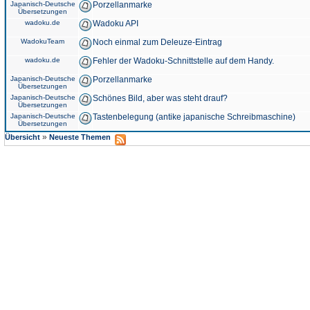
Japanisch-Deutsche
Porzellanmarke
Übersetzungen
wadoku.de
Wadoku API
WadokuTeam
Noch einmal zum Deleuze-Eintrag
wadoku.de
Fehler der Wadoku-Schnittstelle auf dem Handy.
Japanisch-Deutsche
Porzellanmarke
Übersetzungen
Japanisch-Deutsche
Schönes Bild, aber was steht drauf?
Übersetzungen
Japanisch-Deutsche
Tastenbelegung (antike japanische Schreibmaschine)
Übersetzungen
»
Übersicht
Neueste Themen