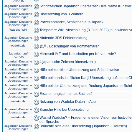
PC/PDA
Japanisch-Deutsche
Schriftzeichen Japanisch übersetzen Hilfe Name Künstler
Übersetzungen
Japanisch-Deutsche
Übersetzung von 3 Wörtern
Übersetzungen
Japanisch-Deutsche
Porzellanmarke, Schälchen aus Japan?
Übersetzungen
Wadoku-Wiki
Temporäre Wiki-Abschaltung (3. Juni 2022), nun wieder v
Japanisch-Deutsche
Nintendo 3DS Fehlermeldung
Übersetzungen
wadoku.de
岩戸 / Löschungen von Kommentaren
Japanisch auf
Microsoft IME und Umschalten per Kürzel - wie?
PC/PDA
Japanisch-Deutsche
4 japanische Zeichen übersetzen :)
Übersetzungen
Japanisch-Deutsche
Hilfe bei korrekter Übersetzung und Schreibweise
Übersetzungen
Japanisch-Deutsche
Hilfe bei handschriftlicher Kanji Übersetzung auf einem 
Übersetzungen
Japanisch-Deutsche
Hilfe bei der Übersetzung und Deutung Japanischer Schri
Übersetzungen
Japanisch-Deutsche
Erscheinungsjahr eines Buches?
Übersetzungen
wadoku.de
Nutzung von Wadoku-Daten in App
Japanisch-Deutsche
Brauche Hilfe bei Übersetzung
Übersetzungen
wadoku.de
Was ist Wadoku? – Fragemente einer Vision von lustvoll
der Sprache
Japanisch-Deutsche
Bräuchte bitte eine Übersetzung (Japanisch - Deutsch)
Übersetzungen