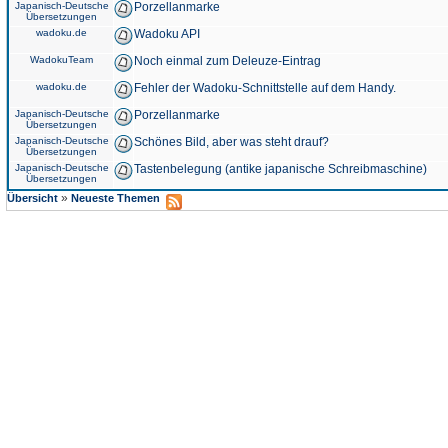
Japanisch-Deutsche
Porzellanmarke
Übersetzungen
wadoku.de
Wadoku API
WadokuTeam
Noch einmal zum Deleuze-Eintrag
wadoku.de
Fehler der Wadoku-Schnittstelle auf dem Handy.
Japanisch-Deutsche
Porzellanmarke
Übersetzungen
Japanisch-Deutsche
Schönes Bild, aber was steht drauf?
Übersetzungen
Japanisch-Deutsche
Tastenbelegung (antike japanische Schreibmaschine)
Übersetzungen
»
Übersicht
Neueste Themen