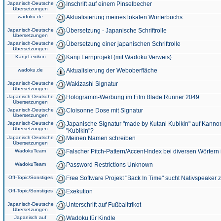
Japanisch-Deutsche
Inschrift auf einem Pinselbecher
Übersetzungen
wadoku.de
Aktualisierung meines lokalen Wörterbuchs
Japanisch-Deutsche
Übersetzung - Japanische Schriftrolle
Übersetzungen
Japanisch-Deutsche
Übersetzung einer japanischen Schriftrolle
Übersetzungen
Kanji-Lexikon
Kanji Lernprojekt (mit Wadoku Verweis)
wadoku.de
Aktualisierung der Weboberfläche
Japanisch-Deutsche
Wakizashi Signatur
Übersetzungen
Japanisch-Deutsche
Hologramm-Werbung im Film Blade Runner 2049
Übersetzungen
Japanisch-Deutsche
Cloisonne Dose mit Signatur
Übersetzungen
Japanisch-Deutsche
Japanische Signatur "made by Kutani Kubikin" auf Kanno
Übersetzungen
"Kubikin"?
Japanisch-Deutsche
Meinen Namen schreiben
Übersetzungen
WadokuTeam
Falscher Pitch-Pattern/Accent-Index bei diversen Wörtern
WadokuTeam
Password Restrictions Unknown
Off-Topic/Sonstiges
Free Software Projekt "Back In Time" sucht Nativspeaker
Off-Topic/Sonstiges
Exekution
Japanisch-Deutsche
Unterschrift auf Fußballtrikot
Übersetzungen
Japanisch auf
Wadoku für Kindle