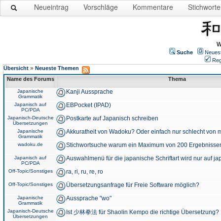
Neueintrag
Vorschläge
Kommentare
Stichworte
W
Suche
Neues
Reg
»
Übersicht
Neueste Themen
Name des Forums
Thema
Japanische
Kanji Aussprache
Grammatik
Japanisch auf
EBPocket (IPAD)
PC/PDA
Japanisch-Deutsche
Postkarte auf Japanisch schreiben
Übersetzungen
Japanische
Akkuratheit von Wadoku? Oder einfach nur schlecht von m
Grammatik
wadoku.de
Stichwortsuche warum ein Maximum von 200 Ergebnisse
Japanisch auf
Auswahlmenü für die japanische Schriftart wird nur auf j
PC/PDA
Off-Topic/Sonstiges
ra, ri, ru, re, ro
Off-Topic/Sonstiges
Übersetzungsanfrage für Freie Software möglich?
Japanische
Aussprache "wo"
Grammatik
Japanisch-Deutsche
Ist 少林拳法 für Shaolin Kempo die richtige Übersetzung?
Übersetzungen