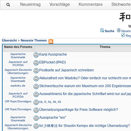
Neueintrag
Vorschläge
Kommentare
Stichworte
W
Suche
Neues
Reg
»
Übersicht
Neueste Themen
Name des Forums
Thema
Japanische
Kanji Aussprache
Grammatik
Japanisch auf
EBPocket (IPAD)
PC/PDA
Japanisch-Deutsche
Postkarte auf Japanisch schreiben
Übersetzungen
Japanische
Akkuratheit von Wadoku? Oder einfach nur schlecht von m
Grammatik
wadoku.de
Stichwortsuche warum ein Maximum von 200 Ergebnisse
Japanisch auf
Auswahlmenü für die japanische Schriftart wird nur auf j
PC/PDA
Off-Topic/Sonstiges
ra, ri, ru, re, ro
Off-Topic/Sonstiges
Übersetzungsanfrage für Freie Software möglich?
Japanische
Aussprache "wo"
Grammatik
Japanisch-Deutsche
Ist 少林拳法 für Shaolin Kempo die richtige Übersetzung?
Übersetzungen