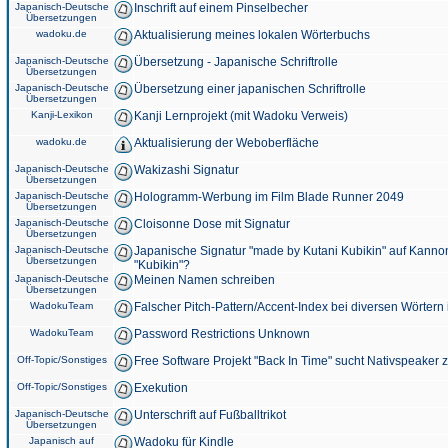
Japanisch-Deutsche
Inschrift auf einem Pinselbecher
Übersetzungen
wadoku.de
Aktualisierung meines lokalen Wörterbuchs
Japanisch-Deutsche
Übersetzung - Japanische Schriftrolle
Übersetzungen
Japanisch-Deutsche
Übersetzung einer japanischen Schriftrolle
Übersetzungen
Kanji-Lexikon
Kanji Lernprojekt (mit Wadoku Verweis)
wadoku.de
Aktualisierung der Weboberfläche
Japanisch-Deutsche
Wakizashi Signatur
Übersetzungen
Japanisch-Deutsche
Hologramm-Werbung im Film Blade Runner 2049
Übersetzungen
Japanisch-Deutsche
Cloisonne Dose mit Signatur
Übersetzungen
Japanisch-Deutsche
Japanische Signatur "made by Kutani Kubikin" auf Kanno
Übersetzungen
"Kubikin"?
Japanisch-Deutsche
Meinen Namen schreiben
Übersetzungen
WadokuTeam
Falscher Pitch-Pattern/Accent-Index bei diversen Wörtern
WadokuTeam
Password Restrictions Unknown
Off-Topic/Sonstiges
Free Software Projekt "Back In Time" sucht Nativspeaker
Off-Topic/Sonstiges
Exekution
Japanisch-Deutsche
Unterschrift auf Fußballtrikot
Übersetzungen
Japanisch auf
Wadoku für Kindle