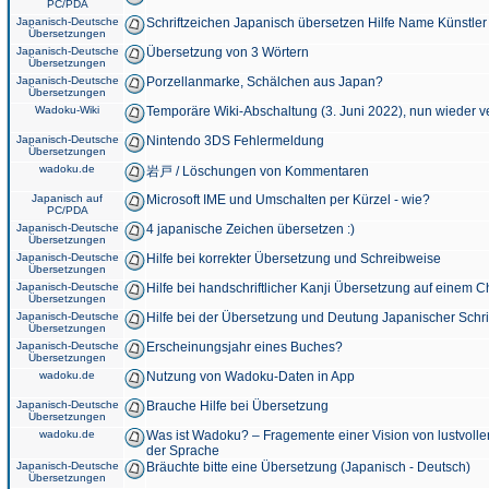
PC/PDA
Japanisch-Deutsche
Schriftzeichen Japanisch übersetzen Hilfe Name Künstler
Übersetzungen
Japanisch-Deutsche
Übersetzung von 3 Wörtern
Übersetzungen
Japanisch-Deutsche
Porzellanmarke, Schälchen aus Japan?
Übersetzungen
Wadoku-Wiki
Temporäre Wiki-Abschaltung (3. Juni 2022), nun wieder v
Japanisch-Deutsche
Nintendo 3DS Fehlermeldung
Übersetzungen
wadoku.de
岩戸 / Löschungen von Kommentaren
Japanisch auf
Microsoft IME und Umschalten per Kürzel - wie?
PC/PDA
Japanisch-Deutsche
4 japanische Zeichen übersetzen :)
Übersetzungen
Japanisch-Deutsche
Hilfe bei korrekter Übersetzung und Schreibweise
Übersetzungen
Japanisch-Deutsche
Hilfe bei handschriftlicher Kanji Übersetzung auf einem 
Übersetzungen
Japanisch-Deutsche
Hilfe bei der Übersetzung und Deutung Japanischer Schri
Übersetzungen
Japanisch-Deutsche
Erscheinungsjahr eines Buches?
Übersetzungen
wadoku.de
Nutzung von Wadoku-Daten in App
Japanisch-Deutsche
Brauche Hilfe bei Übersetzung
Übersetzungen
wadoku.de
Was ist Wadoku? – Fragemente einer Vision von lustvoll
der Sprache
Japanisch-Deutsche
Bräuchte bitte eine Übersetzung (Japanisch - Deutsch)
Übersetzungen