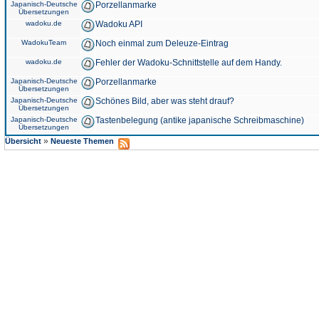
Japanisch-Deutsche
Porzellanmarke
Übersetzungen
wadoku.de
Wadoku API
WadokuTeam
Noch einmal zum Deleuze-Eintrag
wadoku.de
Fehler der Wadoku-Schnittstelle auf dem Handy.
Japanisch-Deutsche
Porzellanmarke
Übersetzungen
Japanisch-Deutsche
Schönes Bild, aber was steht drauf?
Übersetzungen
Japanisch-Deutsche
Tastenbelegung (antike japanische Schreibmaschine)
Übersetzungen
»
Übersicht
Neueste Themen