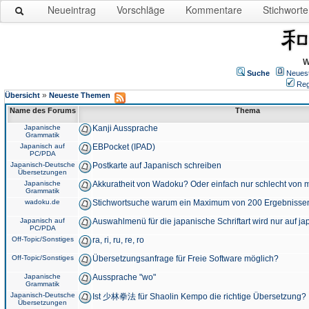
Neueintrag
Vorschläge
Kommentare
Stichworte
W
Suche
Neues
Reg
»
Übersicht
Neueste Themen
Name des Forums
Thema
Japanische
Kanji Aussprache
Grammatik
Japanisch auf
EBPocket (IPAD)
PC/PDA
Japanisch-Deutsche
Postkarte auf Japanisch schreiben
Übersetzungen
Japanische
Akkuratheit von Wadoku? Oder einfach nur schlecht von m
Grammatik
wadoku.de
Stichwortsuche warum ein Maximum von 200 Ergebnisse
Japanisch auf
Auswahlmenü für die japanische Schriftart wird nur auf j
PC/PDA
Off-Topic/Sonstiges
ra, ri, ru, re, ro
Off-Topic/Sonstiges
Übersetzungsanfrage für Freie Software möglich?
Japanische
Aussprache "wo"
Grammatik
Japanisch-Deutsche
Ist 少林拳法 für Shaolin Kempo die richtige Übersetzung?
Übersetzungen