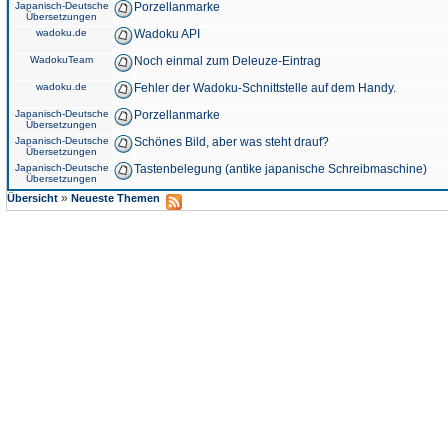
Japanisch-Deutsche
Porzellanmarke
Übersetzungen
wadoku.de
Wadoku API
WadokuTeam
Noch einmal zum Deleuze-Eintrag
wadoku.de
Fehler der Wadoku-Schnittstelle auf dem Handy.
Japanisch-Deutsche
Porzellanmarke
Übersetzungen
Japanisch-Deutsche
Schönes Bild, aber was steht drauf?
Übersetzungen
Japanisch-Deutsche
Tastenbelegung (antike japanische Schreibmaschine)
Übersetzungen
»
Übersicht
Neueste Themen