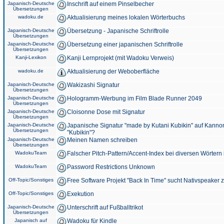
Japanisch-Deutsche
Inschrift auf einem Pinselbecher
Übersetzungen
wadoku.de
Aktualisierung meines lokalen Wörterbuchs
Japanisch-Deutsche
Übersetzung - Japanische Schriftrolle
Übersetzungen
Japanisch-Deutsche
Übersetzung einer japanischen Schriftrolle
Übersetzungen
Kanji-Lexikon
Kanji Lernprojekt (mit Wadoku Verweis)
wadoku.de
Aktualisierung der Weboberfläche
Japanisch-Deutsche
Wakizashi Signatur
Übersetzungen
Japanisch-Deutsche
Hologramm-Werbung im Film Blade Runner 2049
Übersetzungen
Japanisch-Deutsche
Cloisonne Dose mit Signatur
Übersetzungen
Japanisch-Deutsche
Japanische Signatur "made by Kutani Kubikin" auf Kanno
Übersetzungen
"Kubikin"?
Japanisch-Deutsche
Meinen Namen schreiben
Übersetzungen
WadokuTeam
Falscher Pitch-Pattern/Accent-Index bei diversen Wörtern
WadokuTeam
Password Restrictions Unknown
Off-Topic/Sonstiges
Free Software Projekt "Back In Time" sucht Nativspeaker
Off-Topic/Sonstiges
Exekution
Japanisch-Deutsche
Unterschrift auf Fußballtrikot
Übersetzungen
Japanisch auf
Wadoku für Kindle