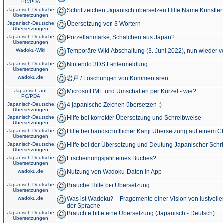
PC/PDA
Japanisch-Deutsche
Schriftzeichen Japanisch übersetzen Hilfe Name Künstler
Übersetzungen
Japanisch-Deutsche
Übersetzung von 3 Wörtern
Übersetzungen
Japanisch-Deutsche
Porzellanmarke, Schälchen aus Japan?
Übersetzungen
Wadoku-Wiki
Temporäre Wiki-Abschaltung (3. Juni 2022), nun wieder v
Japanisch-Deutsche
Nintendo 3DS Fehlermeldung
Übersetzungen
wadoku.de
岩戸 / Löschungen von Kommentaren
Japanisch auf
Microsoft IME und Umschalten per Kürzel - wie?
PC/PDA
Japanisch-Deutsche
4 japanische Zeichen übersetzen :)
Übersetzungen
Japanisch-Deutsche
Hilfe bei korrekter Übersetzung und Schreibweise
Übersetzungen
Japanisch-Deutsche
Hilfe bei handschriftlicher Kanji Übersetzung auf einem 
Übersetzungen
Japanisch-Deutsche
Hilfe bei der Übersetzung und Deutung Japanischer Schri
Übersetzungen
Japanisch-Deutsche
Erscheinungsjahr eines Buches?
Übersetzungen
wadoku.de
Nutzung von Wadoku-Daten in App
Japanisch-Deutsche
Brauche Hilfe bei Übersetzung
Übersetzungen
wadoku.de
Was ist Wadoku? – Fragemente einer Vision von lustvoll
der Sprache
Japanisch-Deutsche
Bräuchte bitte eine Übersetzung (Japanisch - Deutsch)
Übersetzungen