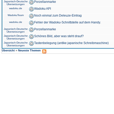
Japanisch-Deutsche
Porzellanmarke
Übersetzungen
wadoku.de
Wadoku API
WadokuTeam
Noch einmal zum Deleuze-Eintrag
wadoku.de
Fehler der Wadoku-Schnittstelle auf dem Handy.
Japanisch-Deutsche
Porzellanmarke
Übersetzungen
Japanisch-Deutsche
Schönes Bild, aber was steht drauf?
Übersetzungen
Japanisch-Deutsche
Tastenbelegung (antike japanische Schreibmaschine)
Übersetzungen
»
Übersicht
Neueste Themen