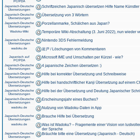
PC/PDA
Japanisch-Deutsche
Schriftzeichen Japanisch übersetzen Hilfe Name Künstler
Übersetzungen
Japanisch-Deutsche
Übersetzung von 3 Wörtern
Übersetzungen
Japanisch-Deutsche
Porzellanmarke, Schälchen aus Japan?
Übersetzungen
Wadoku-Wiki
Temporäre Wiki-Abschaltung (3. Juni 2022), nun wieder v
Japanisch-Deutsche
Nintendo 3DS Fehlermeldung
Übersetzungen
wadoku.de
岩戸 / Löschungen von Kommentaren
Japanisch auf
Microsoft IME und Umschalten per Kürzel - wie?
PC/PDA
Japanisch-Deutsche
4 japanische Zeichen übersetzen :)
Übersetzungen
Japanisch-Deutsche
Hilfe bei korrekter Übersetzung und Schreibweise
Übersetzungen
Japanisch-Deutsche
Hilfe bei handschriftlicher Kanji Übersetzung auf einem 
Übersetzungen
Japanisch-Deutsche
Hilfe bei der Übersetzung und Deutung Japanischer Schri
Übersetzungen
Japanisch-Deutsche
Erscheinungsjahr eines Buches?
Übersetzungen
wadoku.de
Nutzung von Wadoku-Daten in App
Japanisch-Deutsche
Brauche Hilfe bei Übersetzung
Übersetzungen
wadoku.de
Was ist Wadoku? – Fragemente einer Vision von lustvoll
der Sprache
Japanisch-Deutsche
Bräuchte bitte eine Übersetzung (Japanisch - Deutsch)
Übersetzungen