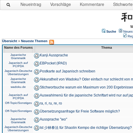
Neueintrag
Vorschläge
Kommentare
Stichworte
W
Suche
Neues
Reg
»
Übersicht
Neueste Themen
Name des Forums
Thema
Japanische
Kanji Aussprache
Grammatik
Japanisch auf
EBPocket (IPAD)
PC/PDA
Japanisch-Deutsche
Postkarte auf Japanisch schreiben
Übersetzungen
Japanische
Akkuratheit von Wadoku? Oder einfach nur schlecht von m
Grammatik
wadoku.de
Stichwortsuche warum ein Maximum von 200 Ergebnisse
Japanisch auf
Auswahlmenü für die japanische Schriftart wird nur auf j
PC/PDA
Off-Topic/Sonstiges
ra, ri, ru, re, ro
Off-Topic/Sonstiges
Übersetzungsanfrage für Freie Software möglich?
Japanische
Aussprache "wo"
Grammatik
Japanisch-Deutsche
Ist 少林拳法 für Shaolin Kempo die richtige Übersetzung?
Übersetzungen