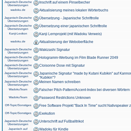
Japanisch-Deutsche
Inschrift auf einem Pinselbecher
Übersetzungen
wadoku.de
Aktualisierung meines lokalen Wörterbuchs
Japanisch-Deutsche
Übersetzung - Japanische Schriftrolle
Übersetzungen
Japanisch-Deutsche
Übersetzung einer japanischen Schriftrolle
Übersetzungen
Kanji-Lexikon
Kanji Lernprojekt (mit Wadoku Verweis)
wadoku.de
Aktualisierung der Weboberfläche
Japanisch-Deutsche
Wakizashi Signatur
Übersetzungen
Japanisch-Deutsche
Hologramm-Werbung im Film Blade Runner 2049
Übersetzungen
Japanisch-Deutsche
Cloisonne Dose mit Signatur
Übersetzungen
Japanisch-Deutsche
Japanische Signatur "made by Kutani Kubikin" auf Kanno
Übersetzungen
"Kubikin"?
Japanisch-Deutsche
Meinen Namen schreiben
Übersetzungen
WadokuTeam
Falscher Pitch-Pattern/Accent-Index bei diversen Wörtern
WadokuTeam
Password Restrictions Unknown
Off-Topic/Sonstiges
Free Software Projekt "Back In Time" sucht Nativspeaker
Off-Topic/Sonstiges
Exekution
Japanisch-Deutsche
Unterschrift auf Fußballtrikot
Übersetzungen
Japanisch auf
Wadoku für Kindle