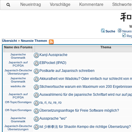
Neueintrag
Vorschläge
Kommentare
Stichworte
W
Suche
Neues
Reg
»
Übersicht
Neueste Themen
Name des Forums
Thema
Japanische
Kanji Aussprache
Grammatik
Japanisch auf
EBPocket (IPAD)
PC/PDA
Japanisch-Deutsche
Postkarte auf Japanisch schreiben
Übersetzungen
Japanische
Akkuratheit von Wadoku? Oder einfach nur schlecht von m
Grammatik
wadoku.de
Stichwortsuche warum ein Maximum von 200 Ergebnisse
Japanisch auf
Auswahlmenü für die japanische Schriftart wird nur auf j
PC/PDA
Off-Topic/Sonstiges
ra, ri, ru, re, ro
Off-Topic/Sonstiges
Übersetzungsanfrage für Freie Software möglich?
Japanische
Aussprache "wo"
Grammatik
Japanisch-Deutsche
Ist 少林拳法 für Shaolin Kempo die richtige Übersetzung?
Übersetzungen