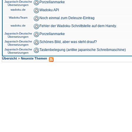
Japanisch-Deutsche
Porzellanmarke
Übersetzungen
wadoku.de
Wadoku API
WadokuTeam
Noch einmal zum Deleuze-Eintrag
wadoku.de
Fehler der Wadoku-Schnittstelle auf dem Handy.
Japanisch-Deutsche
Porzellanmarke
Übersetzungen
Japanisch-Deutsche
Schönes Bild, aber was steht drauf?
Übersetzungen
Japanisch-Deutsche
Tastenbelegung (antike japanische Schreibmaschine)
Übersetzungen
»
Übersicht
Neueste Themen