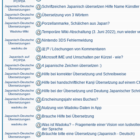
PC/PDA
Japanisch-Deutsche
Schriftzeichen Japanisch übersetzen Hilfe Name Künstler
Übersetzungen
Japanisch-Deutsche
Übersetzung von 3 Wörtern
Übersetzungen
Japanisch-Deutsche
Porzellanmarke, Schälchen aus Japan?
Übersetzungen
Wadoku-Wiki
Temporäre Wiki-Abschaltung (3. Juni 2022), nun wieder v
Japanisch-Deutsche
Nintendo 3DS Fehlermeldung
Übersetzungen
wadoku.de
岩戸 / Löschungen von Kommentaren
Japanisch auf
Microsoft IME und Umschalten per Kürzel - wie?
PC/PDA
Japanisch-Deutsche
4 japanische Zeichen übersetzen :)
Übersetzungen
Japanisch-Deutsche
Hilfe bei korrekter Übersetzung und Schreibweise
Übersetzungen
Japanisch-Deutsche
Hilfe bei handschriftlicher Kanji Übersetzung auf einem 
Übersetzungen
Japanisch-Deutsche
Hilfe bei der Übersetzung und Deutung Japanischer Schri
Übersetzungen
Japanisch-Deutsche
Erscheinungsjahr eines Buches?
Übersetzungen
wadoku.de
Nutzung von Wadoku-Daten in App
Japanisch-Deutsche
Brauche Hilfe bei Übersetzung
Übersetzungen
wadoku.de
Was ist Wadoku? – Fragemente einer Vision von lustvoll
der Sprache
Japanisch-Deutsche
Bräuchte bitte eine Übersetzung (Japanisch - Deutsch)
Übersetzungen