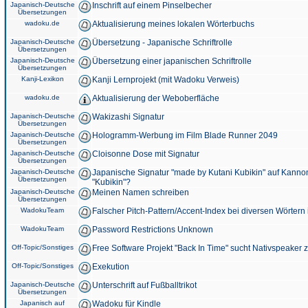
Japanisch-Deutsche
Inschrift auf einem Pinselbecher
Übersetzungen
wadoku.de
Aktualisierung meines lokalen Wörterbuchs
Japanisch-Deutsche
Übersetzung - Japanische Schriftrolle
Übersetzungen
Japanisch-Deutsche
Übersetzung einer japanischen Schriftrolle
Übersetzungen
Kanji-Lexikon
Kanji Lernprojekt (mit Wadoku Verweis)
wadoku.de
Aktualisierung der Weboberfläche
Japanisch-Deutsche
Wakizashi Signatur
Übersetzungen
Japanisch-Deutsche
Hologramm-Werbung im Film Blade Runner 2049
Übersetzungen
Japanisch-Deutsche
Cloisonne Dose mit Signatur
Übersetzungen
Japanisch-Deutsche
Japanische Signatur "made by Kutani Kubikin" auf Kanno
Übersetzungen
"Kubikin"?
Japanisch-Deutsche
Meinen Namen schreiben
Übersetzungen
WadokuTeam
Falscher Pitch-Pattern/Accent-Index bei diversen Wörtern
WadokuTeam
Password Restrictions Unknown
Off-Topic/Sonstiges
Free Software Projekt "Back In Time" sucht Nativspeaker
Off-Topic/Sonstiges
Exekution
Japanisch-Deutsche
Unterschrift auf Fußballtrikot
Übersetzungen
Japanisch auf
Wadoku für Kindle