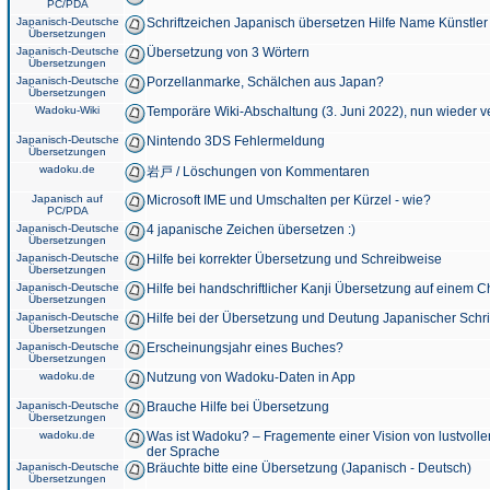
PC/PDA
Japanisch-Deutsche
Schriftzeichen Japanisch übersetzen Hilfe Name Künstler
Übersetzungen
Japanisch-Deutsche
Übersetzung von 3 Wörtern
Übersetzungen
Japanisch-Deutsche
Porzellanmarke, Schälchen aus Japan?
Übersetzungen
Wadoku-Wiki
Temporäre Wiki-Abschaltung (3. Juni 2022), nun wieder v
Japanisch-Deutsche
Nintendo 3DS Fehlermeldung
Übersetzungen
wadoku.de
岩戸 / Löschungen von Kommentaren
Japanisch auf
Microsoft IME und Umschalten per Kürzel - wie?
PC/PDA
Japanisch-Deutsche
4 japanische Zeichen übersetzen :)
Übersetzungen
Japanisch-Deutsche
Hilfe bei korrekter Übersetzung und Schreibweise
Übersetzungen
Japanisch-Deutsche
Hilfe bei handschriftlicher Kanji Übersetzung auf einem 
Übersetzungen
Japanisch-Deutsche
Hilfe bei der Übersetzung und Deutung Japanischer Schri
Übersetzungen
Japanisch-Deutsche
Erscheinungsjahr eines Buches?
Übersetzungen
wadoku.de
Nutzung von Wadoku-Daten in App
Japanisch-Deutsche
Brauche Hilfe bei Übersetzung
Übersetzungen
wadoku.de
Was ist Wadoku? – Fragemente einer Vision von lustvoll
der Sprache
Japanisch-Deutsche
Bräuchte bitte eine Übersetzung (Japanisch - Deutsch)
Übersetzungen