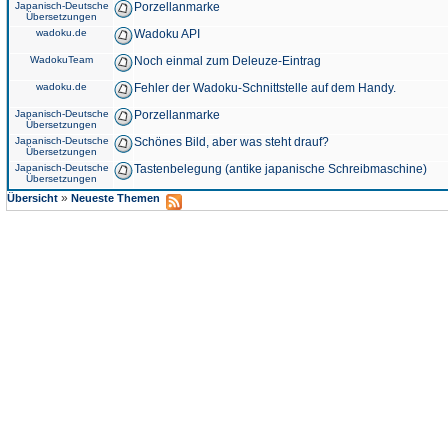
Japanisch-Deutsche
Porzellanmarke
Übersetzungen
wadoku.de
Wadoku API
WadokuTeam
Noch einmal zum Deleuze-Eintrag
wadoku.de
Fehler der Wadoku-Schnittstelle auf dem Handy.
Japanisch-Deutsche
Porzellanmarke
Übersetzungen
Japanisch-Deutsche
Schönes Bild, aber was steht drauf?
Übersetzungen
Japanisch-Deutsche
Tastenbelegung (antike japanische Schreibmaschine)
Übersetzungen
»
Übersicht
Neueste Themen