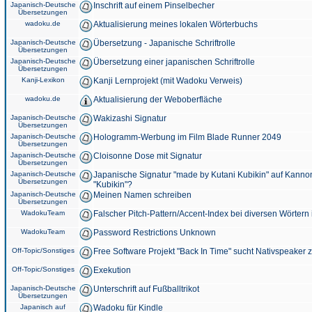
Japanisch-Deutsche
Inschrift auf einem Pinselbecher
Übersetzungen
wadoku.de
Aktualisierung meines lokalen Wörterbuchs
Japanisch-Deutsche
Übersetzung - Japanische Schriftrolle
Übersetzungen
Japanisch-Deutsche
Übersetzung einer japanischen Schriftrolle
Übersetzungen
Kanji-Lexikon
Kanji Lernprojekt (mit Wadoku Verweis)
wadoku.de
Aktualisierung der Weboberfläche
Japanisch-Deutsche
Wakizashi Signatur
Übersetzungen
Japanisch-Deutsche
Hologramm-Werbung im Film Blade Runner 2049
Übersetzungen
Japanisch-Deutsche
Cloisonne Dose mit Signatur
Übersetzungen
Japanisch-Deutsche
Japanische Signatur "made by Kutani Kubikin" auf Kanno
Übersetzungen
"Kubikin"?
Japanisch-Deutsche
Meinen Namen schreiben
Übersetzungen
WadokuTeam
Falscher Pitch-Pattern/Accent-Index bei diversen Wörtern
WadokuTeam
Password Restrictions Unknown
Off-Topic/Sonstiges
Free Software Projekt "Back In Time" sucht Nativspeaker
Off-Topic/Sonstiges
Exekution
Japanisch-Deutsche
Unterschrift auf Fußballtrikot
Übersetzungen
Japanisch auf
Wadoku für Kindle