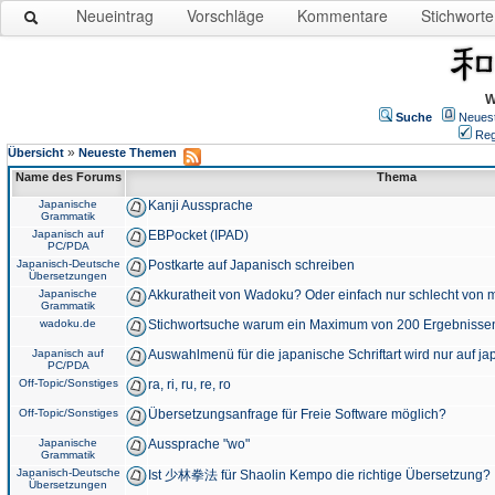
Neueintrag
Vorschläge
Kommentare
Stichworte
W
Suche
Neues
Reg
»
Übersicht
Neueste Themen
Name des Forums
Thema
Japanische
Kanji Aussprache
Grammatik
Japanisch auf
EBPocket (IPAD)
PC/PDA
Japanisch-Deutsche
Postkarte auf Japanisch schreiben
Übersetzungen
Japanische
Akkuratheit von Wadoku? Oder einfach nur schlecht von m
Grammatik
wadoku.de
Stichwortsuche warum ein Maximum von 200 Ergebnisse
Japanisch auf
Auswahlmenü für die japanische Schriftart wird nur auf j
PC/PDA
Off-Topic/Sonstiges
ra, ri, ru, re, ro
Off-Topic/Sonstiges
Übersetzungsanfrage für Freie Software möglich?
Japanische
Aussprache "wo"
Grammatik
Japanisch-Deutsche
Ist 少林拳法 für Shaolin Kempo die richtige Übersetzung?
Übersetzungen