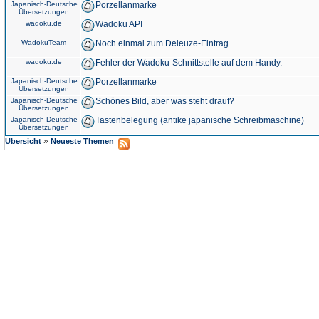
Japanisch-Deutsche
Porzellanmarke
Übersetzungen
wadoku.de
Wadoku API
WadokuTeam
Noch einmal zum Deleuze-Eintrag
wadoku.de
Fehler der Wadoku-Schnittstelle auf dem Handy.
Japanisch-Deutsche
Porzellanmarke
Übersetzungen
Japanisch-Deutsche
Schönes Bild, aber was steht drauf?
Übersetzungen
Japanisch-Deutsche
Tastenbelegung (antike japanische Schreibmaschine)
Übersetzungen
»
Übersicht
Neueste Themen