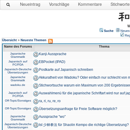
Neueintrag
Vorschläge
Kommentare
Stichworte
W
Suche
Neues
Reg
»
Übersicht
Neueste Themen
Name des Forums
Thema
Japanische
Kanji Aussprache
Grammatik
Japanisch auf
EBPocket (IPAD)
PC/PDA
Japanisch-Deutsche
Postkarte auf Japanisch schreiben
Übersetzungen
Japanische
Akkuratheit von Wadoku? Oder einfach nur schlecht von m
Grammatik
wadoku.de
Stichwortsuche warum ein Maximum von 200 Ergebnisse
Japanisch auf
Auswahlmenü für die japanische Schriftart wird nur auf j
PC/PDA
Off-Topic/Sonstiges
ra, ri, ru, re, ro
Off-Topic/Sonstiges
Übersetzungsanfrage für Freie Software möglich?
Japanische
Aussprache "wo"
Grammatik
Japanisch-Deutsche
Ist 少林拳法 für Shaolin Kempo die richtige Übersetzung?
Übersetzungen