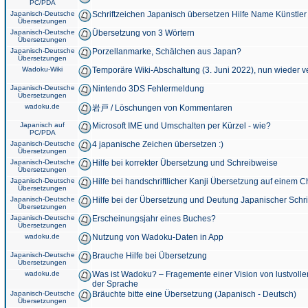
PC/PDA
Japanisch-Deutsche
Schriftzeichen Japanisch übersetzen Hilfe Name Künstler
Übersetzungen
Japanisch-Deutsche
Übersetzung von 3 Wörtern
Übersetzungen
Japanisch-Deutsche
Porzellanmarke, Schälchen aus Japan?
Übersetzungen
Wadoku-Wiki
Temporäre Wiki-Abschaltung (3. Juni 2022), nun wieder v
Japanisch-Deutsche
Nintendo 3DS Fehlermeldung
Übersetzungen
wadoku.de
岩戸 / Löschungen von Kommentaren
Japanisch auf
Microsoft IME und Umschalten per Kürzel - wie?
PC/PDA
Japanisch-Deutsche
4 japanische Zeichen übersetzen :)
Übersetzungen
Japanisch-Deutsche
Hilfe bei korrekter Übersetzung und Schreibweise
Übersetzungen
Japanisch-Deutsche
Hilfe bei handschriftlicher Kanji Übersetzung auf einem 
Übersetzungen
Japanisch-Deutsche
Hilfe bei der Übersetzung und Deutung Japanischer Schri
Übersetzungen
Japanisch-Deutsche
Erscheinungsjahr eines Buches?
Übersetzungen
wadoku.de
Nutzung von Wadoku-Daten in App
Japanisch-Deutsche
Brauche Hilfe bei Übersetzung
Übersetzungen
wadoku.de
Was ist Wadoku? – Fragemente einer Vision von lustvoll
der Sprache
Japanisch-Deutsche
Bräuchte bitte eine Übersetzung (Japanisch - Deutsch)
Übersetzungen