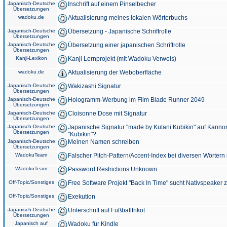
Japanisch-Deutsche
Inschrift auf einem Pinselbecher
Übersetzungen
wadoku.de
Aktualisierung meines lokalen Wörterbuchs
Japanisch-Deutsche
Übersetzung - Japanische Schriftrolle
Übersetzungen
Japanisch-Deutsche
Übersetzung einer japanischen Schriftrolle
Übersetzungen
Kanji-Lexikon
Kanji Lernprojekt (mit Wadoku Verweis)
wadoku.de
Aktualisierung der Weboberfläche
Japanisch-Deutsche
Wakizashi Signatur
Übersetzungen
Japanisch-Deutsche
Hologramm-Werbung im Film Blade Runner 2049
Übersetzungen
Japanisch-Deutsche
Cloisonne Dose mit Signatur
Übersetzungen
Japanisch-Deutsche
Japanische Signatur "made by Kutani Kubikin" auf Kanno
Übersetzungen
"Kubikin"?
Japanisch-Deutsche
Meinen Namen schreiben
Übersetzungen
WadokuTeam
Falscher Pitch-Pattern/Accent-Index bei diversen Wörtern
WadokuTeam
Password Restrictions Unknown
Off-Topic/Sonstiges
Free Software Projekt "Back In Time" sucht Nativspeaker
Off-Topic/Sonstiges
Exekution
Japanisch-Deutsche
Unterschrift auf Fußballtrikot
Übersetzungen
Japanisch auf
Wadoku für Kindle