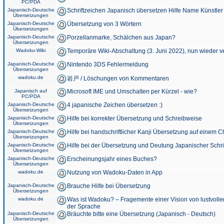
PC/PDA
Japanisch-Deutsche
Schriftzeichen Japanisch übersetzen Hilfe Name Künstler
Übersetzungen
Japanisch-Deutsche
Übersetzung von 3 Wörtern
Übersetzungen
Japanisch-Deutsche
Porzellanmarke, Schälchen aus Japan?
Übersetzungen
Wadoku-Wiki
Temporäre Wiki-Abschaltung (3. Juni 2022), nun wieder v
Japanisch-Deutsche
Nintendo 3DS Fehlermeldung
Übersetzungen
wadoku.de
岩戸 / Löschungen von Kommentaren
Japanisch auf
Microsoft IME und Umschalten per Kürzel - wie?
PC/PDA
Japanisch-Deutsche
4 japanische Zeichen übersetzen :)
Übersetzungen
Japanisch-Deutsche
Hilfe bei korrekter Übersetzung und Schreibweise
Übersetzungen
Japanisch-Deutsche
Hilfe bei handschriftlicher Kanji Übersetzung auf einem 
Übersetzungen
Japanisch-Deutsche
Hilfe bei der Übersetzung und Deutung Japanischer Schri
Übersetzungen
Japanisch-Deutsche
Erscheinungsjahr eines Buches?
Übersetzungen
wadoku.de
Nutzung von Wadoku-Daten in App
Japanisch-Deutsche
Brauche Hilfe bei Übersetzung
Übersetzungen
wadoku.de
Was ist Wadoku? – Fragemente einer Vision von lustvoll
der Sprache
Japanisch-Deutsche
Bräuchte bitte eine Übersetzung (Japanisch - Deutsch)
Übersetzungen