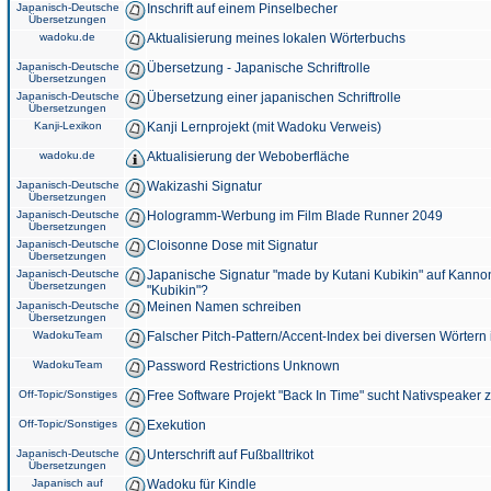
Japanisch-Deutsche
Inschrift auf einem Pinselbecher
Übersetzungen
wadoku.de
Aktualisierung meines lokalen Wörterbuchs
Japanisch-Deutsche
Übersetzung - Japanische Schriftrolle
Übersetzungen
Japanisch-Deutsche
Übersetzung einer japanischen Schriftrolle
Übersetzungen
Kanji-Lexikon
Kanji Lernprojekt (mit Wadoku Verweis)
wadoku.de
Aktualisierung der Weboberfläche
Japanisch-Deutsche
Wakizashi Signatur
Übersetzungen
Japanisch-Deutsche
Hologramm-Werbung im Film Blade Runner 2049
Übersetzungen
Japanisch-Deutsche
Cloisonne Dose mit Signatur
Übersetzungen
Japanisch-Deutsche
Japanische Signatur "made by Kutani Kubikin" auf Kanno
Übersetzungen
"Kubikin"?
Japanisch-Deutsche
Meinen Namen schreiben
Übersetzungen
WadokuTeam
Falscher Pitch-Pattern/Accent-Index bei diversen Wörtern
WadokuTeam
Password Restrictions Unknown
Off-Topic/Sonstiges
Free Software Projekt "Back In Time" sucht Nativspeaker
Off-Topic/Sonstiges
Exekution
Japanisch-Deutsche
Unterschrift auf Fußballtrikot
Übersetzungen
Japanisch auf
Wadoku für Kindle