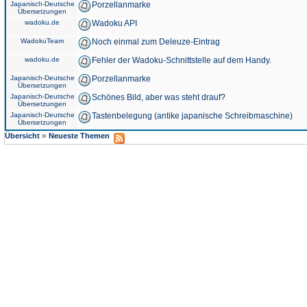
Japanisch-Deutsche
Porzellanmarke
Übersetzungen
wadoku.de
Wadoku API
WadokuTeam
Noch einmal zum Deleuze-Eintrag
wadoku.de
Fehler der Wadoku-Schnittstelle auf dem Handy.
Japanisch-Deutsche
Porzellanmarke
Übersetzungen
Japanisch-Deutsche
Schönes Bild, aber was steht drauf?
Übersetzungen
Japanisch-Deutsche
Tastenbelegung (antike japanische Schreibmaschine)
Übersetzungen
»
Übersicht
Neueste Themen