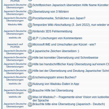
PC/PDA
Japanisch-Deutsche
Schriftzeichen Japanisch übersetzen Hilfe Name Künstler
Übersetzungen
Japanisch-Deutsche
Übersetzung von 3 Wörtern
Übersetzungen
Japanisch-Deutsche
Porzellanmarke, Schälchen aus Japan?
Übersetzungen
Wadoku-Wiki
Temporäre Wiki-Abschaltung (3. Juni 2022), nun wieder v
Japanisch-Deutsche
Nintendo 3DS Fehlermeldung
Übersetzungen
wadoku.de
岩戸 / Löschungen von Kommentaren
Japanisch auf
Microsoft IME und Umschalten per Kürzel - wie?
PC/PDA
Japanisch-Deutsche
4 japanische Zeichen übersetzen :)
Übersetzungen
Japanisch-Deutsche
Hilfe bei korrekter Übersetzung und Schreibweise
Übersetzungen
Japanisch-Deutsche
Hilfe bei handschriftlicher Kanji Übersetzung auf einem 
Übersetzungen
Japanisch-Deutsche
Hilfe bei der Übersetzung und Deutung Japanischer Schri
Übersetzungen
Japanisch-Deutsche
Erscheinungsjahr eines Buches?
Übersetzungen
wadoku.de
Nutzung von Wadoku-Daten in App
Japanisch-Deutsche
Brauche Hilfe bei Übersetzung
Übersetzungen
wadoku.de
Was ist Wadoku? – Fragemente einer Vision von lustvoll
der Sprache
Japanisch-Deutsche
Bräuchte bitte eine Übersetzung (Japanisch - Deutsch)
Übersetzungen