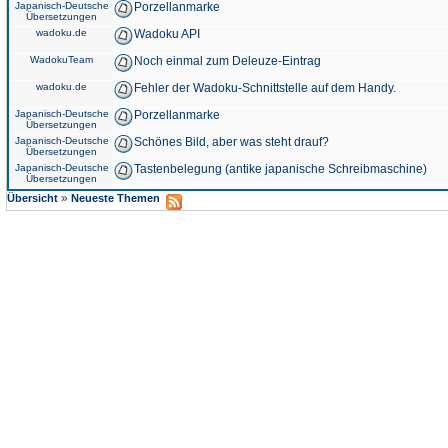
Japanisch-Deutsche
Porzellanmarke
Übersetzungen
wadoku.de
Wadoku API
WadokuTeam
Noch einmal zum Deleuze-Eintrag
wadoku.de
Fehler der Wadoku-Schnittstelle auf dem Handy.
Japanisch-Deutsche
Porzellanmarke
Übersetzungen
Japanisch-Deutsche
Schönes Bild, aber was steht drauf?
Übersetzungen
Japanisch-Deutsche
Tastenbelegung (antike japanische Schreibmaschine)
Übersetzungen
»
Übersicht
Neueste Themen