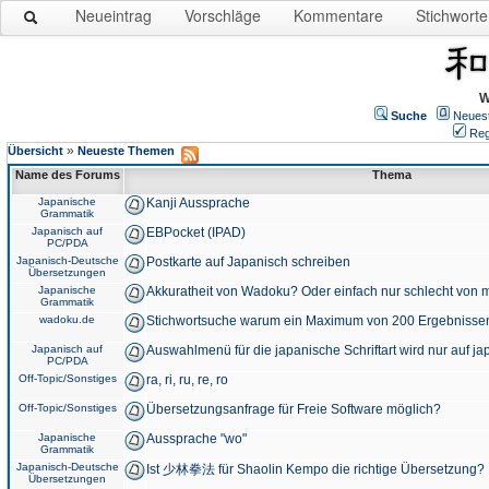
Neueintrag
Vorschläge
Kommentare
Stichworte
W
Suche
Neues
Reg
»
Übersicht
Neueste Themen
Name des Forums
Thema
Japanische
Kanji Aussprache
Grammatik
Japanisch auf
EBPocket (IPAD)
PC/PDA
Japanisch-Deutsche
Postkarte auf Japanisch schreiben
Übersetzungen
Japanische
Akkuratheit von Wadoku? Oder einfach nur schlecht von m
Grammatik
wadoku.de
Stichwortsuche warum ein Maximum von 200 Ergebnisse
Japanisch auf
Auswahlmenü für die japanische Schriftart wird nur auf j
PC/PDA
Off-Topic/Sonstiges
ra, ri, ru, re, ro
Off-Topic/Sonstiges
Übersetzungsanfrage für Freie Software möglich?
Japanische
Aussprache "wo"
Grammatik
Japanisch-Deutsche
Ist 少林拳法 für Shaolin Kempo die richtige Übersetzung?
Übersetzungen