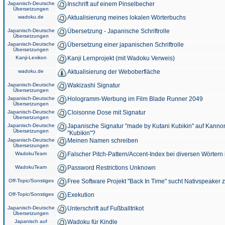
Japanisch-Deutsche
Inschrift auf einem Pinselbecher
Übersetzungen
wadoku.de
Aktualisierung meines lokalen Wörterbuchs
Japanisch-Deutsche
Übersetzung - Japanische Schriftrolle
Übersetzungen
Japanisch-Deutsche
Übersetzung einer japanischen Schriftrolle
Übersetzungen
Kanji-Lexikon
Kanji Lernprojekt (mit Wadoku Verweis)
wadoku.de
Aktualisierung der Weboberfläche
Japanisch-Deutsche
Wakizashi Signatur
Übersetzungen
Japanisch-Deutsche
Hologramm-Werbung im Film Blade Runner 2049
Übersetzungen
Japanisch-Deutsche
Cloisonne Dose mit Signatur
Übersetzungen
Japanisch-Deutsche
Japanische Signatur "made by Kutani Kubikin" auf Kanno
Übersetzungen
"Kubikin"?
Japanisch-Deutsche
Meinen Namen schreiben
Übersetzungen
WadokuTeam
Falscher Pitch-Pattern/Accent-Index bei diversen Wörtern
WadokuTeam
Password Restrictions Unknown
Off-Topic/Sonstiges
Free Software Projekt "Back In Time" sucht Nativspeaker
Off-Topic/Sonstiges
Exekution
Japanisch-Deutsche
Unterschrift auf Fußballtrikot
Übersetzungen
Japanisch auf
Wadoku für Kindle