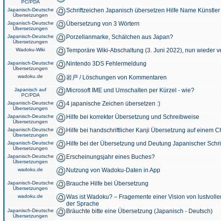
PC/PDA
Japanisch-Deutsche
Schriftzeichen Japanisch übersetzen Hilfe Name Künstler
Übersetzungen
Japanisch-Deutsche
Übersetzung von 3 Wörtern
Übersetzungen
Japanisch-Deutsche
Porzellanmarke, Schälchen aus Japan?
Übersetzungen
Wadoku-Wiki
Temporäre Wiki-Abschaltung (3. Juni 2022), nun wieder v
Japanisch-Deutsche
Nintendo 3DS Fehlermeldung
Übersetzungen
wadoku.de
岩戸 / Löschungen von Kommentaren
Japanisch auf
Microsoft IME und Umschalten per Kürzel - wie?
PC/PDA
Japanisch-Deutsche
4 japanische Zeichen übersetzen :)
Übersetzungen
Japanisch-Deutsche
Hilfe bei korrekter Übersetzung und Schreibweise
Übersetzungen
Japanisch-Deutsche
Hilfe bei handschriftlicher Kanji Übersetzung auf einem 
Übersetzungen
Japanisch-Deutsche
Hilfe bei der Übersetzung und Deutung Japanischer Schri
Übersetzungen
Japanisch-Deutsche
Erscheinungsjahr eines Buches?
Übersetzungen
wadoku.de
Nutzung von Wadoku-Daten in App
Japanisch-Deutsche
Brauche Hilfe bei Übersetzung
Übersetzungen
wadoku.de
Was ist Wadoku? – Fragemente einer Vision von lustvoll
der Sprache
Japanisch-Deutsche
Bräuchte bitte eine Übersetzung (Japanisch - Deutsch)
Übersetzungen