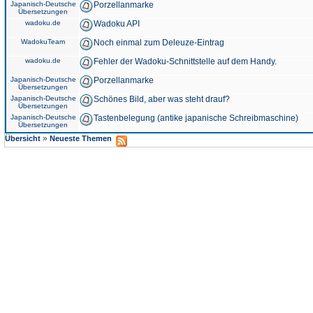
Japanisch-Deutsche
Porzellanmarke
Übersetzungen
wadoku.de
Wadoku API
WadokuTeam
Noch einmal zum Deleuze-Eintrag
wadoku.de
Fehler der Wadoku-Schnittstelle auf dem Handy.
Japanisch-Deutsche
Porzellanmarke
Übersetzungen
Japanisch-Deutsche
Schönes Bild, aber was steht drauf?
Übersetzungen
Japanisch-Deutsche
Tastenbelegung (antike japanische Schreibmaschine)
Übersetzungen
»
Übersicht
Neueste Themen