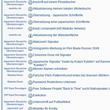
Japanisch-Deutsche
Inschrift auf einem Pinselbecher
Übersetzungen
wadoku.de
Aktualisierung meines lokalen Wörterbuchs
Japanisch-Deutsche
Übersetzung - Japanische Schriftrolle
Übersetzungen
Japanisch-Deutsche
Übersetzung einer japanischen Schriftrolle
Übersetzungen
Kanji-Lexikon
Kanji Lernprojekt (mit Wadoku Verweis)
wadoku.de
Aktualisierung der Weboberfläche
Japanisch-Deutsche
Wakizashi Signatur
Übersetzungen
Japanisch-Deutsche
Hologramm-Werbung im Film Blade Runner 2049
Übersetzungen
Japanisch-Deutsche
Cloisonne Dose mit Signatur
Übersetzungen
Japanisch-Deutsche
Japanische Signatur "made by Kutani Kubikin" auf Kanno
Übersetzungen
"Kubikin"?
Japanisch-Deutsche
Meinen Namen schreiben
Übersetzungen
WadokuTeam
Falscher Pitch-Pattern/Accent-Index bei diversen Wörtern
WadokuTeam
Password Restrictions Unknown
Off-Topic/Sonstiges
Free Software Projekt "Back In Time" sucht Nativspeaker
Off-Topic/Sonstiges
Exekution
Japanisch-Deutsche
Unterschrift auf Fußballtrikot
Übersetzungen
Japanisch auf
Wadoku für Kindle