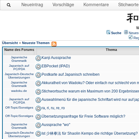
Neueintrag
Vorschläge
Kommentare
Stichworte
W
Suche
Neues
Reg
»
Übersicht
Neueste Themen
Name des Forums
Thema
Japanische
Kanji Aussprache
Grammatik
Japanisch auf
EBPocket (IPAD)
PC/PDA
Japanisch-Deutsche
Postkarte auf Japanisch schreiben
Übersetzungen
Japanische
Akkuratheit von Wadoku? Oder einfach nur schlecht von m
Grammatik
wadoku.de
Stichwortsuche warum ein Maximum von 200 Ergebnisse
Japanisch auf
Auswahlmenü für die japanische Schriftart wird nur auf j
PC/PDA
Off-Topic/Sonstiges
ra, ri, ru, re, ro
Off-Topic/Sonstiges
Übersetzungsanfrage für Freie Software möglich?
Japanische
Aussprache "wo"
Grammatik
Japanisch-Deutsche
Ist 少林拳法 für Shaolin Kempo die richtige Übersetzung?
Übersetzungen