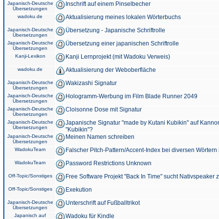
Japanisch-Deutsche
Inschrift auf einem Pinselbecher
Übersetzungen
wadoku.de
Aktualisierung meines lokalen Wörterbuchs
Japanisch-Deutsche
Übersetzung - Japanische Schriftrolle
Übersetzungen
Japanisch-Deutsche
Übersetzung einer japanischen Schriftrolle
Übersetzungen
Kanji-Lexikon
Kanji Lernprojekt (mit Wadoku Verweis)
wadoku.de
Aktualisierung der Weboberfläche
Japanisch-Deutsche
Wakizashi Signatur
Übersetzungen
Japanisch-Deutsche
Hologramm-Werbung im Film Blade Runner 2049
Übersetzungen
Japanisch-Deutsche
Cloisonne Dose mit Signatur
Übersetzungen
Japanisch-Deutsche
Japanische Signatur "made by Kutani Kubikin" auf Kanno
Übersetzungen
"Kubikin"?
Japanisch-Deutsche
Meinen Namen schreiben
Übersetzungen
WadokuTeam
Falscher Pitch-Pattern/Accent-Index bei diversen Wörtern
WadokuTeam
Password Restrictions Unknown
Off-Topic/Sonstiges
Free Software Projekt "Back In Time" sucht Nativspeaker
Off-Topic/Sonstiges
Exekution
Japanisch-Deutsche
Unterschrift auf Fußballtrikot
Übersetzungen
Japanisch auf
Wadoku für Kindle