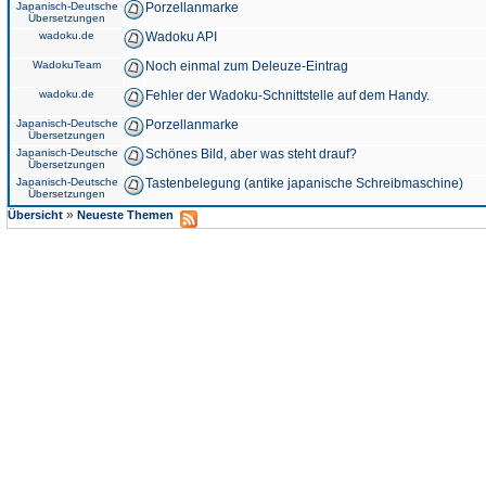
Japanisch-Deutsche
Porzellanmarke
Übersetzungen
wadoku.de
Wadoku API
WadokuTeam
Noch einmal zum Deleuze-Eintrag
wadoku.de
Fehler der Wadoku-Schnittstelle auf dem Handy.
Japanisch-Deutsche
Porzellanmarke
Übersetzungen
Japanisch-Deutsche
Schönes Bild, aber was steht drauf?
Übersetzungen
Japanisch-Deutsche
Tastenbelegung (antike japanische Schreibmaschine)
Übersetzungen
»
Übersicht
Neueste Themen