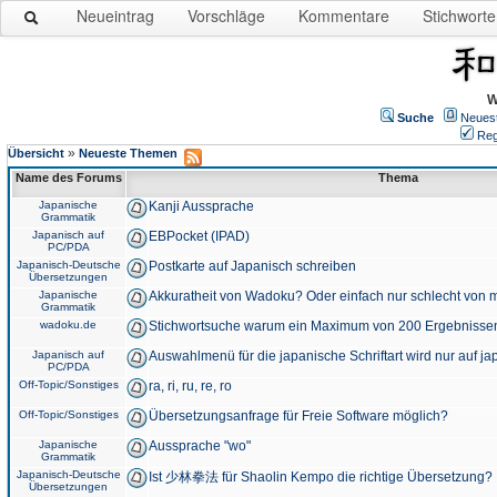
Neueintrag
Vorschläge
Kommentare
Stichworte
W
Suche
Neues
Reg
»
Übersicht
Neueste Themen
Name des Forums
Thema
Japanische
Kanji Aussprache
Grammatik
Japanisch auf
EBPocket (IPAD)
PC/PDA
Japanisch-Deutsche
Postkarte auf Japanisch schreiben
Übersetzungen
Japanische
Akkuratheit von Wadoku? Oder einfach nur schlecht von m
Grammatik
wadoku.de
Stichwortsuche warum ein Maximum von 200 Ergebnisse
Japanisch auf
Auswahlmenü für die japanische Schriftart wird nur auf j
PC/PDA
Off-Topic/Sonstiges
ra, ri, ru, re, ro
Off-Topic/Sonstiges
Übersetzungsanfrage für Freie Software möglich?
Japanische
Aussprache "wo"
Grammatik
Japanisch-Deutsche
Ist 少林拳法 für Shaolin Kempo die richtige Übersetzung?
Übersetzungen