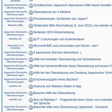
PC/PDA
Japanisch-Deutsche
Schriftzeichen Japanisch übersetzen Hilfe Name Künstler
Übersetzungen
Japanisch-Deutsche
Übersetzung von 3 Wörtern
Übersetzungen
Japanisch-Deutsche
Porzellanmarke, Schälchen aus Japan?
Übersetzungen
Wadoku-Wiki
Temporäre Wiki-Abschaltung (3. Juni 2022), nun wieder v
Japanisch-Deutsche
Nintendo 3DS Fehlermeldung
Übersetzungen
wadoku.de
岩戸 / Löschungen von Kommentaren
Japanisch auf
Microsoft IME und Umschalten per Kürzel - wie?
PC/PDA
Japanisch-Deutsche
4 japanische Zeichen übersetzen :)
Übersetzungen
Japanisch-Deutsche
Hilfe bei korrekter Übersetzung und Schreibweise
Übersetzungen
Japanisch-Deutsche
Hilfe bei handschriftlicher Kanji Übersetzung auf einem 
Übersetzungen
Japanisch-Deutsche
Hilfe bei der Übersetzung und Deutung Japanischer Schri
Übersetzungen
Japanisch-Deutsche
Erscheinungsjahr eines Buches?
Übersetzungen
wadoku.de
Nutzung von Wadoku-Daten in App
Japanisch-Deutsche
Brauche Hilfe bei Übersetzung
Übersetzungen
wadoku.de
Was ist Wadoku? – Fragemente einer Vision von lustvoll
der Sprache
Japanisch-Deutsche
Bräuchte bitte eine Übersetzung (Japanisch - Deutsch)
Übersetzungen