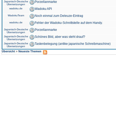
Japanisch-Deutsche
Porzellanmarke
Übersetzungen
wadoku.de
Wadoku API
WadokuTeam
Noch einmal zum Deleuze-Eintrag
wadoku.de
Fehler der Wadoku-Schnittstelle auf dem Handy.
Japanisch-Deutsche
Porzellanmarke
Übersetzungen
Japanisch-Deutsche
Schönes Bild, aber was steht drauf?
Übersetzungen
Japanisch-Deutsche
Tastenbelegung (antike japanische Schreibmaschine)
Übersetzungen
»
Übersicht
Neueste Themen