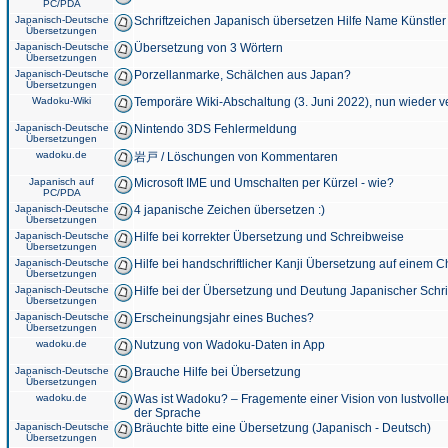
PC/PDA
Japanisch-Deutsche
Schriftzeichen Japanisch übersetzen Hilfe Name Künstler
Übersetzungen
Japanisch-Deutsche
Übersetzung von 3 Wörtern
Übersetzungen
Japanisch-Deutsche
Porzellanmarke, Schälchen aus Japan?
Übersetzungen
Wadoku-Wiki
Temporäre Wiki-Abschaltung (3. Juni 2022), nun wieder v
Japanisch-Deutsche
Nintendo 3DS Fehlermeldung
Übersetzungen
wadoku.de
岩戸 / Löschungen von Kommentaren
Japanisch auf
Microsoft IME und Umschalten per Kürzel - wie?
PC/PDA
Japanisch-Deutsche
4 japanische Zeichen übersetzen :)
Übersetzungen
Japanisch-Deutsche
Hilfe bei korrekter Übersetzung und Schreibweise
Übersetzungen
Japanisch-Deutsche
Hilfe bei handschriftlicher Kanji Übersetzung auf einem 
Übersetzungen
Japanisch-Deutsche
Hilfe bei der Übersetzung und Deutung Japanischer Schri
Übersetzungen
Japanisch-Deutsche
Erscheinungsjahr eines Buches?
Übersetzungen
wadoku.de
Nutzung von Wadoku-Daten in App
Japanisch-Deutsche
Brauche Hilfe bei Übersetzung
Übersetzungen
wadoku.de
Was ist Wadoku? – Fragemente einer Vision von lustvoll
der Sprache
Japanisch-Deutsche
Bräuchte bitte eine Übersetzung (Japanisch - Deutsch)
Übersetzungen