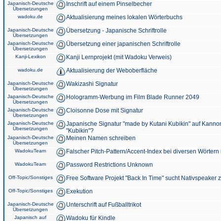
Japanisch-Deutsche
Inschrift auf einem Pinselbecher
Übersetzungen
wadoku.de
Aktualisierung meines lokalen Wörterbuchs
Japanisch-Deutsche
Übersetzung - Japanische Schriftrolle
Übersetzungen
Japanisch-Deutsche
Übersetzung einer japanischen Schriftrolle
Übersetzungen
Kanji-Lexikon
Kanji Lernprojekt (mit Wadoku Verweis)
wadoku.de
Aktualisierung der Weboberfläche
Japanisch-Deutsche
Wakizashi Signatur
Übersetzungen
Japanisch-Deutsche
Hologramm-Werbung im Film Blade Runner 2049
Übersetzungen
Japanisch-Deutsche
Cloisonne Dose mit Signatur
Übersetzungen
Japanisch-Deutsche
Japanische Signatur "made by Kutani Kubikin" auf Kanno
Übersetzungen
"Kubikin"?
Japanisch-Deutsche
Meinen Namen schreiben
Übersetzungen
WadokuTeam
Falscher Pitch-Pattern/Accent-Index bei diversen Wörtern
WadokuTeam
Password Restrictions Unknown
Off-Topic/Sonstiges
Free Software Projekt "Back In Time" sucht Nativspeaker
Off-Topic/Sonstiges
Exekution
Japanisch-Deutsche
Unterschrift auf Fußballtrikot
Übersetzungen
Japanisch auf
Wadoku für Kindle