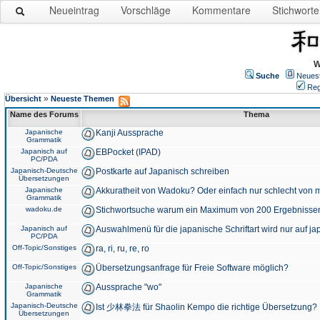
Neueintrag
Vorschläge
Kommentare
Stichworte
W
Suche
Neues
Reg
»
Übersicht
Neueste Themen
Name des Forums
Thema
Japanische
Kanji Aussprache
Grammatik
Japanisch auf
EBPocket (IPAD)
PC/PDA
Japanisch-Deutsche
Postkarte auf Japanisch schreiben
Übersetzungen
Japanische
Akkuratheit von Wadoku? Oder einfach nur schlecht von m
Grammatik
wadoku.de
Stichwortsuche warum ein Maximum von 200 Ergebnisse
Japanisch auf
Auswahlmenü für die japanische Schriftart wird nur auf j
PC/PDA
Off-Topic/Sonstiges
ra, ri, ru, re, ro
Off-Topic/Sonstiges
Übersetzungsanfrage für Freie Software möglich?
Japanische
Aussprache "wo"
Grammatik
Japanisch-Deutsche
Ist 少林拳法 für Shaolin Kempo die richtige Übersetzung?
Übersetzungen