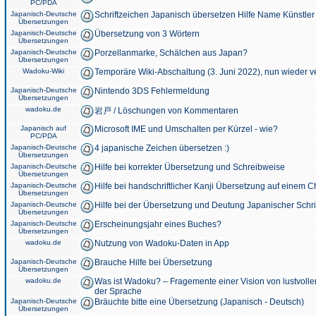
PC/PDA
Japanisch-Deutsche
Schriftzeichen Japanisch übersetzen Hilfe Name Künstler
Übersetzungen
Japanisch-Deutsche
Übersetzung von 3 Wörtern
Übersetzungen
Japanisch-Deutsche
Porzellanmarke, Schälchen aus Japan?
Übersetzungen
Wadoku-Wiki
Temporäre Wiki-Abschaltung (3. Juni 2022), nun wieder v
Japanisch-Deutsche
Nintendo 3DS Fehlermeldung
Übersetzungen
wadoku.de
岩戸 / Löschungen von Kommentaren
Japanisch auf
Microsoft IME und Umschalten per Kürzel - wie?
PC/PDA
Japanisch-Deutsche
4 japanische Zeichen übersetzen :)
Übersetzungen
Japanisch-Deutsche
Hilfe bei korrekter Übersetzung und Schreibweise
Übersetzungen
Japanisch-Deutsche
Hilfe bei handschriftlicher Kanji Übersetzung auf einem 
Übersetzungen
Japanisch-Deutsche
Hilfe bei der Übersetzung und Deutung Japanischer Schri
Übersetzungen
Japanisch-Deutsche
Erscheinungsjahr eines Buches?
Übersetzungen
wadoku.de
Nutzung von Wadoku-Daten in App
Japanisch-Deutsche
Brauche Hilfe bei Übersetzung
Übersetzungen
wadoku.de
Was ist Wadoku? – Fragemente einer Vision von lustvoll
der Sprache
Japanisch-Deutsche
Bräuchte bitte eine Übersetzung (Japanisch - Deutsch)
Übersetzungen