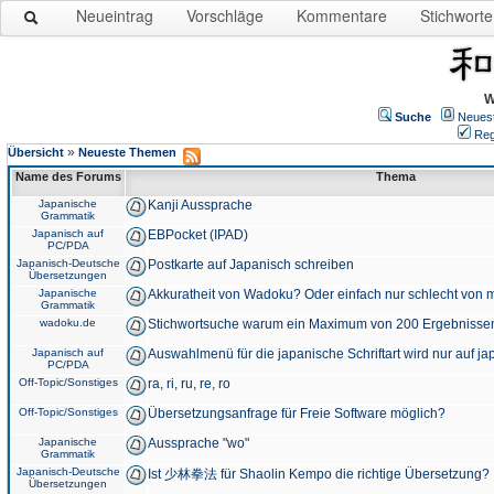
Neueintrag
Vorschläge
Kommentare
Stichworte
W
Suche
Neues
Reg
»
Übersicht
Neueste Themen
Name des Forums
Thema
Japanische
Kanji Aussprache
Grammatik
Japanisch auf
EBPocket (IPAD)
PC/PDA
Japanisch-Deutsche
Postkarte auf Japanisch schreiben
Übersetzungen
Japanische
Akkuratheit von Wadoku? Oder einfach nur schlecht von m
Grammatik
wadoku.de
Stichwortsuche warum ein Maximum von 200 Ergebnisse
Japanisch auf
Auswahlmenü für die japanische Schriftart wird nur auf j
PC/PDA
Off-Topic/Sonstiges
ra, ri, ru, re, ro
Off-Topic/Sonstiges
Übersetzungsanfrage für Freie Software möglich?
Japanische
Aussprache "wo"
Grammatik
Japanisch-Deutsche
Ist 少林拳法 für Shaolin Kempo die richtige Übersetzung?
Übersetzungen