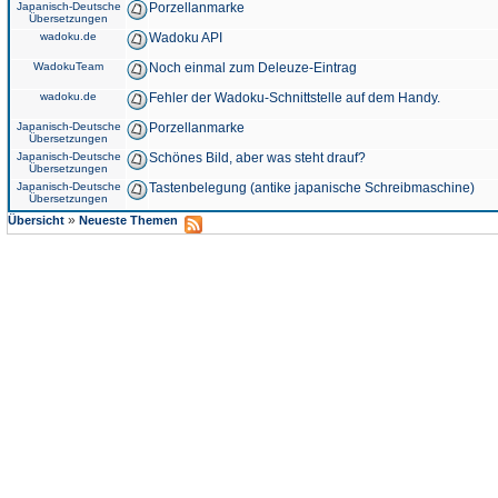
Japanisch-Deutsche
Porzellanmarke
Übersetzungen
wadoku.de
Wadoku API
WadokuTeam
Noch einmal zum Deleuze-Eintrag
wadoku.de
Fehler der Wadoku-Schnittstelle auf dem Handy.
Japanisch-Deutsche
Porzellanmarke
Übersetzungen
Japanisch-Deutsche
Schönes Bild, aber was steht drauf?
Übersetzungen
Japanisch-Deutsche
Tastenbelegung (antike japanische Schreibmaschine)
Übersetzungen
»
Übersicht
Neueste Themen