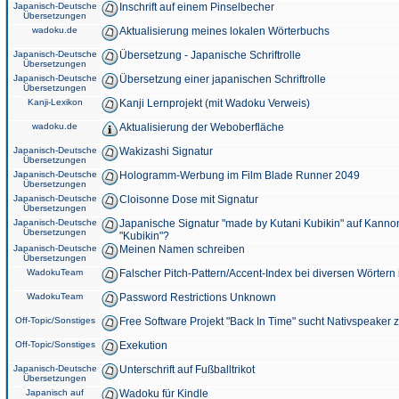
Japanisch-Deutsche
Inschrift auf einem Pinselbecher
Übersetzungen
wadoku.de
Aktualisierung meines lokalen Wörterbuchs
Japanisch-Deutsche
Übersetzung - Japanische Schriftrolle
Übersetzungen
Japanisch-Deutsche
Übersetzung einer japanischen Schriftrolle
Übersetzungen
Kanji-Lexikon
Kanji Lernprojekt (mit Wadoku Verweis)
wadoku.de
Aktualisierung der Weboberfläche
Japanisch-Deutsche
Wakizashi Signatur
Übersetzungen
Japanisch-Deutsche
Hologramm-Werbung im Film Blade Runner 2049
Übersetzungen
Japanisch-Deutsche
Cloisonne Dose mit Signatur
Übersetzungen
Japanisch-Deutsche
Japanische Signatur "made by Kutani Kubikin" auf Kanno
Übersetzungen
"Kubikin"?
Japanisch-Deutsche
Meinen Namen schreiben
Übersetzungen
WadokuTeam
Falscher Pitch-Pattern/Accent-Index bei diversen Wörtern
WadokuTeam
Password Restrictions Unknown
Off-Topic/Sonstiges
Free Software Projekt "Back In Time" sucht Nativspeaker
Off-Topic/Sonstiges
Exekution
Japanisch-Deutsche
Unterschrift auf Fußballtrikot
Übersetzungen
Japanisch auf
Wadoku für Kindle