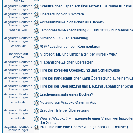
PC/PDA
Japanisch-Deutsche
Schriftzeichen Japanisch übersetzen Hilfe Name Künstler
Übersetzungen
Japanisch-Deutsche
Übersetzung von 3 Wörtern
Übersetzungen
Japanisch-Deutsche
Porzellanmarke, Schälchen aus Japan?
Übersetzungen
Wadoku-Wiki
Temporäre Wiki-Abschaltung (3. Juni 2022), nun wieder v
Japanisch-Deutsche
Nintendo 3DS Fehlermeldung
Übersetzungen
wadoku.de
岩戸 / Löschungen von Kommentaren
Japanisch auf
Microsoft IME und Umschalten per Kürzel - wie?
PC/PDA
Japanisch-Deutsche
4 japanische Zeichen übersetzen :)
Übersetzungen
Japanisch-Deutsche
Hilfe bei korrekter Übersetzung und Schreibweise
Übersetzungen
Japanisch-Deutsche
Hilfe bei handschriftlicher Kanji Übersetzung auf einem 
Übersetzungen
Japanisch-Deutsche
Hilfe bei der Übersetzung und Deutung Japanischer Schri
Übersetzungen
Japanisch-Deutsche
Erscheinungsjahr eines Buches?
Übersetzungen
wadoku.de
Nutzung von Wadoku-Daten in App
Japanisch-Deutsche
Brauche Hilfe bei Übersetzung
Übersetzungen
wadoku.de
Was ist Wadoku? – Fragemente einer Vision von lustvoll
der Sprache
Japanisch-Deutsche
Bräuchte bitte eine Übersetzung (Japanisch - Deutsch)
Übersetzungen