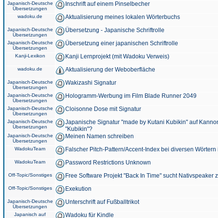
Japanisch-Deutsche
Inschrift auf einem Pinselbecher
Übersetzungen
wadoku.de
Aktualisierung meines lokalen Wörterbuchs
Japanisch-Deutsche
Übersetzung - Japanische Schriftrolle
Übersetzungen
Japanisch-Deutsche
Übersetzung einer japanischen Schriftrolle
Übersetzungen
Kanji-Lexikon
Kanji Lernprojekt (mit Wadoku Verweis)
wadoku.de
Aktualisierung der Weboberfläche
Japanisch-Deutsche
Wakizashi Signatur
Übersetzungen
Japanisch-Deutsche
Hologramm-Werbung im Film Blade Runner 2049
Übersetzungen
Japanisch-Deutsche
Cloisonne Dose mit Signatur
Übersetzungen
Japanisch-Deutsche
Japanische Signatur "made by Kutani Kubikin" auf Kanno
Übersetzungen
"Kubikin"?
Japanisch-Deutsche
Meinen Namen schreiben
Übersetzungen
WadokuTeam
Falscher Pitch-Pattern/Accent-Index bei diversen Wörtern
WadokuTeam
Password Restrictions Unknown
Off-Topic/Sonstiges
Free Software Projekt "Back In Time" sucht Nativspeaker
Off-Topic/Sonstiges
Exekution
Japanisch-Deutsche
Unterschrift auf Fußballtrikot
Übersetzungen
Japanisch auf
Wadoku für Kindle