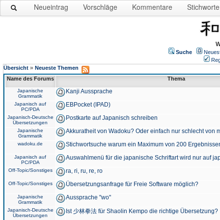
Neueintrag
Vorschläge
Kommentare
Stichworte
W
Suche
Neues
Reg
»
Übersicht
Neueste Themen
Name des Forums
Thema
Japanische
Kanji Aussprache
Grammatik
Japanisch auf
EBPocket (IPAD)
PC/PDA
Japanisch-Deutsche
Postkarte auf Japanisch schreiben
Übersetzungen
Japanische
Akkuratheit von Wadoku? Oder einfach nur schlecht von m
Grammatik
wadoku.de
Stichwortsuche warum ein Maximum von 200 Ergebnisse
Japanisch auf
Auswahlmenü für die japanische Schriftart wird nur auf j
PC/PDA
Off-Topic/Sonstiges
ra, ri, ru, re, ro
Off-Topic/Sonstiges
Übersetzungsanfrage für Freie Software möglich?
Japanische
Aussprache "wo"
Grammatik
Japanisch-Deutsche
Ist 少林拳法 für Shaolin Kempo die richtige Übersetzung?
Übersetzungen