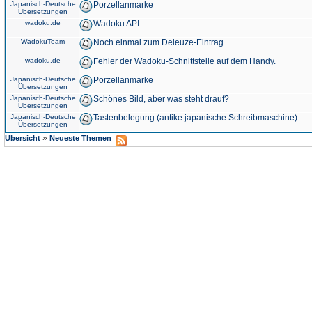
Japanisch-Deutsche
Porzellanmarke
Übersetzungen
wadoku.de
Wadoku API
WadokuTeam
Noch einmal zum Deleuze-Eintrag
wadoku.de
Fehler der Wadoku-Schnittstelle auf dem Handy.
Japanisch-Deutsche
Porzellanmarke
Übersetzungen
Japanisch-Deutsche
Schönes Bild, aber was steht drauf?
Übersetzungen
Japanisch-Deutsche
Tastenbelegung (antike japanische Schreibmaschine)
Übersetzungen
»
Übersicht
Neueste Themen