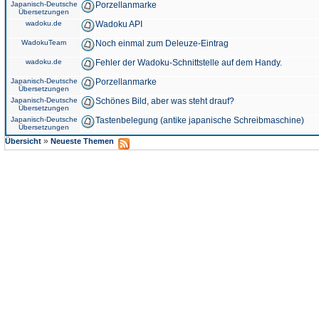
Japanisch-Deutsche
Porzellanmarke
Übersetzungen
wadoku.de
Wadoku API
WadokuTeam
Noch einmal zum Deleuze-Eintrag
wadoku.de
Fehler der Wadoku-Schnittstelle auf dem Handy.
Japanisch-Deutsche
Porzellanmarke
Übersetzungen
Japanisch-Deutsche
Schönes Bild, aber was steht drauf?
Übersetzungen
Japanisch-Deutsche
Tastenbelegung (antike japanische Schreibmaschine)
Übersetzungen
»
Übersicht
Neueste Themen