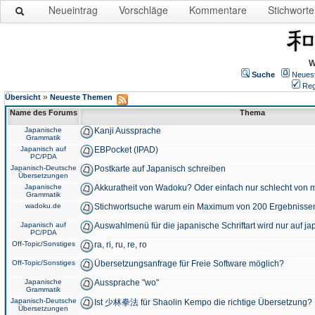
Neueintrag
Vorschläge
Kommentare
Stichworte
W
Suche
Neues
Reg
»
Übersicht
Neueste Themen
Name des Forums
Thema
Japanische
Kanji Aussprache
Grammatik
Japanisch auf
EBPocket (IPAD)
PC/PDA
Japanisch-Deutsche
Postkarte auf Japanisch schreiben
Übersetzungen
Japanische
Akkuratheit von Wadoku? Oder einfach nur schlecht von m
Grammatik
wadoku.de
Stichwortsuche warum ein Maximum von 200 Ergebnisse
Japanisch auf
Auswahlmenü für die japanische Schriftart wird nur auf j
PC/PDA
Off-Topic/Sonstiges
ra, ri, ru, re, ro
Off-Topic/Sonstiges
Übersetzungsanfrage für Freie Software möglich?
Japanische
Aussprache "wo"
Grammatik
Japanisch-Deutsche
Ist 少林拳法 für Shaolin Kempo die richtige Übersetzung?
Übersetzungen