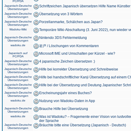
PC/PDA
Japanisch-Deutsche
Schriftzeichen Japanisch übersetzen Hilfe Name Künstler
Übersetzungen
Japanisch-Deutsche
Übersetzung von 3 Wörtern
Übersetzungen
Japanisch-Deutsche
Porzellanmarke, Schälchen aus Japan?
Übersetzungen
Wadoku-Wiki
Temporäre Wiki-Abschaltung (3. Juni 2022), nun wieder v
Japanisch-Deutsche
Nintendo 3DS Fehlermeldung
Übersetzungen
wadoku.de
岩戸 / Löschungen von Kommentaren
Japanisch auf
Microsoft IME und Umschalten per Kürzel - wie?
PC/PDA
Japanisch-Deutsche
4 japanische Zeichen übersetzen :)
Übersetzungen
Japanisch-Deutsche
Hilfe bei korrekter Übersetzung und Schreibweise
Übersetzungen
Japanisch-Deutsche
Hilfe bei handschriftlicher Kanji Übersetzung auf einem 
Übersetzungen
Japanisch-Deutsche
Hilfe bei der Übersetzung und Deutung Japanischer Schri
Übersetzungen
Japanisch-Deutsche
Erscheinungsjahr eines Buches?
Übersetzungen
wadoku.de
Nutzung von Wadoku-Daten in App
Japanisch-Deutsche
Brauche Hilfe bei Übersetzung
Übersetzungen
wadoku.de
Was ist Wadoku? – Fragemente einer Vision von lustvoll
der Sprache
Japanisch-Deutsche
Bräuchte bitte eine Übersetzung (Japanisch - Deutsch)
Übersetzungen