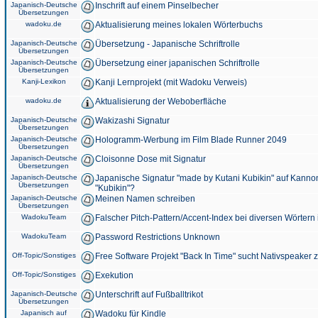
Japanisch-Deutsche
Inschrift auf einem Pinselbecher
Übersetzungen
wadoku.de
Aktualisierung meines lokalen Wörterbuchs
Japanisch-Deutsche
Übersetzung - Japanische Schriftrolle
Übersetzungen
Japanisch-Deutsche
Übersetzung einer japanischen Schriftrolle
Übersetzungen
Kanji-Lexikon
Kanji Lernprojekt (mit Wadoku Verweis)
wadoku.de
Aktualisierung der Weboberfläche
Japanisch-Deutsche
Wakizashi Signatur
Übersetzungen
Japanisch-Deutsche
Hologramm-Werbung im Film Blade Runner 2049
Übersetzungen
Japanisch-Deutsche
Cloisonne Dose mit Signatur
Übersetzungen
Japanisch-Deutsche
Japanische Signatur "made by Kutani Kubikin" auf Kanno
Übersetzungen
"Kubikin"?
Japanisch-Deutsche
Meinen Namen schreiben
Übersetzungen
WadokuTeam
Falscher Pitch-Pattern/Accent-Index bei diversen Wörtern
WadokuTeam
Password Restrictions Unknown
Off-Topic/Sonstiges
Free Software Projekt "Back In Time" sucht Nativspeaker
Off-Topic/Sonstiges
Exekution
Japanisch-Deutsche
Unterschrift auf Fußballtrikot
Übersetzungen
Japanisch auf
Wadoku für Kindle