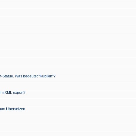
n-Statue. Was bedeutet "Kubikin"?
 im XML export?
 zum Übersetzen