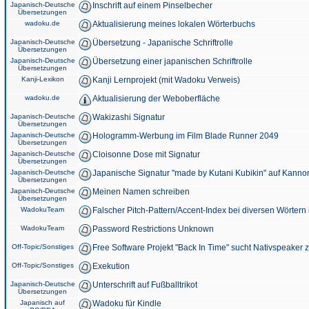
Japanisch-Deutsche
Inschrift auf einem Pinselbecher
Übersetzungen
wadoku.de
Aktualisierung meines lokalen Wörterbuchs
Japanisch-Deutsche
Übersetzung - Japanische Schriftrolle
Übersetzungen
Japanisch-Deutsche
Übersetzung einer japanischen Schriftrolle
Übersetzungen
Kanji-Lexikon
Kanji Lernprojekt (mit Wadoku Verweis)
wadoku.de
Aktualisierung der Weboberfläche
Japanisch-Deutsche
Wakizashi Signatur
Übersetzungen
Japanisch-Deutsche
Hologramm-Werbung im Film Blade Runner 2049
Übersetzungen
Japanisch-Deutsche
Cloisonne Dose mit Signatur
Übersetzungen
Japanisch-Deutsche
Japanische Signatur "made by Kutani Kubikin" auf Kanno
Übersetzungen
Japanisch-Deutsche
Meinen Namen schreiben
Übersetzungen
WadokuTeam
Falscher Pitch-Pattern/Accent-Index bei diversen Wörtern
WadokuTeam
Password Restrictions Unknown
Off-Topic/Sonstiges
Free Software Projekt "Back In Time" sucht Nativspeaker
Off-Topic/Sonstiges
Exekution
Japanisch-Deutsche
Unterschrift auf Fußballtrikot
Übersetzungen
Japanisch auf
Wadoku für Kindle