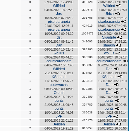
0
27/02/2025 17:49:09
318128
27/02/2025 17:49:09
Wilfried
Wilfried
4
04/01/2025 18:32:28
330678
06/02/2025 07:56:50
Jos
Ulrich
0
15/01/2025 07:56:12
291768
15/01/2025 07:56:12
pixelparanoia
pixelparanoia
7
24/01/2021 12:07:11
424915
15/01/2025 07:49:43
pixelparanoia
pixelparanoia
1
10/08/2022 00:24:10
1004477
13/10/2024 09:30:02
dst
Skaidrite
8
04/09/2024 09:51:42
342003
13/09/2024 17:55:22
Dan
shaash
2
06/03/2024 10:52:43
393963
08/03/2024 13:32:19
wollus
wollus
2
09/02/2024 00:44:28
366380
10/02/2024 10:09:17
countcardboard
countcardboard
1
04/02/2024 15:37:45
358897
05/02/2024 11:14:40
Wilfried
Dan
2
23/11/2023 15:50:11
371661
23/11/2023 19:41:00
KSebaldt
KSebaldt
1
17/11/2023 11:56:27
372819
18/11/2023 05:03:10
bockwuchst
Dan
1
08/08/2023 00:18:03
872284
08/08/2023 20:37:14
Oromit
Dan
2
03/07/2023 16:24:24
339459
04/07/2023 09:08:44
buhtz
buhtz
0
21/06/2023 16:09:48
354785
21/06/2023 16:09:48
buhtz
buhtz
2
10/04/2023 22:46:03
369638
14/04/2023 05:39:14
JPP
JPP
2
10/03/2023 21:01:28
426170
11/03/2023 17:27:08
Jensen
Jensen
2
04/07/2022 19:21:29
813054
23/02/2023 16:58:56