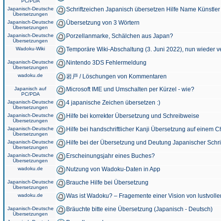
PC/PDA
Japanisch-Deutsche
Schriftzeichen Japanisch übersetzen Hilfe Name Künstler
Übersetzungen
Japanisch-Deutsche
Übersetzung von 3 Wörtern
Übersetzungen
Japanisch-Deutsche
Porzellanmarke, Schälchen aus Japan?
Übersetzungen
Wadoku-Wiki
Temporäre Wiki-Abschaltung (3. Juni 2022), nun wieder v
Japanisch-Deutsche
Nintendo 3DS Fehlermeldung
Übersetzungen
wadoku.de
岩戸 / Löschungen von Kommentaren
Japanisch auf
Microsoft IME und Umschalten per Kürzel - wie?
PC/PDA
Japanisch-Deutsche
4 japanische Zeichen übersetzen :)
Übersetzungen
Japanisch-Deutsche
Hilfe bei korrekter Übersetzung und Schreibweise
Übersetzungen
Japanisch-Deutsche
Hilfe bei handschriftlicher Kanji Übersetzung auf einem 
Übersetzungen
Japanisch-Deutsche
Hilfe bei der Übersetzung und Deutung Japanischer Schri
Übersetzungen
Japanisch-Deutsche
Erscheinungsjahr eines Buches?
Übersetzungen
wadoku.de
Nutzung von Wadoku-Daten in App
Japanisch-Deutsche
Brauche Hilfe bei Übersetzung
Übersetzungen
wadoku.de
Was ist Wadoku? – Fragemente einer Vision von lustvoll
Japanisch-Deutsche
Bräuchte bitte eine Übersetzung (Japanisch - Deutsch)
Übersetzungen