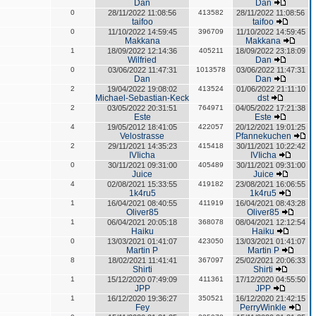
Dan
Dan
0
28/11/2022 11:08:56
413582
28/11/2022 11:08:56
taifoo
taifoo
0
11/10/2022 14:59:45
396709
11/10/2022 14:59:45
Makkana
Makkana
1
18/09/2022 12:14:36
405211
18/09/2022 23:18:09
Wilfried
Dan
0
03/06/2022 11:47:31
1013578
03/06/2022 11:47:31
Dan
Dan
2
19/04/2022 19:08:02
413524
01/06/2022 21:11:10
Michael-Sebastian-Keck
dst
2
03/05/2022 20:31:51
764971
04/05/2022 17:21:38
Este
Este
4
19/05/2012 18:41:05
422057
20/12/2021 19:01:25
Velostrasse
Pfannekuchen
2
29/11/2021 14:35:23
415418
30/11/2021 10:22:42
IVIicha
IVIicha
0
30/11/2021 09:31:00
405489
30/11/2021 09:31:00
Juice
Juice
4
02/08/2021 15:33:55
419182
23/08/2021 16:06:55
1k4ru5
1k4ru5
1
16/04/2021 08:40:55
411919
16/04/2021 08:43:28
Oliver85
Oliver85
1
06/04/2021 20:05:18
368078
08/04/2021 12:12:54
Haiku
Haiku
0
13/03/2021 01:41:07
423050
13/03/2021 01:41:07
Martin P
Martin P
8
18/02/2021 11:41:41
367097
25/02/2021 20:06:33
Shirti
Shirti
1
15/12/2020 07:49:09
411361
17/12/2020 04:55:50
JPP
JPP
1
16/12/2020 19:36:27
350521
16/12/2020 21:42:15
Fey
PerryWinkle