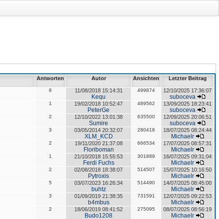
Antworten
Autor
Ansichten
Letzter Beitrag
8
11/08/2018 15:14:31
499874
12/10/2025 17:36:07
Kequ
suboceva
1
19/02/2018 10:52:47
489562
13/09/2025 18:23:41
PeterGe
suboceva
2
12/10/2022 13:01:38
635500
12/09/2025 20:06:51
Sumire
suboceva
3
03/05/2014 20:32:07
280418
18/07/2025 08:24:44
XLM_KCD
Michaelr
2
19/11/2020 21:37:08
666534
17/07/2025 08:57:31
Floriboman
Michaelr
1
21/10/2018 15:55:53
301889
16/07/2025 09:31:04
Ferdi Fuchs
Michaelr
2
02/08/2018 18:38:07
514507
15/07/2025 10:16:50
Pytroxis
Michaelr
5
03/07/2023 16:26:34
514490
14/07/2025 08:45:00
buhtz
Michaelr
3
01/09/2019 21:38:35
731591
12/07/2025 09:22:53
b4mbus
Michaelr
2
18/06/2019 08:41:52
275095
08/07/2025 08:56:19
Budo1208
Michaelr