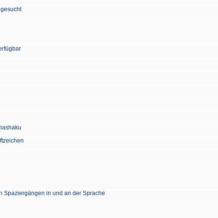
 gesucht
erfügbar
Chashaku
ftzeichen
en Spaziergängen in und an der Sprache