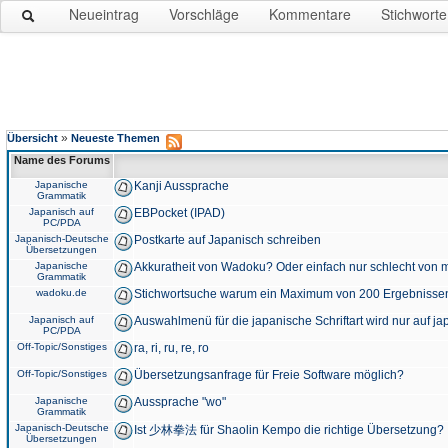
Neueintrag
Vorschläge
Kommentare
Stichworte
»
Übersicht
Neueste Themen
Name des Forums
Japanische
Kanji Aussprache
Grammatik
Japanisch auf
EBPocket (IPAD)
PC/PDA
Japanisch-Deutsche
Postkarte auf Japanisch schreiben
Übersetzungen
Japanische
Akkuratheit von Wadoku? Oder einfach nur schlecht von m
Grammatik
wadoku.de
Stichwortsuche warum ein Maximum von 200 Ergebnisse
Japanisch auf
Auswahlmenü für die japanische Schriftart wird nur auf j
PC/PDA
Off-Topic/Sonstiges
ra, ri, ru, re, ro
Off-Topic/Sonstiges
Übersetzungsanfrage für Freie Software möglich?
Japanische
Aussprache "wo"
Grammatik
Japanisch-Deutsche
Ist 少林拳法 für Shaolin Kempo die richtige Übersetzung?
Übersetzungen