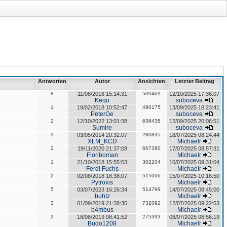
Antworten
Autor
Ansichten
Letzter Beitrag
8
11/08/2018 15:14:31
500469
12/10/2025 17:36:07
Kequ
suboceva
1
19/02/2018 10:52:47
490175
13/09/2025 18:23:41
PeterGe
suboceva
2
12/10/2022 13:01:38
636438
12/09/2025 20:06:51
Sumire
suboceva
3
03/05/2014 20:32:07
280835
18/07/2025 08:24:44
XLM_KCD
Michaelr
2
19/11/2020 21:37:08
667360
17/07/2025 08:57:31
Floriboman
Michaelr
1
21/10/2018 15:55:53
302204
16/07/2025 09:31:04
Ferdi Fuchs
Michaelr
2
02/08/2018 18:38:07
515066
15/07/2025 10:16:50
Pytroxis
Michaelr
5
03/07/2023 16:26:34
514799
14/07/2025 08:45:00
buhtz
Michaelr
3
01/09/2019 21:38:35
732092
12/07/2025 09:22:53
b4mbus
Michaelr
2
18/06/2019 08:41:52
275393
08/07/2025 08:56:19
Budo1208
Michaelr