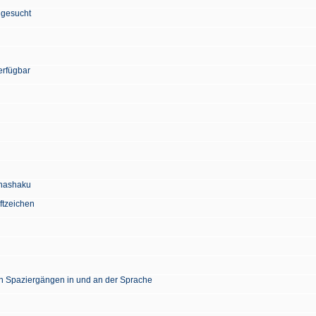
 gesucht
erfügbar
Chashaku
ftzeichen
en Spaziergängen in und an der Sprache