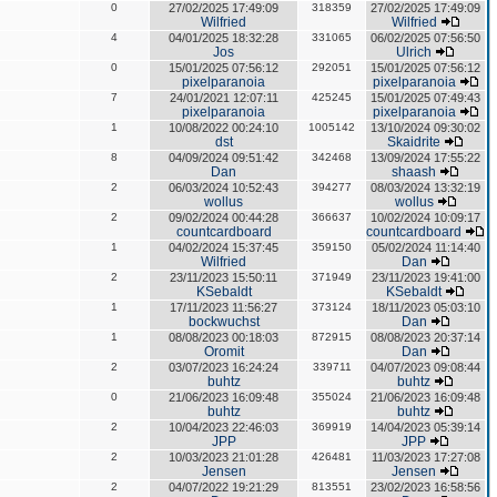
0
27/02/2025 17:49:09
318359
27/02/2025 17:49:09
Wilfried
Wilfried
4
04/01/2025 18:32:28
331065
06/02/2025 07:56:50
Jos
Ulrich
0
15/01/2025 07:56:12
292051
15/01/2025 07:56:12
pixelparanoia
pixelparanoia
7
24/01/2021 12:07:11
425245
15/01/2025 07:49:43
pixelparanoia
pixelparanoia
1
10/08/2022 00:24:10
1005142
13/10/2024 09:30:02
dst
Skaidrite
8
04/09/2024 09:51:42
342468
13/09/2024 17:55:22
Dan
shaash
2
06/03/2024 10:52:43
394277
08/03/2024 13:32:19
wollus
wollus
2
09/02/2024 00:44:28
366637
10/02/2024 10:09:17
countcardboard
countcardboard
1
04/02/2024 15:37:45
359150
05/02/2024 11:14:40
Wilfried
Dan
2
23/11/2023 15:50:11
371949
23/11/2023 19:41:00
KSebaldt
KSebaldt
1
17/11/2023 11:56:27
373124
18/11/2023 05:03:10
bockwuchst
Dan
1
08/08/2023 00:18:03
872915
08/08/2023 20:37:14
Oromit
Dan
2
03/07/2023 16:24:24
339711
04/07/2023 09:08:44
buhtz
buhtz
0
21/06/2023 16:09:48
355024
21/06/2023 16:09:48
buhtz
buhtz
2
10/04/2023 22:46:03
369919
14/04/2023 05:39:14
JPP
JPP
2
10/03/2023 21:01:28
426481
11/03/2023 17:27:08
Jensen
Jensen
2
04/07/2022 19:21:29
813551
23/02/2023 16:58:56