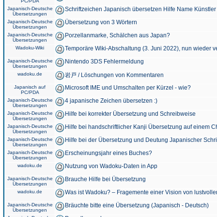
PC/PDA
Japanisch-Deutsche
Schriftzeichen Japanisch übersetzen Hilfe Name Künstler
Übersetzungen
Japanisch-Deutsche
Übersetzung von 3 Wörtern
Übersetzungen
Japanisch-Deutsche
Porzellanmarke, Schälchen aus Japan?
Übersetzungen
Wadoku-Wiki
Temporäre Wiki-Abschaltung (3. Juni 2022), nun wieder v
Japanisch-Deutsche
Nintendo 3DS Fehlermeldung
Übersetzungen
wadoku.de
岩戸 / Löschungen von Kommentaren
Japanisch auf
Microsoft IME und Umschalten per Kürzel - wie?
PC/PDA
Japanisch-Deutsche
4 japanische Zeichen übersetzen :)
Übersetzungen
Japanisch-Deutsche
Hilfe bei korrekter Übersetzung und Schreibweise
Übersetzungen
Japanisch-Deutsche
Hilfe bei handschriftlicher Kanji Übersetzung auf einem 
Übersetzungen
Japanisch-Deutsche
Hilfe bei der Übersetzung und Deutung Japanischer Schri
Übersetzungen
Japanisch-Deutsche
Erscheinungsjahr eines Buches?
Übersetzungen
wadoku.de
Nutzung von Wadoku-Daten in App
Japanisch-Deutsche
Brauche Hilfe bei Übersetzung
Übersetzungen
wadoku.de
Was ist Wadoku? – Fragemente einer Vision von lustvoll
Japanisch-Deutsche
Bräuchte bitte eine Übersetzung (Japanisch - Deutsch)
Übersetzungen