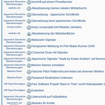
Japanisch-Deutsche
Inschrift auf einem Pinselbecher
Übersetzungen
wadoku.de
Aktualisierung meines lokalen Wörterbuchs
Japanisch-Deutsche
Übersetzung - Japanische Schriftrolle
Übersetzungen
Japanisch-Deutsche
Übersetzung einer japanischen Schriftrolle
Übersetzungen
Kanji-Lexikon
Kanji Lernprojekt (mit Wadoku Verweis)
wadoku.de
Aktualisierung der Weboberfläche
Japanisch-Deutsche
Wakizashi Signatur
Übersetzungen
Japanisch-Deutsche
Hologramm-Werbung im Film Blade Runner 2049
Übersetzungen
Japanisch-Deutsche
Cloisonne Dose mit Signatur
Übersetzungen
Japanisch-Deutsche
Japanische Signatur "made by Kutani Kubikin" auf Kanno
Übersetzungen
Japanisch-Deutsche
Meinen Namen schreiben
Übersetzungen
WadokuTeam
Falscher Pitch-Pattern/Accent-Index bei diversen Wörtern
WadokuTeam
Password Restrictions Unknown
Off-Topic/Sonstiges
Free Software Projekt "Back In Time" sucht Nativspeaker
Off-Topic/Sonstiges
Exekution
Japanisch-Deutsche
Unterschrift auf Fußballtrikot
Übersetzungen
Japanisch auf
Wadoku für Kindle