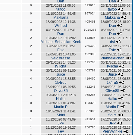
Dan
Dan
0
28/11/2022 11:08:56
413914
28/11/2022 11:08:56
taifoo
taifoo
0
11/10/2022 14:59:45
397024
11/10/2022 14:59:45
Makkana
Makkana
1
18/09/2022 12:14:36
405463
18/09/2022 23:18:09
Wilfried
Dan
0
03/06/2022 11:47:31
1014286
03/06/2022 11:47:31
Dan
Dan
2
19/04/2022 19:08:02
413806
01/06/2022 21:11:10
Michael-Sebastian-Keck
dst
2
03/05/2022 20:31:51
765429
04/05/2022 17:21:38
Este
Este
4
19/05/2012 18:41:05
422300
20/12/2021 19:01:25
Velostrasse
Pfannekuchen
2
29/11/2021 14:35:23
415768
30/11/2021 10:22:42
IVIicha
IVIicha
0
30/11/2021 09:31:00
405798
30/11/2021 09:31:00
Juice
Juice
4
02/08/2021 15:33:55
419466
23/08/2021 16:06:55
1k4ru5
1k4ru5
1
16/04/2021 08:40:55
412243
16/04/2021 08:43:28
Oliver85
Oliver85
1
06/04/2021 20:05:18
368286
08/04/2021 12:12:54
Haiku
Haiku
0
13/03/2021 01:41:07
423323
13/03/2021 01:41:07
Martin P
Martin P
8
18/02/2021 11:41:41
367385
25/02/2021 20:06:33
Shirti
Shirti
1
15/12/2020 07:49:09
411651
17/12/2020 04:55:50
JPP
JPP
1
16/12/2020 19:36:27
350785
16/12/2020 21:42:15
Fey
PerryWinkle