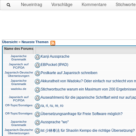
Neueintrag
Vorschläge
Kommentare
Stichworte
»
Übersicht
Neueste Themen
Name des Forums
Japanische
Kanji Aussprache
Grammatik
Japanisch auf
EBPocket (IPAD)
PC/PDA
Japanisch-Deutsche
Postkarte auf Japanisch schreiben
Übersetzungen
Japanische
Akkuratheit von Wadoku? Oder einfach nur schlecht von m
Grammatik
wadoku.de
Stichwortsuche warum ein Maximum von 200 Ergebnisse
Japanisch auf
Auswahlmenü für die japanische Schriftart wird nur auf j
PC/PDA
Off-Topic/Sonstiges
ra, ri, ru, re, ro
Off-Topic/Sonstiges
Übersetzungsanfrage für Freie Software möglich?
Japanische
Aussprache "wo"
Grammatik
Japanisch-Deutsche
Ist 少林拳法 für Shaolin Kempo die richtige Übersetzung?
Übersetzungen