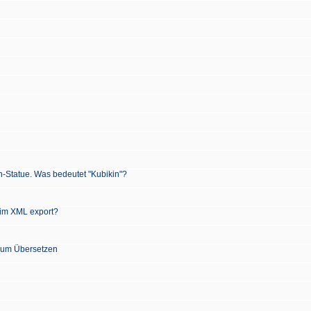
n-Statue. Was bedeutet "Kubikin"?
 im XML export?
 zum Übersetzen