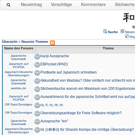
Neueintrag
Vorschläge
Kommentare
Stichworte
W
Suche
Neues
Reg
»
Übersicht
Neueste Themen
Name des Forums
Thema
Japanische
Kanji Aussprache
Grammatik
Japanisch auf
EBPocket (IPAD)
PC/PDA
Japanisch-Deutsche
Postkarte auf Japanisch schreiben
Übersetzungen
Japanische
Akkuratheit von Wadoku? Oder einfach nur schlecht von m
Grammatik
wadoku.de
Stichwortsuche warum ein Maximum von 200 Ergebnisse
Japanisch auf
Auswahlmenü für die japanische Schriftart wird nur auf j
PC/PDA
Off-Topic/Sonstiges
ra, ri, ru, re, ro
Off-Topic/Sonstiges
Übersetzungsanfrage für Freie Software möglich?
Japanische
Aussprache "wo"
Grammatik
Japanisch-Deutsche
Ist 少林拳法 für Shaolin Kempo die richtige Übersetzung?
Übersetzungen