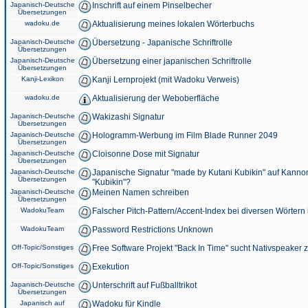
Japanisch-Deutsche
Inschrift auf einem Pinselbecher
Übersetzungen
wadoku.de
Aktualisierung meines lokalen Wörterbuchs
Japanisch-Deutsche
Übersetzung - Japanische Schriftrolle
Übersetzungen
Japanisch-Deutsche
Übersetzung einer japanischen Schriftrolle
Übersetzungen
Kanji-Lexikon
Kanji Lernprojekt (mit Wadoku Verweis)
wadoku.de
Aktualisierung der Weboberfläche
Japanisch-Deutsche
Wakizashi Signatur
Übersetzungen
Japanisch-Deutsche
Hologramm-Werbung im Film Blade Runner 2049
Übersetzungen
Japanisch-Deutsche
Cloisonne Dose mit Signatur
Übersetzungen
Japanisch-Deutsche
Japanische Signatur "made by Kutani Kubikin" auf Kanno
Übersetzungen
"Kubikin"?
Japanisch-Deutsche
Meinen Namen schreiben
Übersetzungen
WadokuTeam
Falscher Pitch-Pattern/Accent-Index bei diversen Wörtern
WadokuTeam
Password Restrictions Unknown
Off-Topic/Sonstiges
Free Software Projekt "Back In Time" sucht Nativspeaker
Off-Topic/Sonstiges
Exekution
Japanisch-Deutsche
Unterschrift auf Fußballtrikot
Übersetzungen
Japanisch auf
Wadoku für Kindle