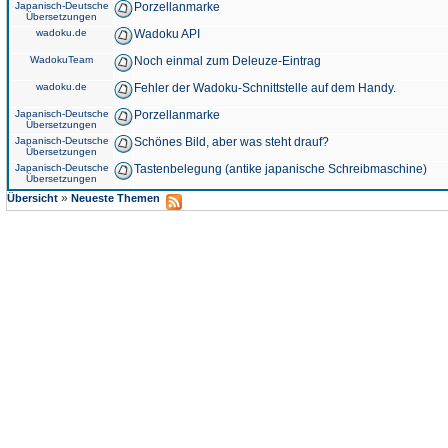
Japanisch-Deutsche
Porzellanmarke
Übersetzungen
wadoku.de
Wadoku API
WadokuTeam
Noch einmal zum Deleuze-Eintrag
wadoku.de
Fehler der Wadoku-Schnittstelle auf dem Handy.
Japanisch-Deutsche
Porzellanmarke
Übersetzungen
Japanisch-Deutsche
Schönes Bild, aber was steht drauf?
Übersetzungen
Japanisch-Deutsche
Tastenbelegung (antike japanische Schreibmaschine)
Übersetzungen
»
Übersicht
Neueste Themen