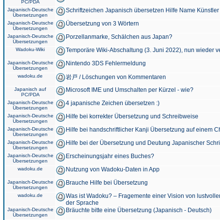
PC/PDA
Japanisch-Deutsche
Schriftzeichen Japanisch übersetzen Hilfe Name Künstler
Übersetzungen
Japanisch-Deutsche
Übersetzung von 3 Wörtern
Übersetzungen
Japanisch-Deutsche
Porzellanmarke, Schälchen aus Japan?
Übersetzungen
Wadoku-Wiki
Temporäre Wiki-Abschaltung (3. Juni 2022), nun wieder v
Japanisch-Deutsche
Nintendo 3DS Fehlermeldung
Übersetzungen
wadoku.de
岩戸 / Löschungen von Kommentaren
Japanisch auf
Microsoft IME und Umschalten per Kürzel - wie?
PC/PDA
Japanisch-Deutsche
4 japanische Zeichen übersetzen :)
Übersetzungen
Japanisch-Deutsche
Hilfe bei korrekter Übersetzung und Schreibweise
Übersetzungen
Japanisch-Deutsche
Hilfe bei handschriftlicher Kanji Übersetzung auf einem 
Übersetzungen
Japanisch-Deutsche
Hilfe bei der Übersetzung und Deutung Japanischer Schri
Übersetzungen
Japanisch-Deutsche
Erscheinungsjahr eines Buches?
Übersetzungen
wadoku.de
Nutzung von Wadoku-Daten in App
Japanisch-Deutsche
Brauche Hilfe bei Übersetzung
Übersetzungen
wadoku.de
Was ist Wadoku? – Fragemente einer Vision von lustvoll
der Sprache
Japanisch-Deutsche
Bräuchte bitte eine Übersetzung (Japanisch - Deutsch)
Übersetzungen