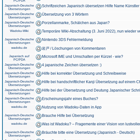
PC/PDA
Japanisch-Deutsche
Schriftzeichen Japanisch übersetzen Hilfe Name Künstler
Übersetzungen
Japanisch-Deutsche
Übersetzung von 3 Wörtern
Übersetzungen
Japanisch-Deutsche
Porzellanmarke, Schälchen aus Japan?
Übersetzungen
Wadoku-Wiki
Temporäre Wiki-Abschaltung (3. Juni 2022), nun wieder v
Japanisch-Deutsche
Nintendo 3DS Fehlermeldung
Übersetzungen
wadoku.de
岩戸 / Löschungen von Kommentaren
Japanisch auf
Microsoft IME und Umschalten per Kürzel - wie?
PC/PDA
Japanisch-Deutsche
4 japanische Zeichen übersetzen :)
Übersetzungen
Japanisch-Deutsche
Hilfe bei korrekter Übersetzung und Schreibweise
Übersetzungen
Japanisch-Deutsche
Hilfe bei handschriftlicher Kanji Übersetzung auf einem 
Übersetzungen
Japanisch-Deutsche
Hilfe bei der Übersetzung und Deutung Japanischer Schri
Übersetzungen
Japanisch-Deutsche
Erscheinungsjahr eines Buches?
Übersetzungen
wadoku.de
Nutzung von Wadoku-Daten in App
Japanisch-Deutsche
Brauche Hilfe bei Übersetzung
Übersetzungen
wadoku.de
Was ist Wadoku? – Fragemente einer Vision von lustvoll
Japanisch-Deutsche
Bräuchte bitte eine Übersetzung (Japanisch - Deutsch)
Übersetzungen