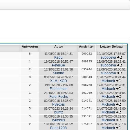
Antworten
Autor
Ansichten
Letzter Beitrag
8
11/08/2018 15:14:31
500022
12/10/2025 17:36:07
Kequ
suboceva
1
19/02/2018 10:52:47
489725
13/09/2025 18:23:41
PeterGe
suboceva
2
12/10/2022 13:01:38
635744
12/09/2025 20:06:51
Sumire
suboceva
3
03/05/2014 20:32:07
280543
18/07/2025 08:24:44
XLM_KCD
Michaelr
2
19/11/2020 21:37:08
666768
17/07/2025 08:57:31
Floriboman
Michaelr
1
21/10/2018 15:55:53
301969
16/07/2025 09:31:04
Ferdi Fuchs
Michaelr
2
02/08/2018 18:38:07
514641
15/07/2025 10:16:50
Pytroxis
Michaelr
5
03/07/2023 16:26:34
514571
14/07/2025 08:45:00
buhtz
Michaelr
3
01/09/2019 21:38:35
731691
12/07/2025 09:22:53
b4mbus
Michaelr
2
18/06/2019 08:41:52
275157
08/07/2025 08:56:19
Budo1208
Michaelr