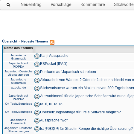
Neueintrag
Vorschläge
Kommentare
Stichworte
»
Übersicht
Neueste Themen
Name des Forums
Japanische
Kanji Aussprache
Grammatik
Japanisch auf
EBPocket (IPAD)
PC/PDA
Japanisch-Deutsche
Postkarte auf Japanisch schreiben
Übersetzungen
Japanische
Akkuratheit von Wadoku? Oder einfach nur schlecht von m
Grammatik
wadoku.de
Stichwortsuche warum ein Maximum von 200 Ergebnisse
Japanisch auf
Auswahlmenü für die japanische Schriftart wird nur auf j
PC/PDA
Off-Topic/Sonstiges
ra, ri, ru, re, ro
Off-Topic/Sonstiges
Übersetzungsanfrage für Freie Software möglich?
Japanische
Aussprache "wo"
Grammatik
Japanisch-Deutsche
Ist 少林拳法 für Shaolin Kempo die richtige Übersetzung?
Übersetzungen