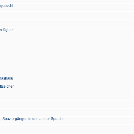
 gesucht
erfügbar
Chashaku
ftzeichen
en Spaziergängen in und an der Sprache