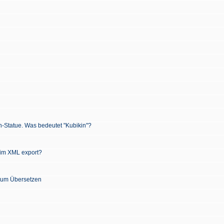
n-Statue. Was bedeutet "Kubikin"?
 im XML export?
 zum Übersetzen