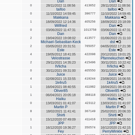
Dan
Dan
0
28/11/2022 11:08:56
413652
28/11/2022 11:08:56
taifoo
taifoo
0
11/10/2022 14:59:45
396777
11/10/2022 14:59:45
Makkana
Makkana
1
18/09/2022 12:14:36
405256
18/09/2022 23:18:09
Wilfried
Dan
0
03/06/2022 11:47:31
1013758
03/06/2022 11:47:31
Dan
Dan
2
19/04/2022 19:08:02
413577
01/06/2022 21:11:10
Michael-Sebastian-Keck
dst
2
03/05/2022 20:31:51
765057
04/05/2022 17:21:38
Este
Este
4
19/05/2012 18:41:05
422098
20/12/2021 19:01:25
Velostrasse
Pfannekuchen
2
29/11/2021 14:35:23
415496
30/11/2021 10:22:42
IVIicha
IVIicha
0
30/11/2021 09:31:00
405550
30/11/2021 09:31:00
Juice
Juice
4
02/08/2021 15:33:55
419244
23/08/2021 16:06:55
1k4ru5
1k4ru5
1
16/04/2021 08:40:55
411982
16/04/2021 08:43:28
Oliver85
Oliver85
1
06/04/2021 20:05:18
368118
08/04/2021 12:12:54
Haiku
Haiku
0
13/03/2021 01:41:07
423112
13/03/2021 01:41:07
Martin P
Martin P
8
18/02/2021 11:41:41
367149
25/02/2021 20:06:33
Shirti
Shirti
1
15/12/2020 07:49:09
411416
17/12/2020 04:55:50
JPP
JPP
1
16/12/2020 19:36:27
350574
16/12/2020 21:42:15
Fey
PerryWinkle