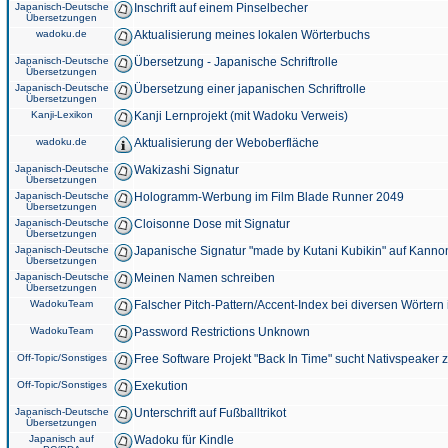
Japanisch-Deutsche
Inschrift auf einem Pinselbecher
Übersetzungen
wadoku.de
Aktualisierung meines lokalen Wörterbuchs
Japanisch-Deutsche
Übersetzung - Japanische Schriftrolle
Übersetzungen
Japanisch-Deutsche
Übersetzung einer japanischen Schriftrolle
Übersetzungen
Kanji-Lexikon
Kanji Lernprojekt (mit Wadoku Verweis)
wadoku.de
Aktualisierung der Weboberfläche
Japanisch-Deutsche
Wakizashi Signatur
Übersetzungen
Japanisch-Deutsche
Hologramm-Werbung im Film Blade Runner 2049
Übersetzungen
Japanisch-Deutsche
Cloisonne Dose mit Signatur
Übersetzungen
Japanisch-Deutsche
Japanische Signatur "made by Kutani Kubikin" auf Kanno
Übersetzungen
Japanisch-Deutsche
Meinen Namen schreiben
Übersetzungen
WadokuTeam
Falscher Pitch-Pattern/Accent-Index bei diversen Wörtern
WadokuTeam
Password Restrictions Unknown
Off-Topic/Sonstiges
Free Software Projekt "Back In Time" sucht Nativspeaker
Off-Topic/Sonstiges
Exekution
Japanisch-Deutsche
Unterschrift auf Fußballtrikot
Übersetzungen
Japanisch auf
Wadoku für Kindle