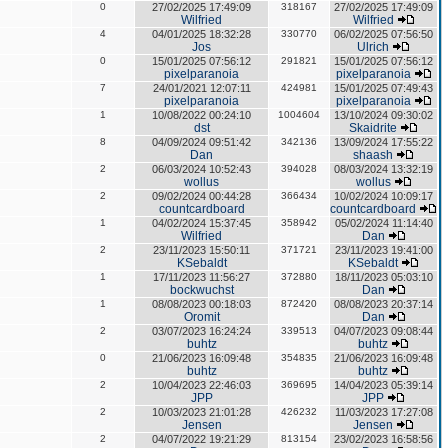
0
27/02/2025 17:49:09
318167
27/02/2025 17:49:09
Wilfried
Wilfried
4
04/01/2025 18:32:28
330770
06/02/2025 07:56:50
Jos
Ulrich
0
15/01/2025 07:56:12
291821
15/01/2025 07:56:12
pixelparanoia
pixelparanoia
7
24/01/2021 12:07:11
424981
15/01/2025 07:49:43
pixelparanoia
pixelparanoia
1
10/08/2022 00:24:10
1004604
13/10/2024 09:30:02
dst
Skaidrite
8
04/09/2024 09:51:42
342136
13/09/2024 17:55:22
Dan
shaash
2
06/03/2024 10:52:43
394028
08/03/2024 13:32:19
wollus
wollus
2
09/02/2024 00:44:28
366434
10/02/2024 10:09:17
countcardboard
countcardboard
1
04/02/2024 15:37:45
358942
05/02/2024 11:14:40
Wilfried
Dan
2
23/11/2023 15:50:11
371721
23/11/2023 19:41:00
KSebaldt
KSebaldt
1
17/11/2023 11:56:27
372880
18/11/2023 05:03:10
bockwuchst
Dan
1
08/08/2023 00:18:03
872420
08/08/2023 20:37:14
Oromit
Dan
2
03/07/2023 16:24:24
339513
04/07/2023 09:08:44
buhtz
buhtz
0
21/06/2023 16:09:48
354835
21/06/2023 16:09:48
buhtz
buhtz
2
10/04/2023 22:46:03
369695
14/04/2023 05:39:14
JPP
JPP
2
10/03/2023 21:01:28
426232
11/03/2023 17:27:08
Jensen
Jensen
2
04/07/2022 19:21:29
813154
23/02/2023 16:58:56