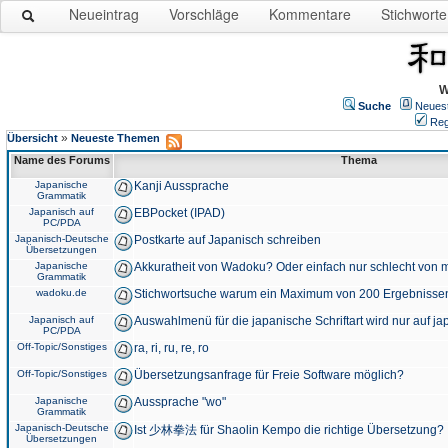
Neueintrag
Vorschläge
Kommentare
Stichworte
W
Suche
Neues
Reg
»
Übersicht
Neueste Themen
Name des Forums
Thema
Japanische
Kanji Aussprache
Grammatik
Japanisch auf
EBPocket (IPAD)
PC/PDA
Japanisch-Deutsche
Postkarte auf Japanisch schreiben
Übersetzungen
Japanische
Akkuratheit von Wadoku? Oder einfach nur schlecht von m
Grammatik
wadoku.de
Stichwortsuche warum ein Maximum von 200 Ergebnisse
Japanisch auf
Auswahlmenü für die japanische Schriftart wird nur auf j
PC/PDA
Off-Topic/Sonstiges
ra, ri, ru, re, ro
Off-Topic/Sonstiges
Übersetzungsanfrage für Freie Software möglich?
Japanische
Aussprache "wo"
Grammatik
Japanisch-Deutsche
Ist 少林拳法 für Shaolin Kempo die richtige Übersetzung?
Übersetzungen