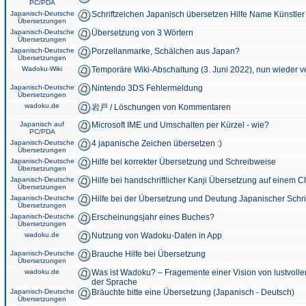
PC/PDA
Japanisch-Deutsche
Schriftzeichen Japanisch übersetzen Hilfe Name Künstler
Übersetzungen
Japanisch-Deutsche
Übersetzung von 3 Wörtern
Übersetzungen
Japanisch-Deutsche
Porzellanmarke, Schälchen aus Japan?
Übersetzungen
Wadoku-Wiki
Temporäre Wiki-Abschaltung (3. Juni 2022), nun wieder v
Japanisch-Deutsche
Nintendo 3DS Fehlermeldung
Übersetzungen
wadoku.de
岩戸 / Löschungen von Kommentaren
Japanisch auf
Microsoft IME und Umschalten per Kürzel - wie?
PC/PDA
Japanisch-Deutsche
4 japanische Zeichen übersetzen :)
Übersetzungen
Japanisch-Deutsche
Hilfe bei korrekter Übersetzung und Schreibweise
Übersetzungen
Japanisch-Deutsche
Hilfe bei handschriftlicher Kanji Übersetzung auf einem 
Übersetzungen
Japanisch-Deutsche
Hilfe bei der Übersetzung und Deutung Japanischer Schri
Übersetzungen
Japanisch-Deutsche
Erscheinungsjahr eines Buches?
Übersetzungen
wadoku.de
Nutzung von Wadoku-Daten in App
Japanisch-Deutsche
Brauche Hilfe bei Übersetzung
Übersetzungen
wadoku.de
Was ist Wadoku? – Fragemente einer Vision von lustvoll
der Sprache
Japanisch-Deutsche
Bräuchte bitte eine Übersetzung (Japanisch - Deutsch)
Übersetzungen