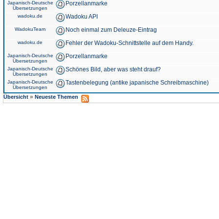
Japanisch-Deutsche
Porzellanmarke
Übersetzungen
wadoku.de
Wadoku API
WadokuTeam
Noch einmal zum Deleuze-Eintrag
wadoku.de
Fehler der Wadoku-Schnittstelle auf dem Handy.
Japanisch-Deutsche
Porzellanmarke
Übersetzungen
Japanisch-Deutsche
Schönes Bild, aber was steht drauf?
Übersetzungen
Japanisch-Deutsche
Tastenbelegung (antike japanische Schreibmaschine)
Übersetzungen
»
Übersicht
Neueste Themen