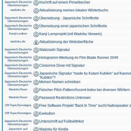
Japanisch-Deutsche
Inschrift auf einem Pinselbecher
Übersetzungen
wadoku.de
Aktualisierung meines lokalen Wörterbuchs
Japanisch-Deutsche
Übersetzung - Japanische Schriftrolle
Übersetzungen
Japanisch-Deutsche
Übersetzung einer japanischen Schriftrolle
Übersetzungen
Kanji-Lexikon
Kanji Lernprojekt (mit Wadoku Verweis)
wadoku.de
Aktualisierung der Weboberfläche
Japanisch-Deutsche
Wakizashi Signatur
Übersetzungen
Japanisch-Deutsche
Hologramm-Werbung im Film Blade Runner 2049
Übersetzungen
Japanisch-Deutsche
Cloisonne Dose mit Signatur
Übersetzungen
Japanisch-Deutsche
Japanische Signatur "made by Kutani Kubikin" auf Kanno
Übersetzungen
"Kubikin"?
Japanisch-Deutsche
Meinen Namen schreiben
Übersetzungen
WadokuTeam
Falscher Pitch-Pattern/Accent-Index bei diversen Wörtern
WadokuTeam
Password Restrictions Unknown
Off-Topic/Sonstiges
Free Software Projekt "Back In Time" sucht Nativspeaker
Off-Topic/Sonstiges
Exekution
Japanisch-Deutsche
Unterschrift auf Fußballtrikot
Übersetzungen
Japanisch auf
Wadoku für Kindle