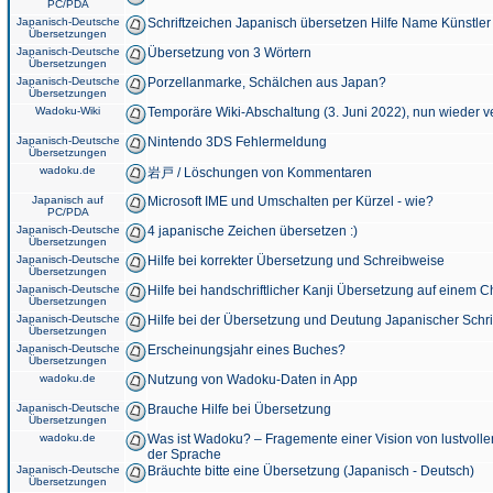
PC/PDA
Japanisch-Deutsche
Schriftzeichen Japanisch übersetzen Hilfe Name Künstler
Übersetzungen
Japanisch-Deutsche
Übersetzung von 3 Wörtern
Übersetzungen
Japanisch-Deutsche
Porzellanmarke, Schälchen aus Japan?
Übersetzungen
Wadoku-Wiki
Temporäre Wiki-Abschaltung (3. Juni 2022), nun wieder v
Japanisch-Deutsche
Nintendo 3DS Fehlermeldung
Übersetzungen
wadoku.de
岩戸 / Löschungen von Kommentaren
Japanisch auf
Microsoft IME und Umschalten per Kürzel - wie?
PC/PDA
Japanisch-Deutsche
4 japanische Zeichen übersetzen :)
Übersetzungen
Japanisch-Deutsche
Hilfe bei korrekter Übersetzung und Schreibweise
Übersetzungen
Japanisch-Deutsche
Hilfe bei handschriftlicher Kanji Übersetzung auf einem 
Übersetzungen
Japanisch-Deutsche
Hilfe bei der Übersetzung und Deutung Japanischer Schri
Übersetzungen
Japanisch-Deutsche
Erscheinungsjahr eines Buches?
Übersetzungen
wadoku.de
Nutzung von Wadoku-Daten in App
Japanisch-Deutsche
Brauche Hilfe bei Übersetzung
Übersetzungen
wadoku.de
Was ist Wadoku? – Fragemente einer Vision von lustvoll
der Sprache
Japanisch-Deutsche
Bräuchte bitte eine Übersetzung (Japanisch - Deutsch)
Übersetzungen