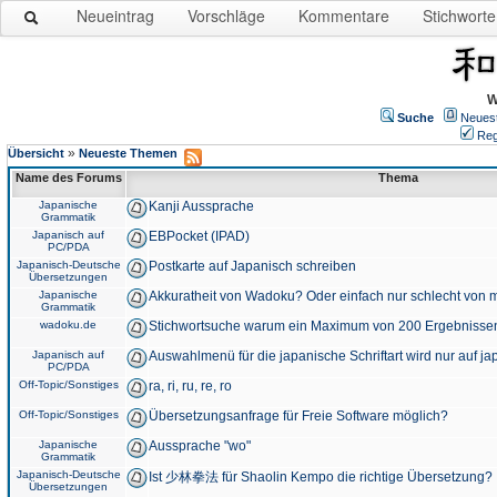
Neueintrag
Vorschläge
Kommentare
Stichworte
W
Suche
Neues
Reg
»
Übersicht
Neueste Themen
Name des Forums
Thema
Japanische
Kanji Aussprache
Grammatik
Japanisch auf
EBPocket (IPAD)
PC/PDA
Japanisch-Deutsche
Postkarte auf Japanisch schreiben
Übersetzungen
Japanische
Akkuratheit von Wadoku? Oder einfach nur schlecht von m
Grammatik
wadoku.de
Stichwortsuche warum ein Maximum von 200 Ergebnisse
Japanisch auf
Auswahlmenü für die japanische Schriftart wird nur auf j
PC/PDA
Off-Topic/Sonstiges
ra, ri, ru, re, ro
Off-Topic/Sonstiges
Übersetzungsanfrage für Freie Software möglich?
Japanische
Aussprache "wo"
Grammatik
Japanisch-Deutsche
Ist 少林拳法 für Shaolin Kempo die richtige Übersetzung?
Übersetzungen