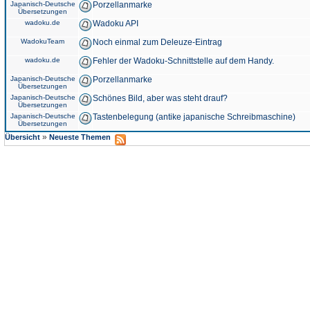
Japanisch-Deutsche
Porzellanmarke
Übersetzungen
wadoku.de
Wadoku API
WadokuTeam
Noch einmal zum Deleuze-Eintrag
wadoku.de
Fehler der Wadoku-Schnittstelle auf dem Handy.
Japanisch-Deutsche
Porzellanmarke
Übersetzungen
Japanisch-Deutsche
Schönes Bild, aber was steht drauf?
Übersetzungen
Japanisch-Deutsche
Tastenbelegung (antike japanische Schreibmaschine)
Übersetzungen
»
Übersicht
Neueste Themen