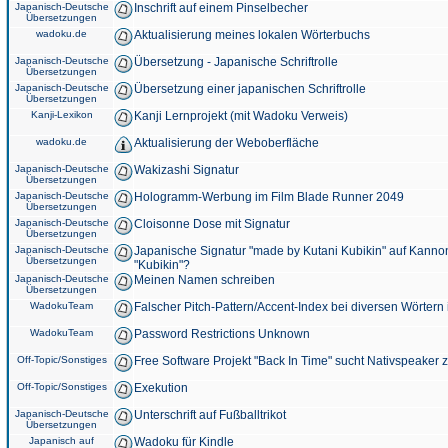
Japanisch-Deutsche
Inschrift auf einem Pinselbecher
Übersetzungen
wadoku.de
Aktualisierung meines lokalen Wörterbuchs
Japanisch-Deutsche
Übersetzung - Japanische Schriftrolle
Übersetzungen
Japanisch-Deutsche
Übersetzung einer japanischen Schriftrolle
Übersetzungen
Kanji-Lexikon
Kanji Lernprojekt (mit Wadoku Verweis)
wadoku.de
Aktualisierung der Weboberfläche
Japanisch-Deutsche
Wakizashi Signatur
Übersetzungen
Japanisch-Deutsche
Hologramm-Werbung im Film Blade Runner 2049
Übersetzungen
Japanisch-Deutsche
Cloisonne Dose mit Signatur
Übersetzungen
Japanisch-Deutsche
Japanische Signatur "made by Kutani Kubikin" auf Kanno
Übersetzungen
"Kubikin"?
Japanisch-Deutsche
Meinen Namen schreiben
Übersetzungen
WadokuTeam
Falscher Pitch-Pattern/Accent-Index bei diversen Wörtern
WadokuTeam
Password Restrictions Unknown
Off-Topic/Sonstiges
Free Software Projekt "Back In Time" sucht Nativspeaker
Off-Topic/Sonstiges
Exekution
Japanisch-Deutsche
Unterschrift auf Fußballtrikot
Übersetzungen
Japanisch auf
Wadoku für Kindle